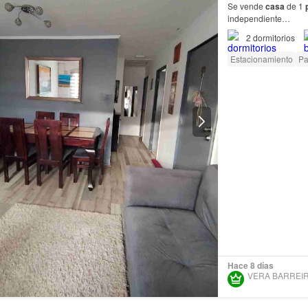
Se vende
casa
de 1
independiente…
2
dormitorios
Estacionamiento
Pa
Hace 8 días