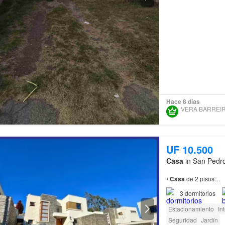
Hace 8 días
UF 10.500
Casa
in San Pedro
•⁠
Casa
de 2 pisos…
3
dormitorios
Estacionamiento
In
Seguridad
Jardín