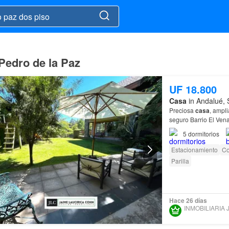
Pedro de la Paz
UF 18.800
Casa
in Andalué, 
Preciosa
casa
, ampli
PISO
: * Portero y p
5
dormitorios
Estacionamiento
Co
Parilla
Hace 26 días