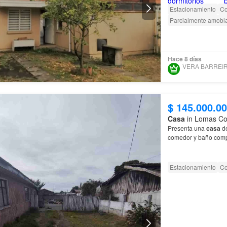
Estacionamiento
Co
Parcialmente amobl
Hace 8 días
$ 145.000.0
Casa
in Lomas Col
Presenta una
casa
de made
comedor y baño comp
Estacionamiento
Co