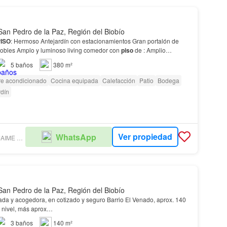
San Pedro de la Paz, Región del Biobío
ISO
: Hermoso Antejardín con estacionamientos Gran portalón de
acceso en maderas nobles Amplo y luminoso living comedor con
piso
de : Amplio
en suite con vestidor y fino baño privado…
5
baños
380 m²
re acondicionado
Cocina equipada
Calefacción
Patio
Bodega
rdín
Ver propiedad
WhatsApp
INMOBILIARIA JAIME LAUCIRICA COHN
San Pedro de la Paz, Región del Biobío
eada y acogedora, en cotizado y seguro Barrio El Venado, aprox. 140
 nivel, más aprox…
3
baños
140 m²