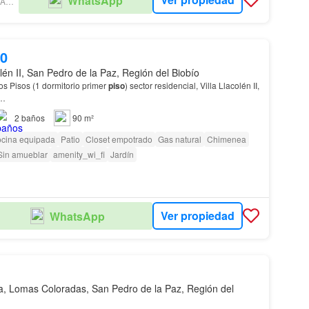
WhatsApp
MERCADO INMOBILIARIO CHILE.CL
00
olén II, San Pedro de la Paz, Región del Biobío
s Pisos (1 dormitorio primer
piso
) sector residencial, Villa Llacolén II,
…
2
baños
90 m²
cina equipada
Patio
Closet empotrado
Gas natural
Chimenea
Sin amueblar
amenity_wi_fi
Jardín
Ver propiedad
WhatsApp
a, Lomas Coloradas, San Pedro de la Paz, Región del