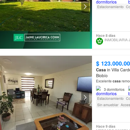
Estacionamiento
Co
Hace 8 días
$ 123.000.0
Casa
in Villa Car
Biobío
Excelente
casa
remod
3
dormitorios
Estacionamiento
Co
Sin amueblar
Acces
Hace 9 días