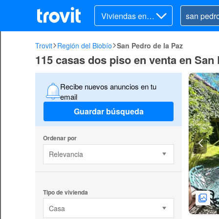
Viviendas en v
enta
Trovit
Región del Biobío
San Pedro de la Paz
115 casas dos piso en venta en San 
Recibe nuevos anuncios en tu
email
Guardar búsqueda
Ordenar por
Relevancia
Tipo de vivienda
Casa