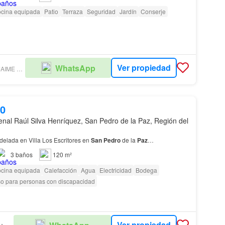
cina equipada
Patio
Terraza
Seguridad
Jardín
Conserje
Ver propiedad
WhatsApp
INMOBILIARIA JAIME LAUCIRICA COHN
00
denal Raúl Silva Henríquez, San Pedro de la Paz, Región del
elada en Villa Los Escritores en
San
Pedro
de la
Paz
…
3
baños
120 m²
cina equipada
Calefacción
Agua
Electricidad
Bodega
o para personas con discapacidad
Ver propiedad