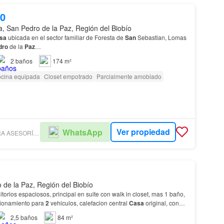
00
a, San Pedro de la Paz, Región del Biobío
sa
ubicada en el sector familiar de Foresta de
San
Sebastian, Lomas
dro
de la
Paz
…
2
baños
174 m²
cina equipada
Closet empotrado
Parcialmente amoblado
Ver propiedad
WhatsApp
VERA BARREIRA ASESORÍA Y GESTIÓN INMOBILIARIA
 de la Paz, Región del Biobío
torios espaciosos, principal en suite con walk in closet, mas 1 baño,
cionamiento para
2
vehiculos, calefacion central
Casa
original, con
ampliaciones.Excelente oportu…
2,5
baños
84 m²