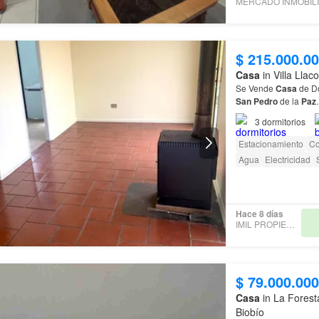
$ 215.000.0
Casa
in Villa Llac
Se Vende
Casa
de Do
San
Pedro
de la
Paz
3
dormitorios
Estacionamiento
Co
Agua
Electricidad
Hace 8 días
IMIL PROPIEDADES
$ 79.000.000
Casa
in La Forest
Biobío