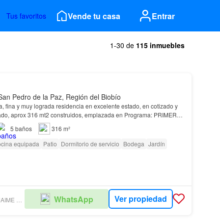
Vende tu casa
Entrar
Tus favoritos
1-30 de
115 inmuebles
San Pedro de la Paz, Región del Biobío
a, fina y muy lograda residencia en excelente estado, en cotizado y
seguro Barrio El Venado, aprox 316 mt2 construidos, emplazada en Programa: PRIMER
ortón eléctrico con rejas me…
5
baños
316 m²
cina equipada
Patio
Dormitorio de servicio
Bodega
Jardín
Ver propiedad
WhatsApp
INMOBILIARIA JAIME LAUCIRICA COHN