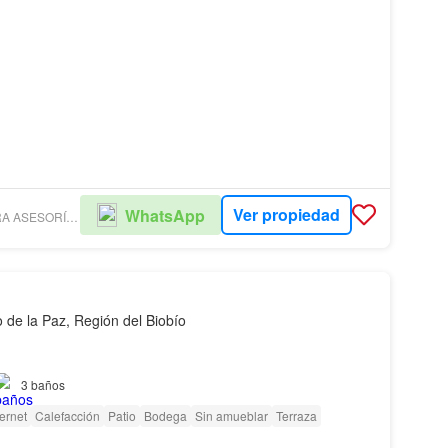
Ver propiedad
WhatsApp
VERA BARREIRA ASESORÍA Y GESTIÓN INMOBILIARIA
 de la Paz, Región del Biobío
3
baños
ternet
Calefacción
Patio
Bodega
Sin amueblar
Terraza