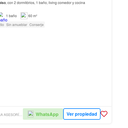
piso
, con 2 dormitórios, 1 baño, living comedor y cocina
1
baño
60 m²
tio
Sin amueblar
Conserje
Ver propiedad
WhatsApp
VERA BARREIRA ASESORÍA Y GESTIÓN INMOBILIARIA