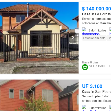
$ 140.000.0
Casa
in La Forest
En venta hermosa
ca
coloradas en
San
Pe
3
dormitorios
Estacionamiento
Co
Hace 8 días
UF 3.100
Casa
in San Pedro
Segundo
piso
3 dormi
ambos con tina.Esta
mucho potencial de 
3
dormitorios