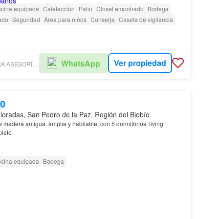
cina equipada
Calefacción
Patio
Closet empotrado
Bodega
ado
Seguridad
Área para niños
Conserje
Caseta de vigilancia
Ver propiedad
WhatsApp
VERA BARREIRA ASESORÍA Y GESTIÓN INMOBILIARIA
00
oradas, San Pedro de la Paz, Región del Biobío
ra antigua, amplia y habitable, con 5 dormitórios, living
leto
cina equipada
Bodega