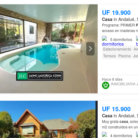
UF 19.900
Casa
in Andalué, 
Programa: PRIMER
P
Dormitorio principal 
5
dormitorios
Estacionamiento
Ai
Terraza
Piscina
Ja
Hace 8 días
UF 15.900
Casa
in Andalué, 
Muy grata
casa
, sol
m2 construidos en un
4
dormitorios