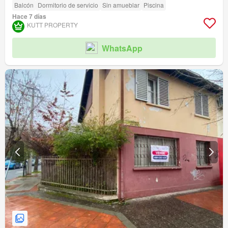
Balcón
Dormitorio de servicio
Sin amueblar
Piscina
Hace 7 días
KUTT PROPERTY
WhatsApp