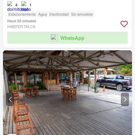
4
1
Estacionamiento
Agua
Electricidad
Sin amueblar
Hace 50 minutos
HABITER TALCA
WhatsApp