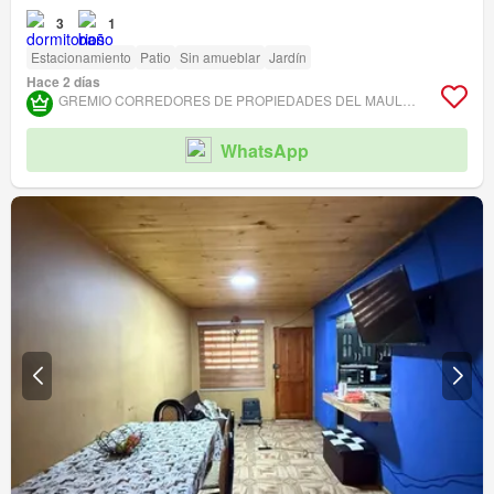
3
1
Estacionamiento
Patio
Sin amueblar
Jardín
Hace 2 días
GREMIO CORREDORES DE PROPIEDADES DEL MAULE ASOCIACIÓN GREMIAL
WhatsApp