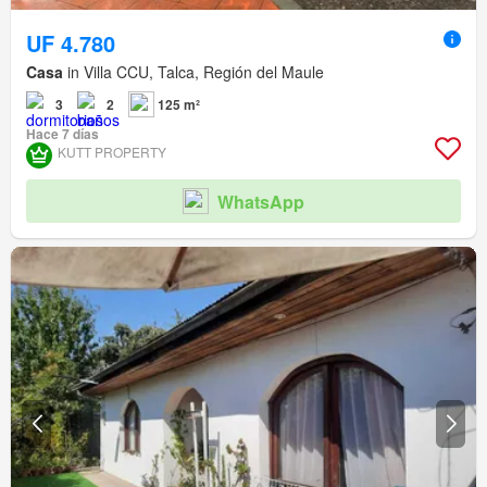
UF 4.780
Casa
in Villa CCU, Talca, Región del Maule
3
2
125 m²
Hace 7 días
KUTT PROPERTY
WhatsApp