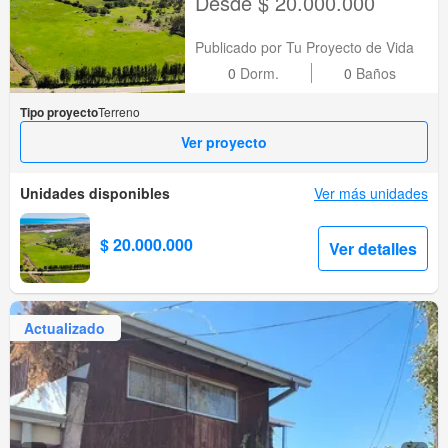
Desde $ 20.000.000
Publicado por Tu Proyecto de Vida
0
Dorm.
0
Baños
Tipo proyecto
Terreno
Ver proyecto
Unidades disponibles
Ver más unidades
$ 20.000.000
Ver detalles
Actualizado