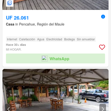
UF 26.061
Casa
in Pencahue, Región del Maule
Internet
Calefacción
Agua
Electricidad
Bodega
Sin amueblar
Hace 30+ días
MI HOGAR.
WhatsApp