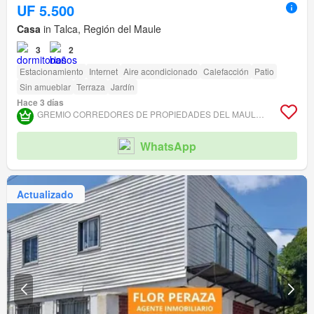
UF 5.500
Casa
in Talca, Región del Maule
3
2
Estacionamiento
Internet
Aire acondicionado
Calefacción
Patio
Sin amueblar
Terraza
Jardín
Hace 3 días
GREMIO CORREDORES DE PROPIEDADES DEL MAULE ASOCIACIÓN GREMIAL
WhatsApp
Actualizado