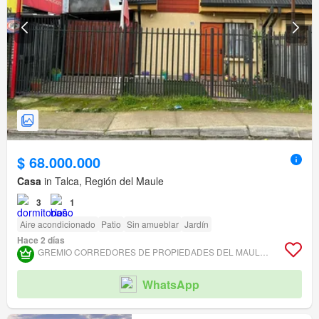
$ 68.000.000
Casa
in Talca, Región del Maule
3
1
Aire acondicionado
Patio
Sin amueblar
Jardín
Hace 2 días
GREMIO CORREDORES DE PROPIEDADES DEL MAULE ASOCIACIÓN GREMIAL
WhatsApp