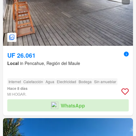
UF 26.061
Local
in Pencahue, Región del Maule
Internet
Calefacción
Agua
Electricidad
Bodega
Sin amueblar
Hace 8 días
MI HOGAR.
WhatsApp