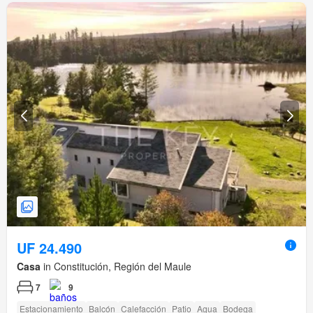
UF 24.490
Casa
in Constitución, Región del Maule
7
9
Estacionamiento
Balcón
Calefacción
Patio
Agua
Bodega