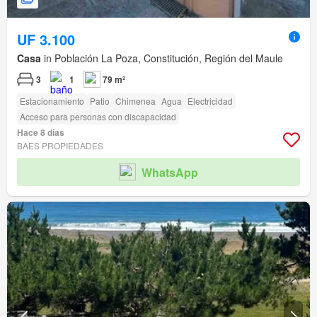
UF 3.100
Casa
in Población La Poza, Constitución, Región del Maule
3
1
79 m²
Estacionamiento
Patio
Chimenea
Agua
Electricidad
Acceso para personas con discapacidad
Hace 8 días
BAES PROPIEDADES
WhatsApp