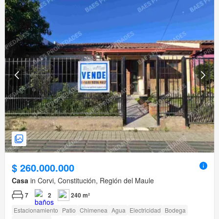
$ 260.000.000
Casa
in Corvi, Constitución, Región del Maule
7
2
240 m²
Estacionamiento
Patio
Chimenea
Agua
Electricidad
Bodega