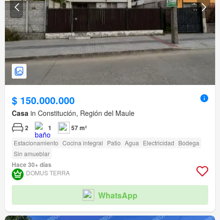
$ 150.000.000
Casa
in Constitución, Región del Maule
2
1
57 m²
Estacionamiento
Cocina integral
Patio
Agua
Electricidad
Bodega
Sin amueblar
Hace 30+ días
DOMUS TERRA
WhatsApp