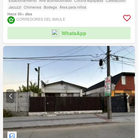
Estacionamiento
Aire acondicionado
Cocina equipada
Calefacción
Jacuzzi
Chimenea
Bodega
Área para niños
Hace 30+ días
CORREDORES DEL MAULE
WhatsApp