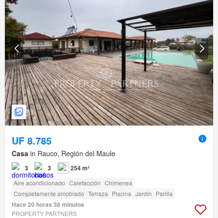
UF 8.785
Casa
in Rauco, Región del Maule
3
3
254 m²
Aire acondicionado
Calefacción
Chimenea
Completamente amoblado
Terraza
Piscina
Jardín
Parilla
Hace 20 horas 38 minutos
PROPERTY PARTNERS