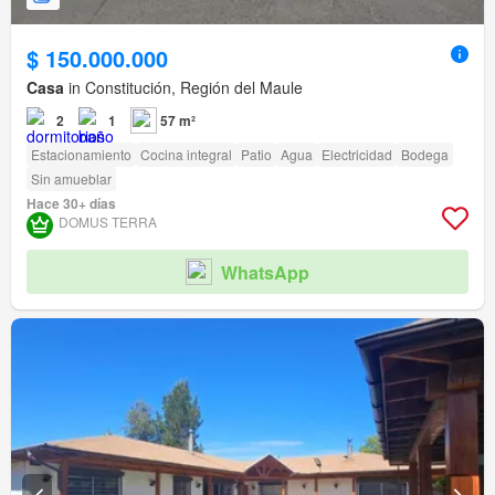
$ 150.000.000
Casa
in Constitución, Región del Maule
2
1
57 m²
Estacionamiento
Cocina integral
Patio
Agua
Electricidad
Bodega
Sin amueblar
Hace 30+ días
DOMUS TERRA
WhatsApp