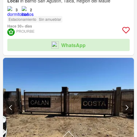
Local
in Barrio San Agustín, Talca, Región del Maule
3
2
Estacionamiento
Sin amueblar
Hace 30+ días
PROURBE
WhatsApp