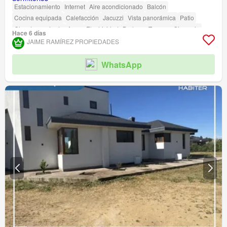
Estacionamiento
Internet
Aire acondicionado
Balcón
Cocina equipada
Calefacción
Jacuzzi
Vista panorámica
Patio
Closet empotrado
Agua
Electricidad
Bodega
Terraza
Gimnasio
Hace 6 días
JAIME RAMÍREZ PROPIEDADES
WhatsApp