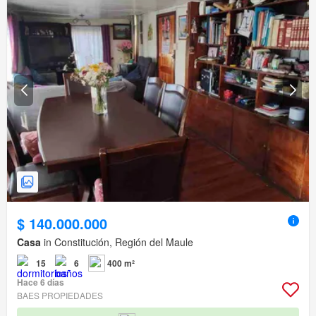
$ 140.000.000
Casa
in Constitución, Región del Maule
15
6
400 m²
Hace 6 días
BAES PROPIEDADES