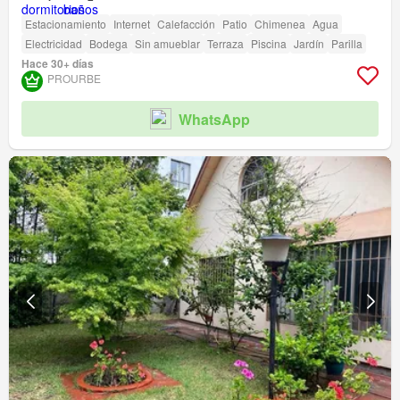
Estacionamiento
Internet
Calefacción
Patio
Chimenea
Agua
Electricidad
Bodega
Sin amueblar
Terraza
Piscina
Jardín
Parilla
Hace 30+ días
PROURBE
WhatsApp