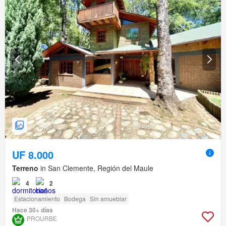
UF 8.000
Terreno
in San Clemente, Región del Maule
4
2
Estacionamiento
Bodega
Sin amueblar
Hace 30+ días
PROURBE