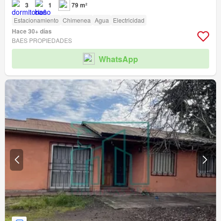
3
1
79 m²
Estacionamiento
Chimenea
Agua
Electricidad
Hace 30+ días
BAES PROPIEDADES
WhatsApp