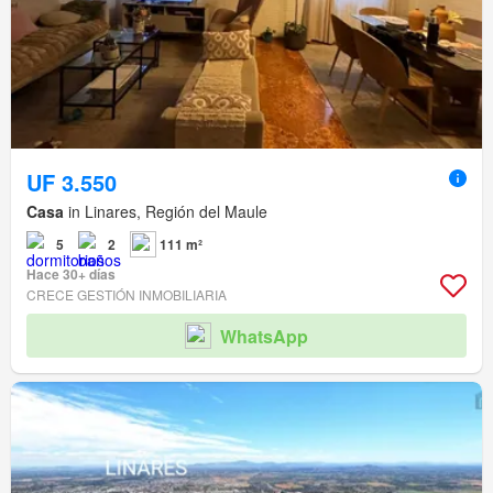
UF 3.550
Casa
in Linares, Región del Maule
5
2
111 m²
Hace 30+ días
CRECE GESTIÓN INMOBILIARIA
WhatsApp