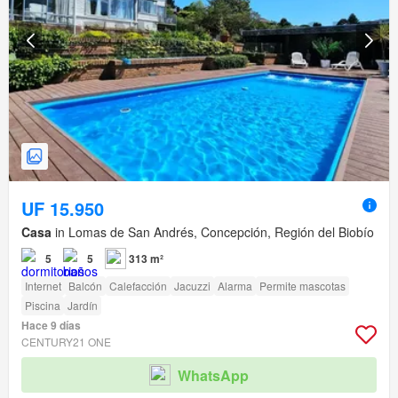
UF 15.950
Casa
in Lomas de San Andrés, Concepción, Región del Biobío
5
5
313 m²
Internet
Balcón
Calefacción
Jacuzzi
Alarma
Permite mascotas
Piscina
Jardín
Hace 9 días
CENTURY21 ONE
WhatsApp