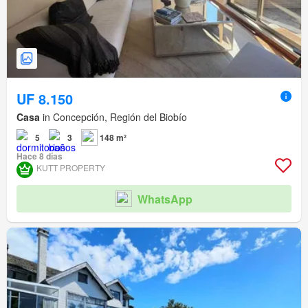
UF 8.150
Casa
in Concepción, Región del Biobío
5
3
148 m²
Hace 8 días
KUTT PROPERTY
WhatsApp