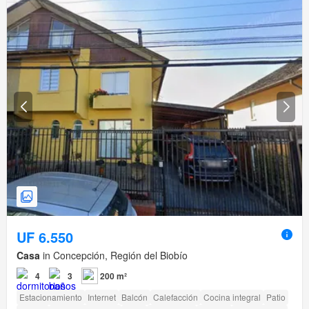
UF 6.550
Casa
in Concepción, Región del Biobío
4
3
200 m²
Estacionamiento
Internet
Balcón
Calefacción
Cocina integral
Patio