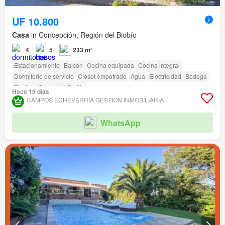
UF 10.800
Casa
in Concepción, Región del Biobío
4
5
233 m²
Estacionamiento
Balcón
Cocina equipada
Cocina integral
Dormitorio de servicio
Closet empotrado
Agua
Electricidad
Bodega
Piscina
Conserje
Parilla
Hace 19 días
CAMPOS ECHEVERRIA GESTION INMOBILIARIA
WhatsApp