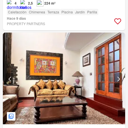
4
2,5
224 m²
Calefacción
Chimenea
Terraza
Piscina
Jardín
Parilla
Hace 9 días
PROPERTY PARTNERS