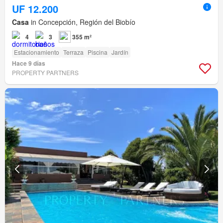
UF 12.200
Casa
in Concepción, Región del Biobío
4
3
355 m²
Estacionamiento
Terraza
Piscina
Jardín
Hace 9 días
PROPERTY PARTNERS