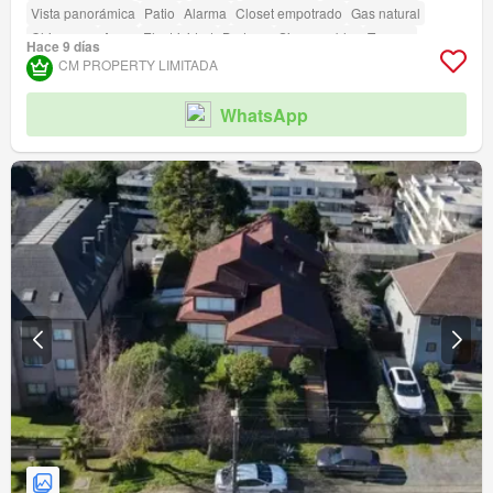
Vista panorámica
Patio
Alarma
Closet empotrado
Gas natural
Chimenea
Agua
Electricidad
Bodega
Sin amueblar
Terraza
Hace 9 días
amenity_wi_fi
Piscina
Área para niños
Jardín
Conserje
Parilla
CM PROPERTY LIMITADA
WhatsApp