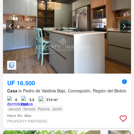
UF 16.500
Casa
in Pedro de Valdivia Bajo, Concepción, Región del Biobío
6
3,5
314 m²
Jacuzzi
Terraza
Piscina
Jardín
Hace 30+ días
PROPERTY PARTNERS