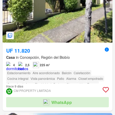
UF 11.820
Casa
in Concepción, Región del Biobío
4
2,5
225 m²
Estacionamiento
Aire acondicionado
Balcón
Calefacción
Cocina integral
Vista panorámica
Patio
Alarma
Closet empotrado
Gas natural
Agua
Electricidad
Bodega
Sin amueblar
Terraza
Hace 9 días
amenity_wi_fi
Jardín
Conserje
Parilla
CM PROPERTY LIMITADA
WhatsApp