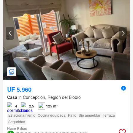
UF 5.960
Casa
in Concepción, Región del Biobío
4
2,5
125 m²
Estacionamiento
Cocina equipada
Patio
Sin amueblar
Terraza
Seguridad
Hace 9 días