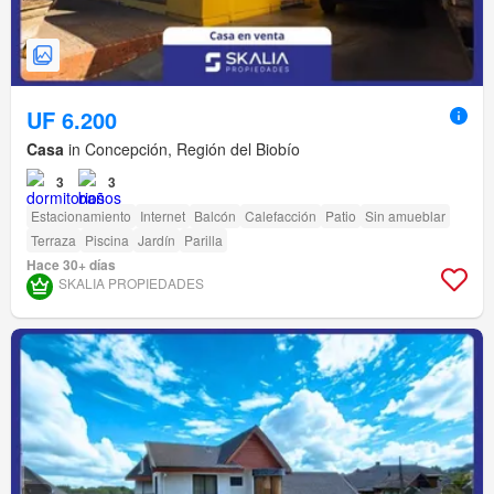
UF 6.200
Casa
in Concepción, Región del Biobío
3
3
Estacionamiento
Internet
Balcón
Calefacción
Patio
Sin amueblar
Terraza
Piscina
Jardín
Parilla
Hace 30+ días
SKALIA PROPIEDADES