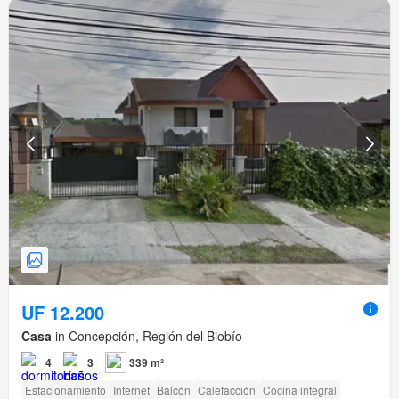
UF 12.200
Casa
in Concepción, Región del Biobío
4
3
339 m²
Estacionamiento
Internet
Balcón
Calefacción
Cocina integral