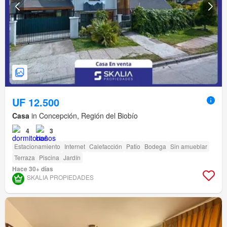
UF 12.500
Casa
in Concepción, Región del Biobío
4
3
Estacionamiento
Internet
Calefacción
Patio
Bodega
Sin amueblar
Terraza
Piscina
Jardín
Hace 30+ días
SKALIA PROPIEDADES