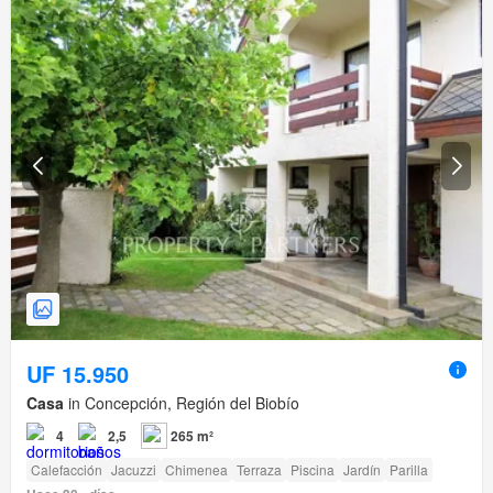
UF 15.950
Casa
in Concepción, Región del Biobío
4
2,5
265 m²
Calefacción
Jacuzzi
Chimenea
Terraza
Piscina
Jardín
Parilla