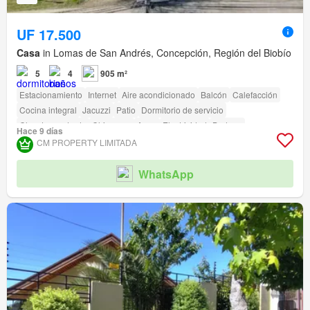
UF 17.500
Casa
in Lomas de San Andrés, Concepción, Región del Biobío
5
4
905 m²
Estacionamiento
Internet
Aire acondicionado
Balcón
Calefacción
Cocina integral
Jacuzzi
Patio
Dormitorio de servicio
Closet empotrado
Chimenea
Agua
Electricidad
Bodega
Hace 9 días
Sin amueblar
Terraza
amenity_wi_fi
Seguridad
Piscina
CM PROPERTY LIMITADA
Área para niños
Jardín
Conserje
Parilla
Acceso para personas con discapacidad
WhatsApp