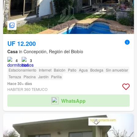
UF 12.200
Casa
in Concepción, Región del Biobío
4
3
Estacionamiento
Internet
Balcón
Patio
Agua
Bodega
Sin amueblar
Terraza
Piscina
Jardín
Parilla
Hace 30+ días
HABITER 360 TEMUCO
WhatsApp