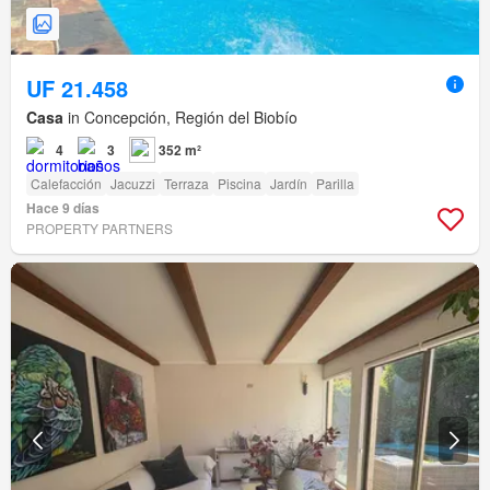
UF 21.458
Casa
in Concepción, Región del Biobío
4
3
352 m²
Calefacción
Jacuzzi
Terraza
Piscina
Jardín
Parilla
Hace 9 días
PROPERTY PARTNERS