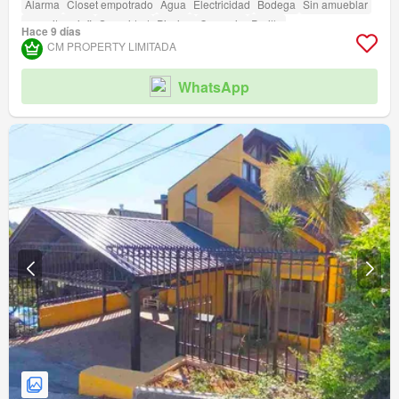
Alarma
Closet empotrado
Agua
Electricidad
Bodega
Sin amueblar
amenity_wi_fi
Seguridad
Piscina
Conserje
Parilla
Hace 9 días
CM PROPERTY LIMITADA
WhatsApp