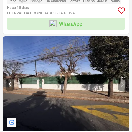
Patio
Agua
Bodega
Sin amueblar
Terraza
Piscina
Jardín
Parilla
Hace 16 días
FUENZALIDA PROPIEDADES - LA REINA
WhatsApp