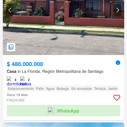
$ 480.000.000
Casa
in La Florida, Región Metropolitana de Santiago
4
2
Estacionamiento
Patio
Agua
Bodega
Sin amueblar
Terraza
Jardín
Hace 19 días
FINDHOME
WhatsApp