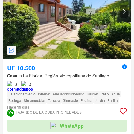
UF 10.500
Casa
in La Florida, Región Metropolitana de Santiago
3
4
Estacionamiento
Internet
Aire acondicionado
Balcón
Patio
Agua
Bodega
Sin amueblar
Terraza
Gimnasio
Piscina
Jardín
Parilla
Hace 19 días
FAJARDO DE LA CUBA PROPIEDADES
WhatsApp