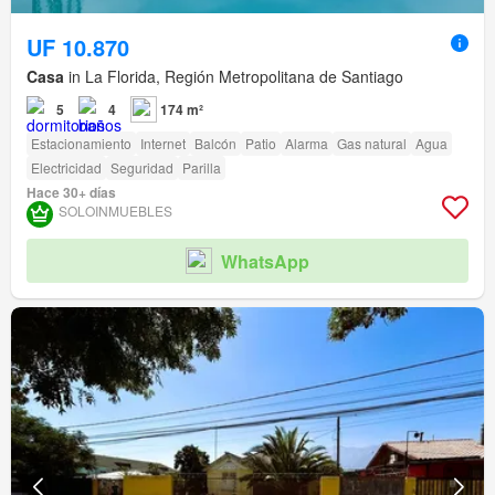
UF 10.870
Casa
in La Florida, Región Metropolitana de Santiago
5
4
174 m²
Estacionamiento
Internet
Balcón
Patio
Alarma
Gas natural
Agua
Electricidad
Seguridad
Parilla
Hace 30+ días
SOLOINMUEBLES
WhatsApp