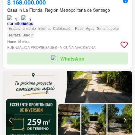
$ 168.000.000
Casa
in La Florida, Región Metropolitana de Santiago
3
2
Estacionamiento
Internet
Calefacción
Patio
Agua
Sin amueblar
Terraza
Jardín
Hace 16 días
FUENZALIDA PROPIEDADES - VICUÑA MACKENNA
WhatsApp