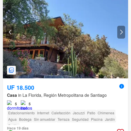
UF 18.500
Casa
in La Florida, Región Metropolitana de Santiago
5
5
Estacionamiento
Internet
Calefacción
Jacuzzi
Patio
Chimenea
Agua
Bodega
Sin amueblar
Terraza
Seguridad
Piscina
Jardín
Parilla
Hace 19 días