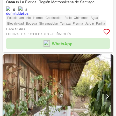
Casa
in La Florida, Región Metropolitana de Santiago
5
2
Estacionamiento
Internet
Calefacción
Patio
Chimenea
Agua
Electricidad
Bodega
Sin amueblar
Terraza
Piscina
Jardín
Parilla
Hace 16 días
FUENZALIDA PROPIEDADES – PEÑALOLÉN
WhatsApp