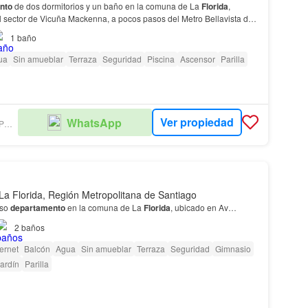
nto
de dos dormitorios y un baño en la comuna de La
Florida
,
l sector de Vicuña Mackenna, a pocos pasos del Metro Bellavista de
1
baño
ua
Sin amueblar
Terraza
Seguridad
Piscina
Ascensor
Parilla
Ver propiedad
WhatsApp
CRUZ BALMACEDA PROPIEDADES
La Florida, Región Metropolitana de Santiago
oso
departamento
en la comuna de La
Florida
, ubicado en Av…
2
baños
ternet
Balcón
Agua
Sin amueblar
Terraza
Seguridad
Gimnasio
ardín
Parilla