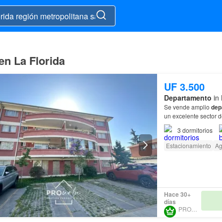
n La Florida
UF 3.500
Departamento
in 
Se vende amplio
dep
un excelente sector 
Edificio de sólo 4 pi
3
dormitorios
Estacionamiento
A
Hace 30+
días
PROURBE