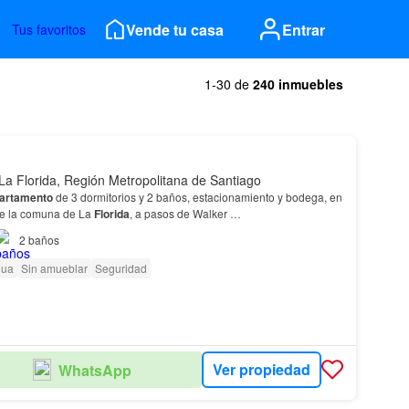
Vende tu casa
Entrar
Tus favoritos
1-30 de
240 inmuebles
La Florida, Región Metropolitana de Santiago
artamento
de 3 dormitorios y 2 baños, estacionamiento y bodega, en
de la comuna de La
Florida
, a pasos de Walker
sos, con un
total
de 24 departamentos, cuenta…
2
baños
gua
Sin amueblar
Seguridad
Ver propiedad
WhatsApp