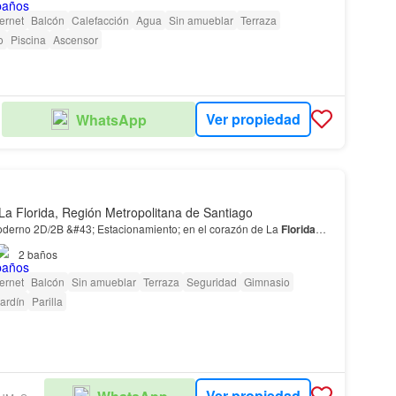
ternet
Balcón
Calefacción
Agua
Sin amueblar
Terraza
o
Piscina
Ascensor
 Estacionamientos de visitas
o<…
Ver propiedad
WhatsApp
CL
La Florida, Región Metropolitana de Santiago
oderno 2D/2B &#43; Estacionamiento; en el corazón de La
Florida
…
2
baños
ternet
Balcón
Sin amueblar
Terraza
Seguridad
Gimnasio
ardín
Parilla
Ver propiedad