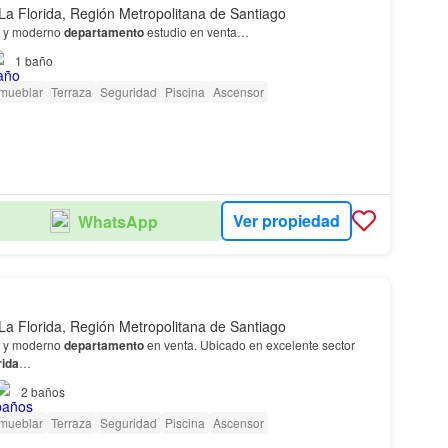
La Florida, Región Metropolitana de Santiago
e y moderno
departamento
estudio en venta…
1
baño
amueblar
Terraza
Seguridad
Piscina
Ascensor
Ver propiedad
WhatsApp
La Florida, Región Metropolitana de Santiago
e y moderno
departamento
en venta. Ubicado en excelente sector
rida
…
2
baños
amueblar
Terraza
Seguridad
Piscina
Ascensor