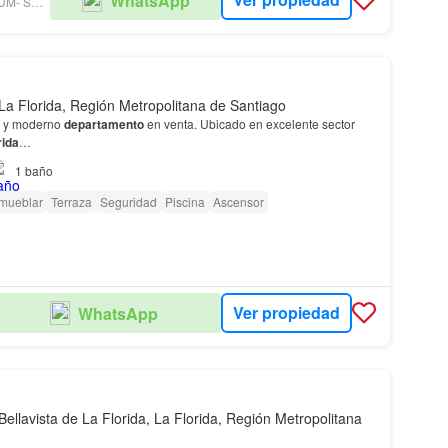
WhatsApp
GRUPO PREMIUM- SUC. PROVIDENCIA
La Florida, Región Metropolitana de Santiago
e y moderno
departamento
en venta. Ubicado en excelente sector
rida
…
1
baño
amueblar
Terraza
Seguridad
Piscina
Ascensor
Ver propiedad
WhatsApp
Bellavista de La Florida, La Florida, Región Metropolitana