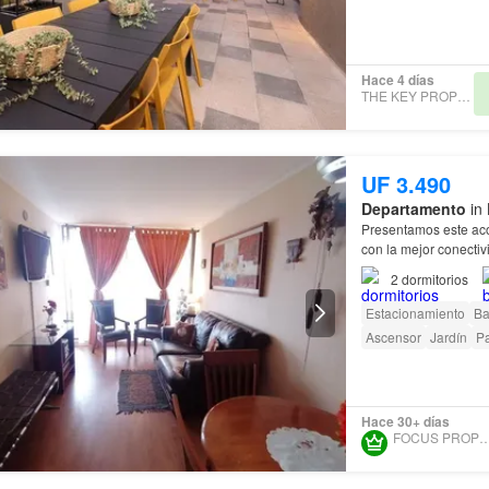
Hace 4 días
THE KEY PROPERTIES
UF 3.490
Departamento
in 
Presentamos este a
con la mejor conecti
2
dormitorios
No te arrepentirás ad
Estacionamiento
Ba
Ascensor
Jardín
Pa
Hace 30+ días
FOCUS PROPIED