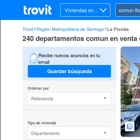
Viviendas en v
enta
Trovit
Región Metropolitana de Santiago
La Florida
240 departamentos comun en venta e
Recibe nuevos anuncios en tu
email
Guardar búsqueda
Ordenar por
Relevancia
Tipo de vivienda
Departamento