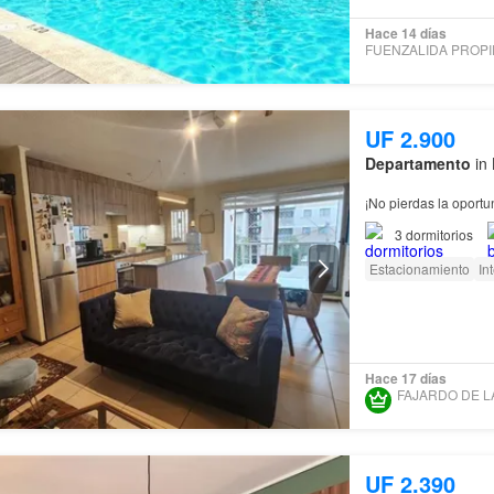
Hace 14 días
UF 2.900
Departamento
in 
¡No pierdas la oport
Florida
! Con una ubic
3
dormitorios
dormitorios, 2 baños
Estacionamiento
In
Hace 17 días
UF 2.390