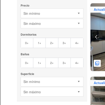
Precio
Actual
Sin mínimo
Sin máximo
Dormitorios
0+
1+
2+
3+
4+
Baños
0+
1+
2+
3+
4+
Superficie
Sin mínimo
Actual
Sin máximo