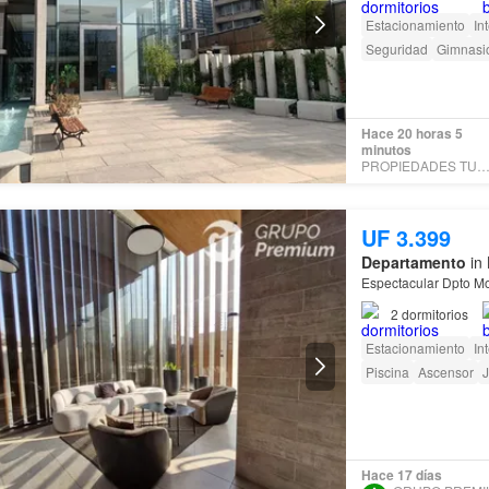
* Terraza
Estacionamiento
In
* 3 dormitorios
Seguridad
Gimnasi
* 2 baños completos<
* Bicicleteros
* Gimnasio equipad
Hace 20 horas 5
minutos
PROPIEDADES TUCASA.
UF 3.399
Departamento
in 
Espectacular Dpto M
2
dormitorios
Estacionamiento
In
Piscina
Ascensor
J
Hace 17 días