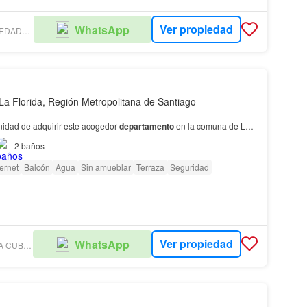
Ver propiedad
WhatsApp
FUENZALIDA PROPIEDADES – PEÑALOLÉN
La Florida, Región Metropolitana de Santiago
unidad de adquirir este acogedor
departamento
en la comuna de La
ación privilegiada en Santa Amalia, este inmueble cuenta con 3
2
baños
 y un
total
de 60 m2 para disf…
ternet
Balcón
Agua
Sin amueblar
Terraza
Seguridad
Ver propiedad
WhatsApp
FAJARDO DE LA CUBA PROPIEDADES