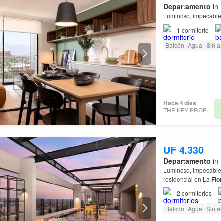
Departamento
in 
Luminoso, impecabl
1
dormitorio
Balcón
Agua
Sin 
Hace 4 días
THE KEY PROPERTIES
UF 4.330
Departamento
in 
Luminoso, impecabl
residencial en La
Flo
2
dormitorios
Balcón
Agua
Sin 