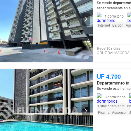
Se vende
departame
específicamente en e
La
Florida
.…
1
dormitorio
Internet
Balcón
Ag
Hace 30+ días
UF 4.700
Departamento
in 
Se vende este herm
3
dormitorios
Estacionamiento
In
Piscina
Ascensor
J