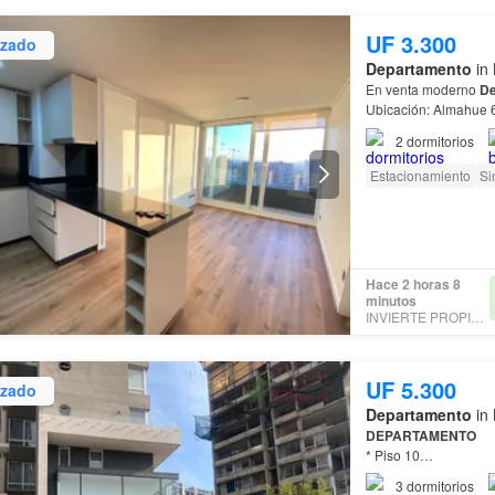
UF 3.300
izado
Departamento
in 
En venta moderno
De
Ubicación: Almahue 
2
dormitorios
Estacionamiento
Si
Hace 2 horas 8
minutos
INVIERTE PROPIEDADES
UF 5.300
izado
Departamento
in 
DEPARTAMENTO
* Piso 10
* Orientación Nor - Or
3
dormitorios
* 75 m2 aproximada