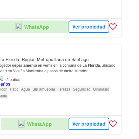
Ver propiedad
WhatsApp
La Florida, Región Metropolitana de Santiago
cogedor
departamento
en venta en la comuna de La
Florida
, ubicado
vidad en Vicuña Mackenna a pasos de metro Mirador
2
baños
quirir este encantador
departamento
, p…
lcón
Patio
Agua
Sin amueblar
Terraza
Seguridad
Gimnasio
rilla
Ver propiedad
WhatsApp
ADES