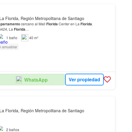
La Florida, Región Metropolitana de Santiago
partamento
cercano al Mall
Florida
Center en La
Florida
.
6424, La
Florida
…
1
baño
40 m²
n amueblar
Ver propiedad
WhatsApp
La Florida, Región Metropolitana de Santiago
iente
2
baños
mente