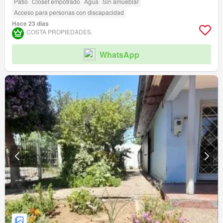
Patio
Closet empotrado
Agua
Sin amueblar
Acceso para personas con discapacidad
Hace 23 días
COSTA PROPIEDADES.
WhatsApp