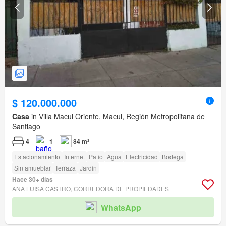
$ 120.000.000
Casa
in Villa Macul Oriente, Macul, Región Metropolitana de
Santiago
4
1
84 m²
Estacionamiento
Internet
Patio
Agua
Electricidad
Bodega
Sin amueblar
Terraza
Jardín
Hace 30+ días
ANA LUISA CASTRO, CORREDORA DE PROPIEDADES
WhatsApp