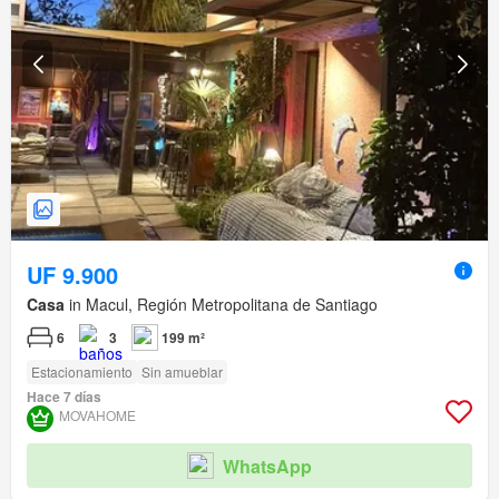
UF 9.900
Casa
in Macul, Región Metropolitana de Santiago
6
3
199 m²
Estacionamiento
Sin amueblar
Hace 7 días
MOVAHOME
WhatsApp