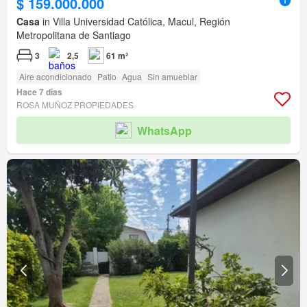
$ 159.000.000
Casa
in Villa Universidad Católica, Macul, Región
Metropolitana de Santiago
3
2,5
61 m²
Aire acondicionado
Patio
Agua
Sin amueblar
Hace 7 días
ROSA MUÑOZ PROPIEDADES
WhatsApp