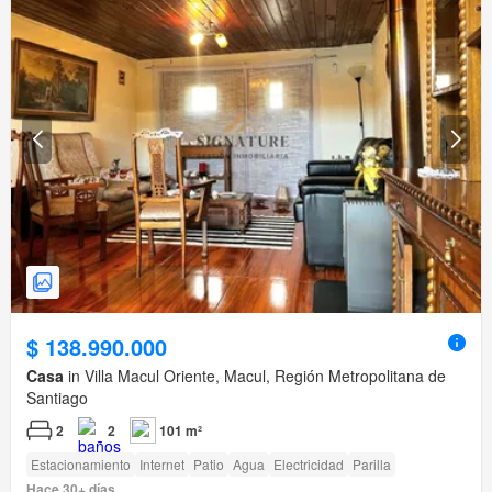
$ 138.990.000
Casa
in Villa Macul Oriente, Macul, Región Metropolitana de
Santiago
2
2
101 m²
Estacionamiento
Internet
Patio
Agua
Electricidad
Parilla
Hace 30+ días