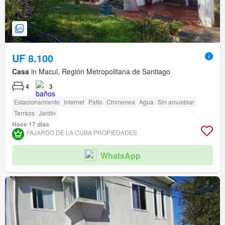
UF 8.100
Casa
in Macul, Región Metropolitana de Santiago
4
3
Estacionamiento
Internet
Patio
Chimenea
Agua
Sin amueblar
Terraza
Jardín
Hace 17 días
FAJARDO DE LA CUBA PROPIEDADES
WhatsApp