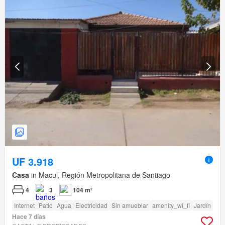
UF 3.918
Casa
in Macul, Región Metropolitana de Santiago
4
3
104 m²
Internet
Patio
Agua
Electricidad
Sin amueblar
amenity_wi_fi
Jardín
Hace 7 días