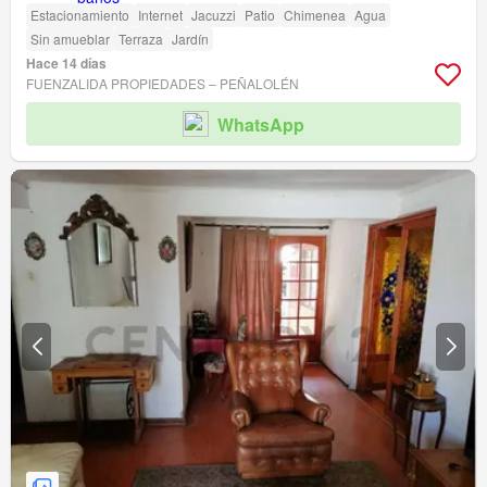
Estacionamiento
Internet
Jacuzzi
Patio
Chimenea
Agua
Sin amueblar
Terraza
Jardín
Hace 14 días
FUENZALIDA PROPIEDADES – PEÑALOLÉN
WhatsApp