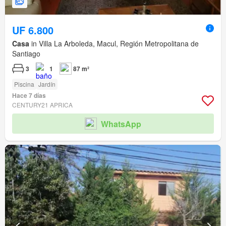
UF 6.800
Casa
in Villa La Arboleda, Macul, Región Metropolitana de
Santiago
3
1
87 m²
Piscina
Jardín
Hace 7 días
CENTURY21 APRICA
WhatsApp