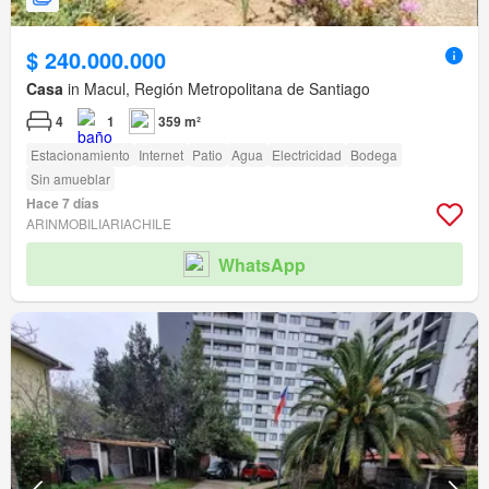
$ 240.000.000
Casa
in Macul, Región Metropolitana de Santiago
4
1
359 m²
Estacionamiento
Internet
Patio
Agua
Electricidad
Bodega
Sin amueblar
Hace 7 días
ARINMOBILIARIACHILE
WhatsApp