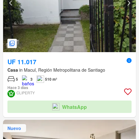
UF 11.017
Casa
in Macul, Región Metropolitana de Santiago
5
3
510 m²
Hace 3 días
CLIPERTY
WhatsApp
Nuevo