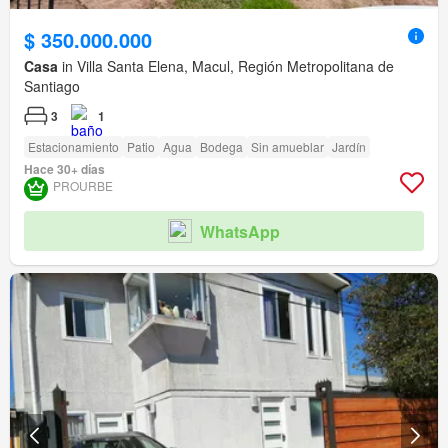
$ 350.000.000
Casa
in Villa Santa Elena, Macul, Región Metropolitana de
Santiago
3
1
Estacionamiento
Patio
Agua
Bodega
Sin amueblar
Jardín
Hace 30+ días
PROURBE
WhatsApp