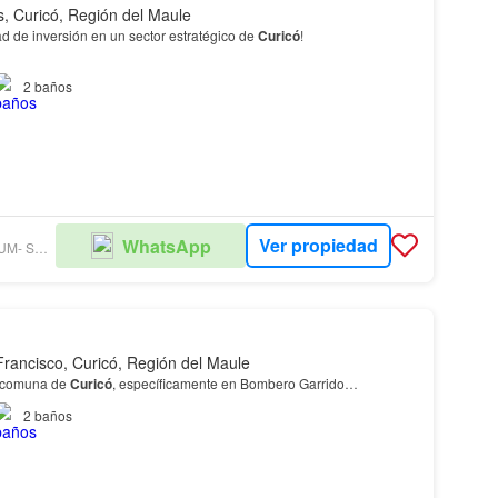
s, Curicó, Región del Maule
d de inversión en un sector estratégico de
Curicó
!
piedad esquina ubicada a pasos de Mall
Curicó
, en un sector de alta
2
baños
cceso y cercano a comercio, servi…
Ver propiedad
WhatsApp
GRUPO PREMIUM- SUC. PROVIDENCIA
 Francisco, Curicó, Región del Maule
 comuna de
Curicó
, específicamente en Bombero Garrido…
2
baños