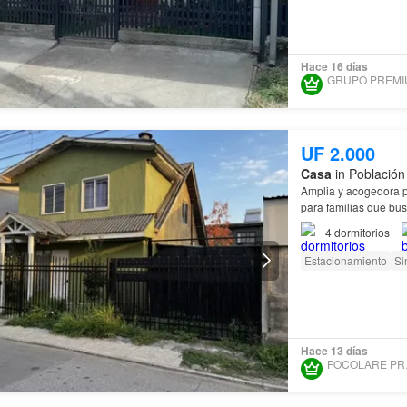
Hace 16 días
UF 2.000
Casa
in Población
Amplia y acogedora p
para familias que bu
4
dormitorios
Estacionamiento
Si
Hace 13 días
FOC