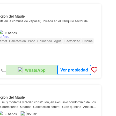
egión del Maule
ta en la comuna de Zapallar, ubicada en el tranquilo sector de
3
baños
ternet
Calefacción
Patio
Chimenea
Agua
Electricidad
Piscina
Ver propiedad
WhatsApp
CORREA PEREIRA PROPIEDADES
egión del Maule
, muy moderna y recién construida, en exclusivo condominio de Los
gio automático -Cómoda terraza…
5
baños
350 m²