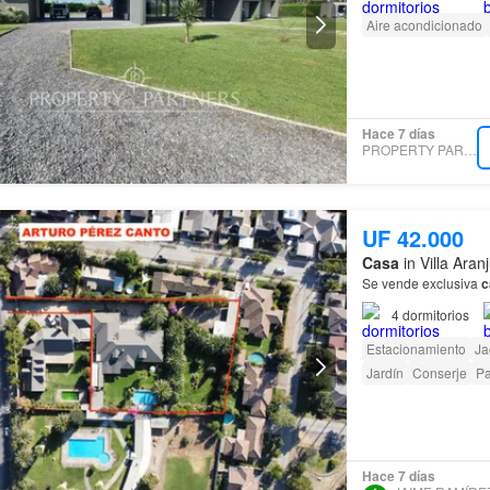
Aire acondicionado
Hace 7 días
PROPERTY PARTNERS
UF 42.000
Casa
in Villa Aran
Se vende exclusiva
c
4
dormitorios
Estacionamiento
Ja
Jardín
Conserje
Pa
Hace 7 días