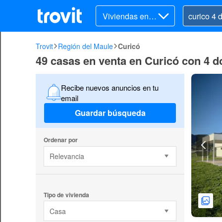
Viviendas en v
enta
Trovit
Región del Maule
Curicó
49 casas en venta en Curicó con 4 d
Recibe nuevos anuncios en tu
email
Guardar búsqueda
Ordenar por
Relevancia
Tipo de vivienda
Casa