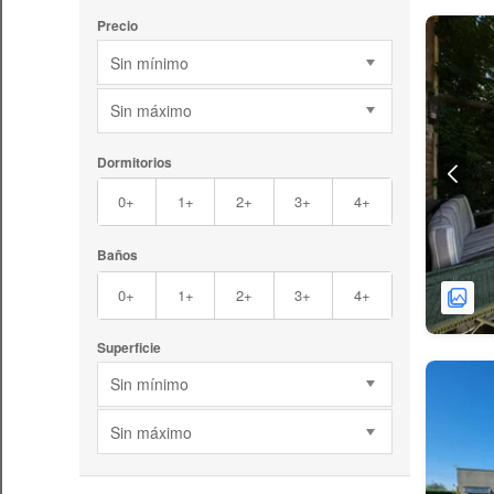
Precio
Sin mínimo
Sin máximo
Dormitorios
0+
1+
2+
3+
4+
Baños
0+
1+
2+
3+
4+
Superficie
Sin mínimo
Sin máximo