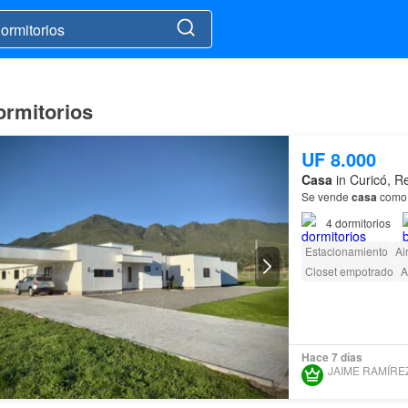
ormitorios
UF 8.000
Casa
in Curicó, R
Se vende
casa
como n
4
dormitorios
Estacionamiento
Ai
Closet empotrado
A
Hace 7 días