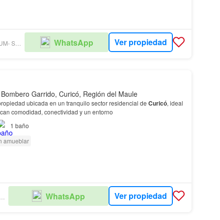
Ver propiedad
WhatsApp
GRUPO PREMIUM- SUC. PROVIDENCIA
 Bombero Garrido, Curicó, Región del Maule
ropiedad ubicada en un tranquilo sector residencial de
Curicó
, ideal
scan comodidad, conectividad y un entorno
1
baño
n amueblar
Ver propiedad
WhatsApp
OLARE PROPIEDADES