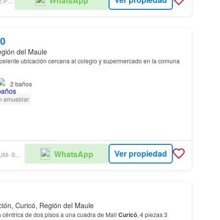
WhatsApp
JAIME RAMÍREZ PROPIEDADES
00
egión del Maule
celente ubicación cercana al colegio y supermercado en la comuna
2
baños
n amueblar
Ver propiedad
WhatsApp
GRUPO PREMIUM- SUC. PROVIDENCIA
ación, Curicó, Región del Maule
a
céntrica de dos pisos a una cuadra de Mall
Curicó
, 4 piezas 3