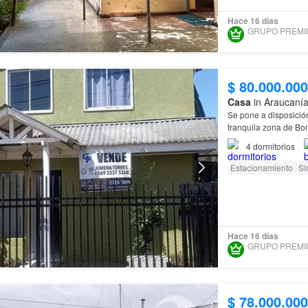
Hace 16 días
$ 80.000.000
Casa
in Araucanía
Se pone a disposici
tranquila zona de Bo
4
dormitorios
Estacionamiento
Si
Hace 16 días
$ 78.000.000