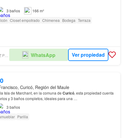
3
baños
166 m²
lcón
Closet empotrado
Chimenea
Bodega
Terraza
Ver propiedad
WhatsApp
JAIME RAMÍREZ PROPIEDADES
00
 Francisco, Curicó, Región del Maule
ila Isla de Marchant, en la comuna de
Curicó
, esta propiedad cuenta
orios y 3 baños completos, ideales para una
3
baños
ets
, esta
casa
ofrece un diseño acogedor…
amueblar
Parilla