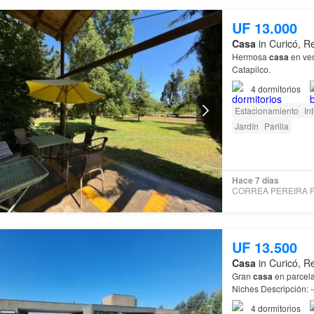
UF 13.000
Casa
in Curicó, R
Hermosa
casa
en ven
Catapilco.
4
dormitorios
Estacionamiento
In
Jardín
Parilla
Hace 7 días
UF 13.500
Casa
in Curicó, R
Gran
casa
en parcela
Niches Descripción: -4 dormitorios -5 baños -Calefacción central -Gran quincho -Amplia
piscina -Bodega -Re
4
dormitorios