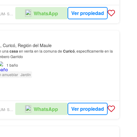
Ver propiedad
WhatsApp
GRUPO PREMIUM- SUC. PROVIDENCIA
, Curicó, Región del Maule
ón una
casa
en venta en la comuna de
Curicó
, específicamente en la
mbero Garrido
1
baño
n amueblar
Jardín
Ver propiedad
WhatsApp
GRUPO PREMIUM- SUC. PROVIDENCIA