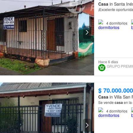
Casa
in Santa Iné
¡Excelente oportunida
Se vende amplia pro
4
dormitorios
conectividad, fácil a
Hace 6 días
$ 70.000.000
Casa
in Villa San
Se vende
casa
en la
4
dormitorios