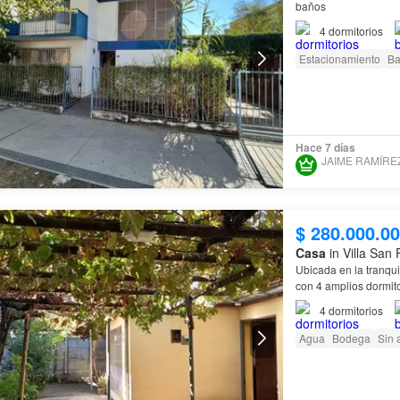
baños
4
dormitorios
Estacionamiento
Ba
Hace 7 días
$ 280.000.0
Casa
in Villa San
Ubicada en la tranqu
con 4 amplios dormit
4
dormitorios
Con un estilo de
chal
Agua
Bodega
Sin 