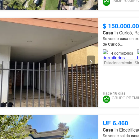
$ 150.000.0
Casa
in Curicó, R
Se vende
casa
en ex
de
Curicó
…
4
dormitorios
Estacionamiento
Si
Hace 16 días
UF 6.460
Casa
in Electrific
Se vende solida
cas