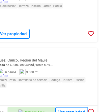
Calefacción
Terraza
Piscina
Jardín
Parilla
Ver propiedad
juez, Curicó, Región del Maule
asa
de 400m2 en
Curicó
, frente a Av…
6
baños
3.000 m²
cuzzi
Patio
Dormitorio de servicio
Bodega
Terraza
Piscina
rilla
Ver propiedad