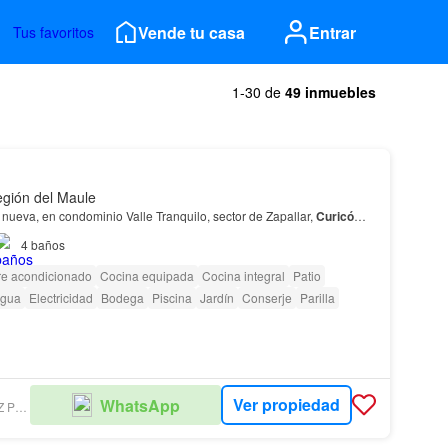
Vende tu casa
Entrar
Tus favoritos
1-30 de
49 inmuebles
egión del Maule
ueva, en condominio Valle Tranquilo, sector de Zapallar,
Curicó
…
4
baños
re acondicionado
Cocina equipada
Cocina integral
Patio
gua
Electricidad
Bodega
Piscina
Jardín
Conserje
Parilla
Ver propiedad
WhatsApp
JAIME RAMÍREZ PROPIEDADES