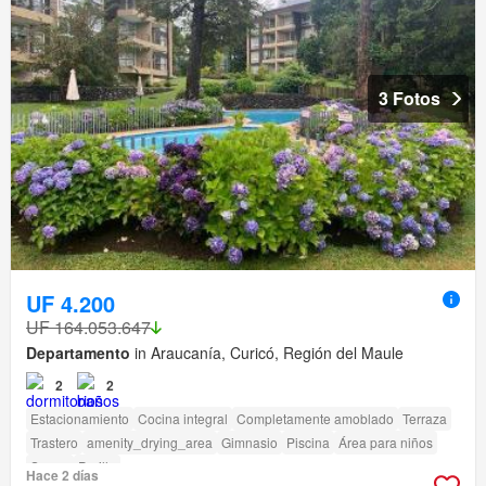
3 Fotos
UF 4.200
UF 164.053.647
Departamento
in Araucanía, Curicó, Región del Maule
2
2
Estacionamiento
Cocina integral
Completamente amoblado
Terraza
Trastero
amenity_drying_area
Gimnasio
Piscina
Área para niños
Sauna
Parilla
Hace 2 días