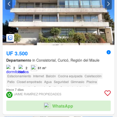
UF 3.500
Departamento
in Consistorial, Curicó, Región del Maule
2
2
61 m²
Estacionamiento
Internet
Balcón
Cocina equipada
Calefacción
Patio
Closet empotrado
Agua
Seguridad
Gimnasio
Piscina
Ascensor
Jardín
Conserje
Parilla
Caseta de vigilancia
Hace 7 días
Acceso para personas con discapacidad
JAIME RAMÍREZ PROPIEDADES
WhatsApp