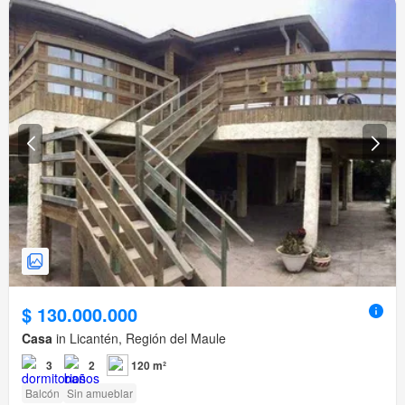
$ 130.000.000
Casa
in Licantén, Región del Maule
3
2
120 m²
Balcón
Sin amueblar