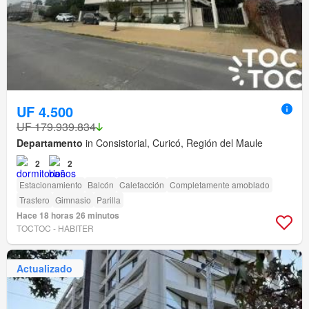
UF 4.500
UF 179.939.834
Departamento
in Consistorial, Curicó, Región del Maule
2
2
Estacionamiento
Balcón
Calefacción
Completamente amoblado
Trastero
Gimnasio
Parilla
Hace 18 horas 26 minutos
TOCTOC - HABITER
Actualizado