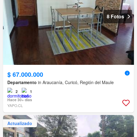
8 Fotos
$ 67.000.000
Departamento
in Araucanía, Curicó, Región del Maule
2
1
Hace 30+ días
YAPO.CL
Actualizado