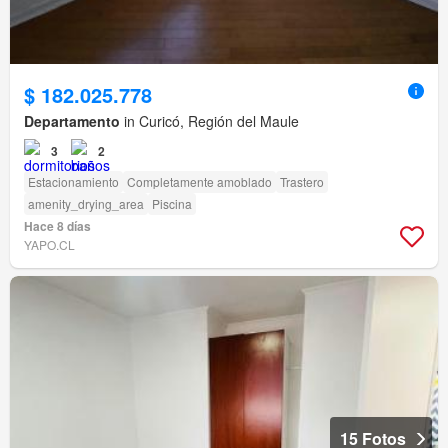
$ 182.025.778
Departamento
in Curicó, Región del Maule
3
2
Estacionamiento
Completamente amoblado
Trastero
amenity_drying_area
Piscina
Hace 8 días
YAPO.CL
15 Fotos