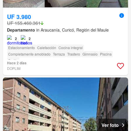
UF 3.980
UF 155.460.361
Departamento
in Araucanía, Curicó, Región del Maule
2
2
Estacionamiento
Calefacción
Cocina integral
Completamente amoblado
Terraza
Trastero
Gimnasio
Piscina
Parilla
Hace 2 días
DOPLIM
Ver foto