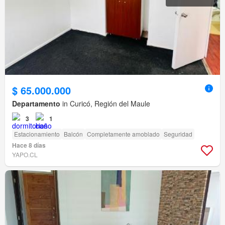
$ 65.000.000
Departamento
in Curicó, Región del Maule
3
1
Estacionamiento
Balcón
Completamente amoblado
Seguridad
Hace 8 días
YAPO.CL