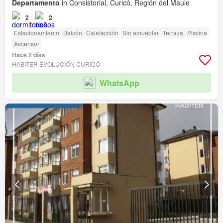
Departamento
in Consistorial, Curicó, Región del Maule
2
2
Estacionamiento
Balcón
Calefacción
Sin amueblar
Terraza
Piscina
Ascensor
Hace 2 días
HABITER EVOLUCIÓN CURICÓ
WhatsApp