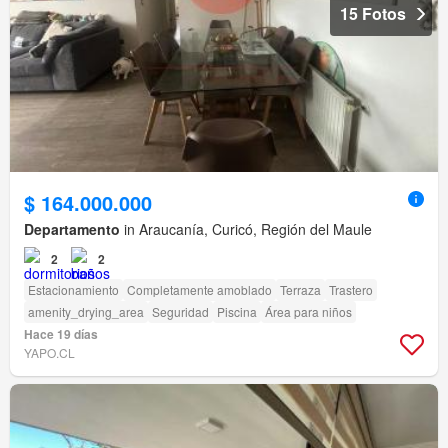
15 Fotos
$ 164.000.000
Departamento
in Araucanía, Curicó, Región del Maule
2
2
Estacionamiento
Completamente amoblado
Terraza
Trastero
amenity_drying_area
Seguridad
Piscina
Área para niños
Hace 19 días
YAPO.CL