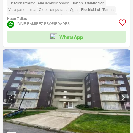
Estacionamiento
Aire acondicionado
Balcón
Calefacción
Vista panorámica
Closet empotrado
Agua
Electricidad
Terraza
Seguridad
Gimnasio
Piscina
Área para niños
Ascensor
Jardín
Hace 7 días
Conserje
Parilla
Acceso para personas con discapacidad
JAIME RAMÍREZ PROPIEDADES
WhatsApp