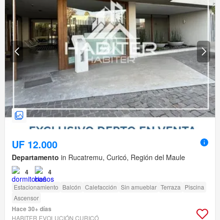
UF 12.000
Departamento
in Rucatremu, Curicó, Región del Maule
4
4
Estacionamiento
Balcón
Calefacción
Sin amueblar
Terraza
Piscina
Ascensor
Hace 30+ días
HABITER EVOLUCIÓN CURICÓ