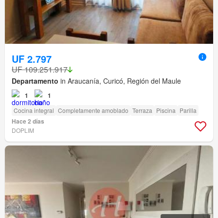
UF 2.797
UF 109.251.917
Departamento
in Araucanía, Curicó, Región del Maule
1
1
Cocina integral
Completamente amoblado
Terraza
Piscina
Parilla
Hace 2 días
DOPLIM