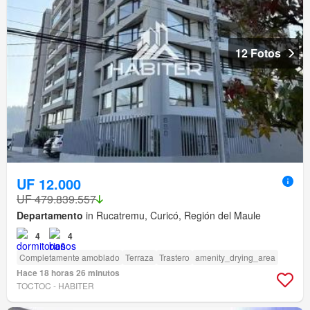
12 Fotos
UF 12.000
UF 479.839.557
Departamento
in Rucatremu, Curicó, Región del Maule
4
4
Completamente amoblado
Terraza
Trastero
amenity_drying_area
Hace 18 horas 26 minutos
TOCTOC - HABITER