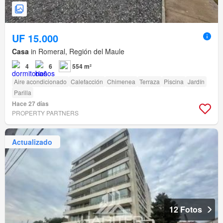
UF 15.000
Casa
in Romeral, Región del Maule
4
6
554 m²
Aire acondicionado
Calefacción
Chimenea
Terraza
Piscina
Jardín
Parilla
Hace 27 días
PROPERTY PARTNERS
Actualizado
12 Fotos