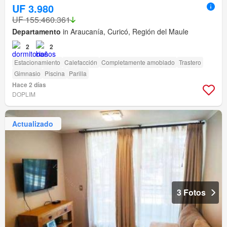
UF 3.980
UF 155.460.361
Departamento
in Araucanía, Curicó, Región del Maule
2
2
Estacionamiento
Calefacción
Completamente amoblado
Trastero
Gimnasio
Piscina
Parilla
Hace 2 días
DOPLIM
Actualizado
3 Fotos