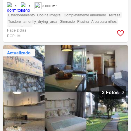
1
1
5.000 m²
Estacionamiento
Cocina integral
Completamente amoblado
Terraza
Trastero
amenity_drying_area
Gimnasio
Piscina
Área para niños
Sauna
Parilla
Hace 2 días
DOPLIM
Actualizado
3 Fotos