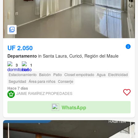
UF 2.050
Departamento
in Santa Laura, Curicó, Región del Maule
3
1
Estacionamiento
Balcón
Patio
Closet empotrado
Agua
Electricidad
Seguridad
Área para niños
Conserje
Hace 7 días
JAIME RAMÍREZ PROPIEDADES
WhatsApp