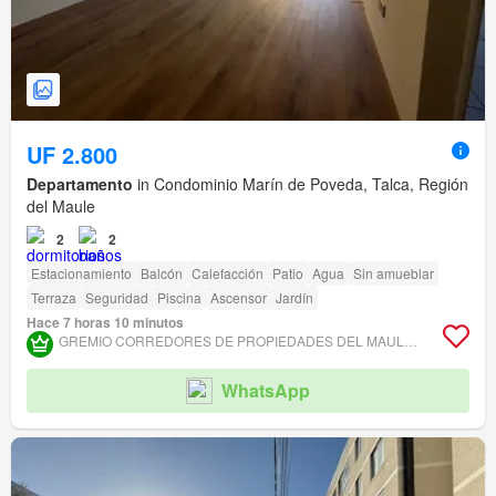
UF 2.800
Departamento
in Condominio Marín de Poveda, Talca, Región
del Maule
2
2
Estacionamiento
Balcón
Calefacción
Patio
Agua
Sin amueblar
Terraza
Seguridad
Piscina
Ascensor
Jardín
Hace 7 horas 10 minutos
GREMIO CORREDORES DE PROPIEDADES DEL MAULE ASOCIACIÓN GREMIAL
WhatsApp