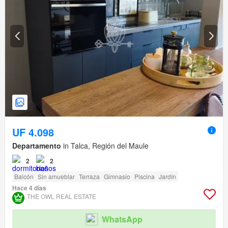
UF 4.098
Departamento
in Talca, Región del Maule
2
2
Balcón
Sin amueblar
Terraza
Gimnasio
Piscina
Jardín
Hace 4 días
THE OWL REAL ESTATE
WhatsApp