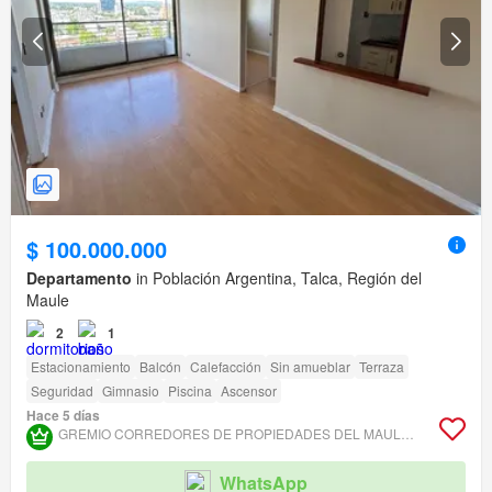
$ 100.000.000
Departamento
in Población Argentina, Talca, Región del
Maule
2
1
Estacionamiento
Balcón
Calefacción
Sin amueblar
Terraza
Seguridad
Gimnasio
Piscina
Ascensor
Hace 5 días
GREMIO CORREDORES DE PROPIEDADES DEL MAULE ASOCIACIÓN GREMIAL
WhatsApp