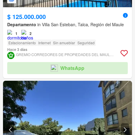
$ 125.000.000
Departamento
in Villa San Esteban, Talca, Región del Maule
1
2
Estacionamiento
Internet
Sin amueblar
Seguridad
Hace 3 días
GREMIO CORREDORES DE PROPIEDADES DEL MAULE ASOCIACIÓN GREMIAL
WhatsApp