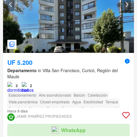
UF 5.200
Departamento
in Villa San Francisco, Curicó, Región del
Maule
3
2
Estacionamiento
Aire acondicionado
Balcón
Calefacción
Vista panorámica
Closet empotrado
Agua
Electricidad
Terraza
Seguridad
Gimnasio
Piscina
Área para niños
Ascensor
Jardín
Hace 9 días
Conserje
Parilla
Acceso para personas con discapacidad
JAIME RAMÍREZ PROPIEDADES
WhatsApp