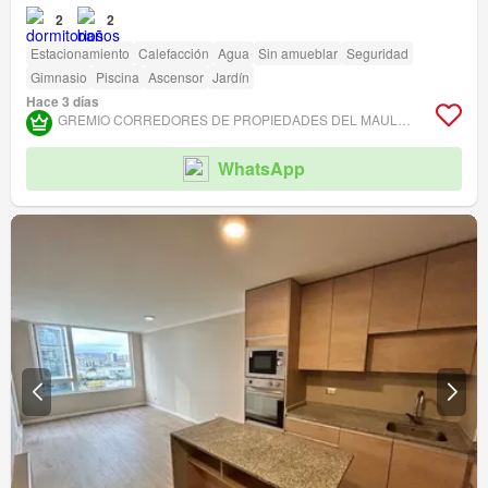
2
2
Estacionamiento
Calefacción
Agua
Sin amueblar
Seguridad
Gimnasio
Piscina
Ascensor
Jardín
Hace 3 días
GREMIO CORREDORES DE PROPIEDADES DEL MAULE ASOCIACIÓN GREMIAL
WhatsApp