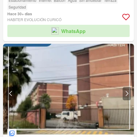
Estacionamiento
Internet
Balcón
Agua
Sin amueblar
Terraza
Seguridad
Hace 30+ días
HABITER EVOLUCIÓN CURICÓ
WhatsApp