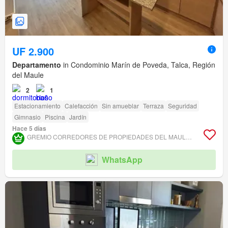
UF 2.900
Departamento
in Condominio Marín de Poveda, Talca, Región
del Maule
2
1
Estacionamiento
Calefacción
Sin amueblar
Terraza
Seguridad
Gimnasio
Piscina
Jardín
Hace 5 días
GREMIO CORREDORES DE PROPIEDADES DEL MAULE ASOCIACIÓN GREMIAL
WhatsApp