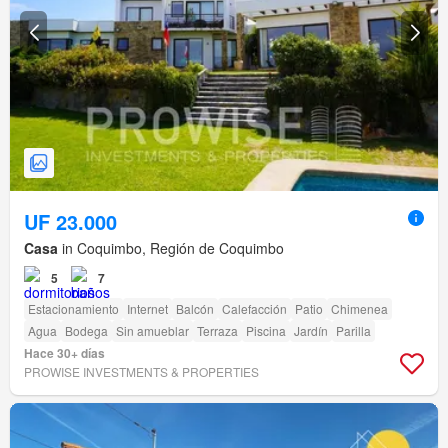
UF 23.000
Casa
in Coquimbo, Región de Coquimbo
5
7
Estacionamiento
Internet
Balcón
Calefacción
Patio
Chimenea
Agua
Bodega
Sin amueblar
Terraza
Piscina
Jardín
Parilla
Hace 30+ días
PROWISE INVESTMENTS & PROPERTIES