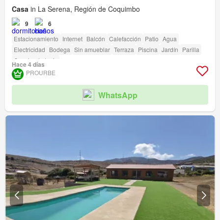
Casa
in La Serena, Región de Coquimbo
9
6
Estacionamiento
Internet
Balcón
Calefacción
Patio
Agua
Electricidad
Bodega
Sin amueblar
Terraza
Piscina
Jardín
Parilla
Cancha de tenis
Hace 4 días
PROURBE
WhatsApp