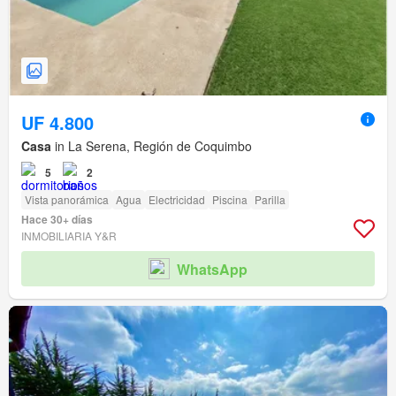
UF 4.800
Casa
in La Serena, Región de Coquimbo
5
2
Vista panorámica
Agua
Electricidad
Piscina
Parilla
Hace 30+ días
INMOBILIARIA Y&R
WhatsApp