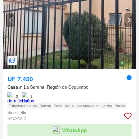
UF 7.450
Casa
in La Serena, Región de Coquimbo
3
3
Estacionamiento
Balcón
Patio
Agua
Sin amueblar
Jardín
Parilla
Hace 1 día
NEXXOS C
WhatsApp