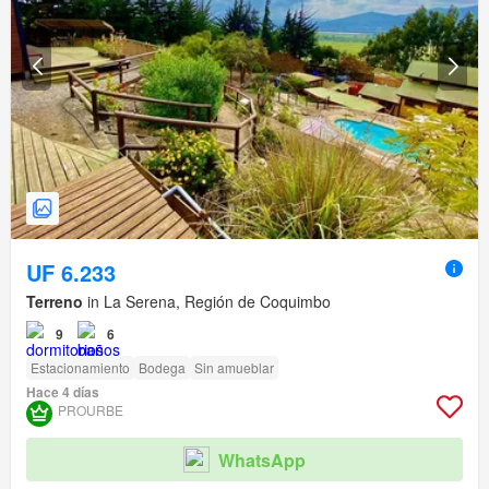
UF 6.233
Terreno
in La Serena, Región de Coquimbo
9
6
Estacionamiento
Bodega
Sin amueblar
Hace 4 días
PROURBE
WhatsApp