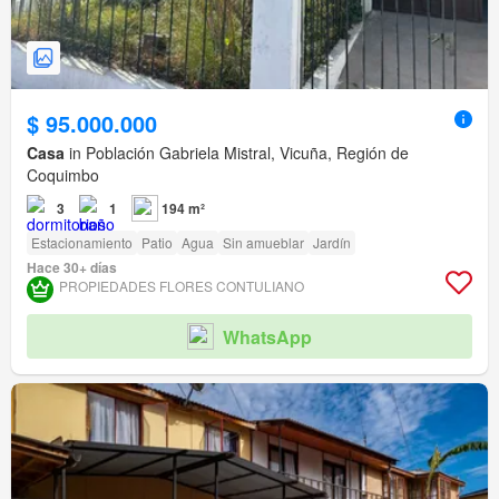
$ 95.000.000
Casa
in Población Gabriela Mistral, Vicuña, Región de
Coquimbo
3
1
194 m²
Estacionamiento
Patio
Agua
Sin amueblar
Jardín
Hace 30+ días
PROPIEDADES FLORES CONTULIANO
WhatsApp