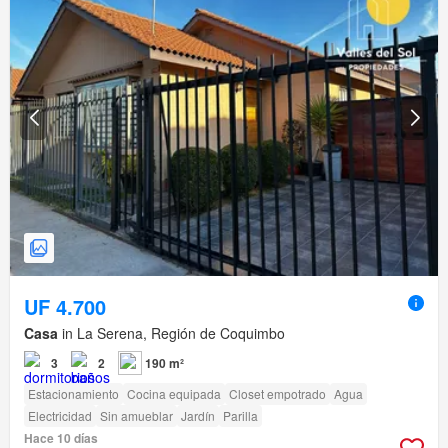
UF 4.700
Casa
in La Serena, Región de Coquimbo
3
2
190 m²
Estacionamiento
Cocina equipada
Closet empotrado
Agua
Electricidad
Sin amueblar
Jardín
Parilla
Hace 10 días