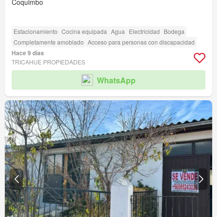
Coquimbo
Estacionamiento
Cocina equipada
Agua
Electricidad
Bodega
Completamente amoblado
Acceso para personas con discapacidad
Hace 9 días
TRICAHUE PROPIEDADES
WhatsApp