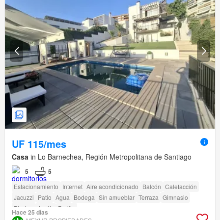
UF 115/mes
Casa
in Lo Barnechea, Región Metropolitana de Santiago
5
5
Estacionamiento
Internet
Aire acondicionado
Balcón
Calefacción
Jacuzzi
Patio
Agua
Bodega
Sin amueblar
Terraza
Gimnasio
Piscina
Jardín
Parilla
Hace 25 días