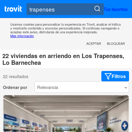
Tus favoritos
Usamos cookies para personalizar tu experiencia en Trovit, analizar el tráfico
y mostrarte contenido y anuncios personalizados. Si continúas navegando o
aceptas este aviso, disfrutarás de una experiencia mejorada.
Más información
ACEPTAR
BLOQUEAR
22 viviendas en arriendo en Los Trapenses,
Lo Barnechea
Filtros
22 resultados
Ordenar por