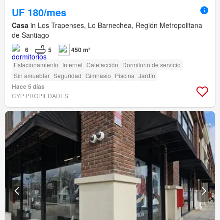
UF 180/mes
Casa
in Los Trapenses, Lo Barnechea, Región Metropolitana
de Santiago
6
5
450 m²
Estacionamiento
Internet
Calefacción
Dormitorio de servicio
Sin amueblar
Seguridad
Gimnasio
Piscina
Jardín
Hace 5 días
CYP PROPIEDADES