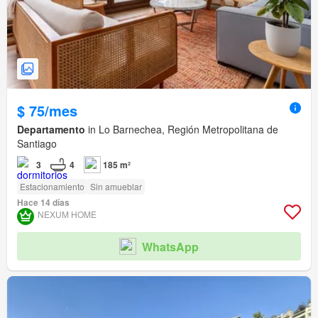
$ 75/mes
Departamento
in Lo Barnechea, Región Metropolitana de
Santiago
3
4
185 m²
Estacionamiento
Sin amueblar
Hace 14 días
NEXUM HOME
WhatsApp