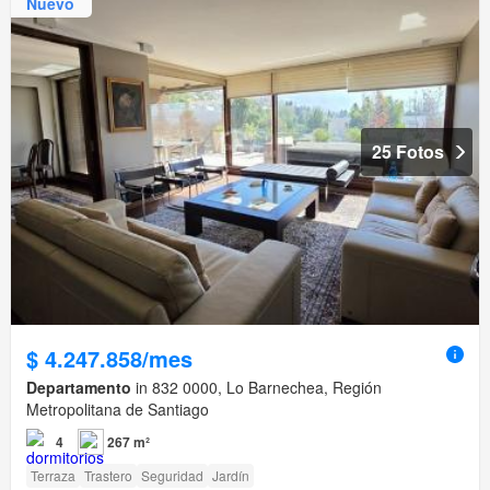
Nuevo
25 Fotos
$ 4.247.858/mes
Departamento
in 832 0000, Lo Barnechea, Región
Metropolitana de Santiago
4
267 m²
Terraza
Trastero
Seguridad
Jardín