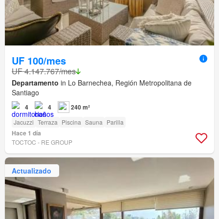
UF 100/mes
UF 4.147.767/mes
Departamento
in Lo Barnechea, Región Metropolitana de
Santiago
4
4
240 m²
Jacuzzi
Terraza
Piscina
Sauna
Parilla
Hace 1 día
TOCTOC - RE GROUP
Actualizado