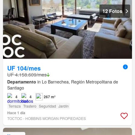
12 Fotos
UF 104/mes
UF 4.158.609/mes
Departamento
in Lo Barnechea, Región Metropolitana de
Santiago
4
4
267 m²
Terraza
Trastero
Seguridad
Jardín
Hace 1 día
TOCTOC - HOBBINS MORGAN PROPIEDADES