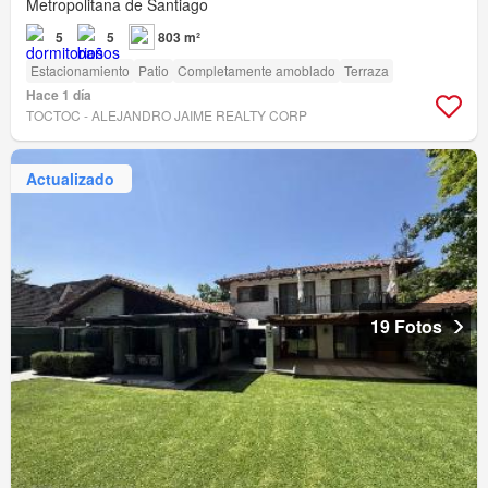
Metropolitana de Santiago
5
5
803 m²
Estacionamiento
Patio
Completamente amoblado
Terraza
Hace 1 día
TOCTOC - ALEJANDRO JAIME REALTY CORP
Actualizado
19 Fotos