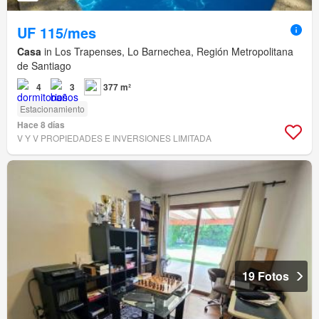
UF 115/mes
Casa
in Los Trapenses, Lo Barnechea, Región Metropolitana
de Santiago
4
3
377 m²
Estacionamiento
Hace 8 días
V Y V PROPIEDADES E INVERSIONES LIMITADA
19 Fotos