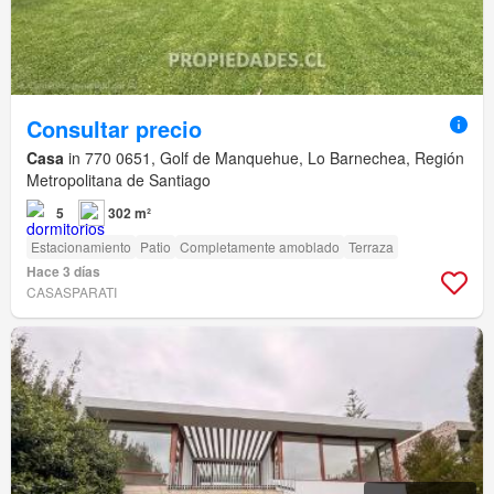
Consultar precio
Casa
in 770 0651, Golf de Manquehue, Lo Barnechea, Región
Metropolitana de Santiago
5
302 m²
Estacionamiento
Patio
Completamente amoblado
Terraza
Hace 3 días
CASASPARATI