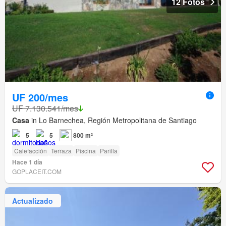
12 Fotos
UF 200/mes
UF 7.130.541/mes
Casa
in Lo Barnechea, Región Metropolitana de Santiago
5
5
800 m²
Calefacción
Terraza
Piscina
Parilla
Hace 1 día
GOPLACEIT.COM
Actualizado