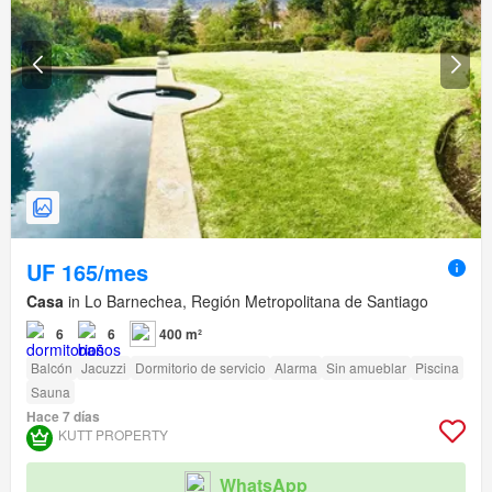
UF 165/mes
Casa
in Lo Barnechea, Región Metropolitana de Santiago
6
6
400 m²
Balcón
Jacuzzi
Dormitorio de servicio
Alarma
Sin amueblar
Piscina
Sauna
Hace 7 días
KUTT PROPERTY
WhatsApp