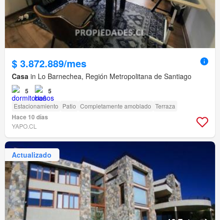
$ 3.872.889/mes
Casa
in Lo Barnechea, Región Metropolitana de Santiago
5
5
Estacionamiento
Patio
Completamente amoblado
Terraza
Hace 10 días
YAPO.CL
Actualizado