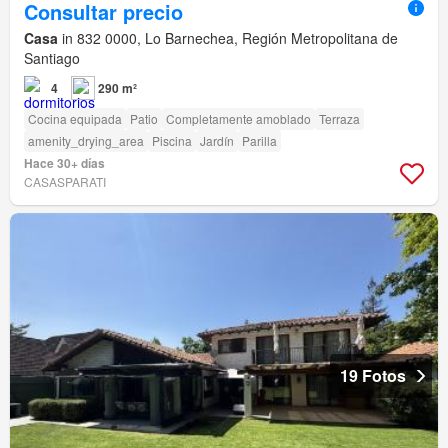
Consultar precio
Casa
in 832 0000, Lo Barnechea, Región Metropolitana de
Santiago
4
290 m²
Cocina equipada
Patio
Completamente amoblado
Terraza
amenity_drying_area
Piscina
Jardín
Parilla
Hace 30+ días
CASASPARATI
19 Fotos