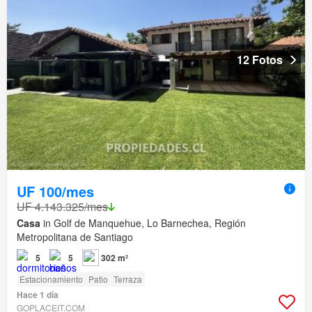
12 Fotos
UF 100/mes
UF 4.143.325/mes
Casa
in Golf de Manquehue, Lo Barnechea, Región
Metropolitana de Santiago
5
5
302 m²
Estacionamiento
Patio
Terraza
Hace 1 día
GOPLACEIT.COM