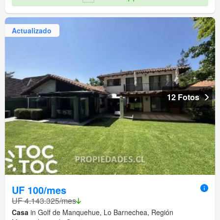
Actualizado
12 Fotos
UF 100/mes
UF 4.143.325/mes
Casa
in Golf de Manquehue, Lo Barnechea, Región