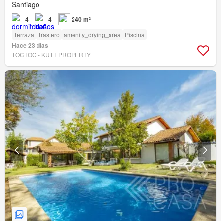
Santiago
4
4
240 m²
Terraza
Trastero
amenity_drying_area
Piscina
Hace 23 días
TOCTOC - KUTT PROPERTY