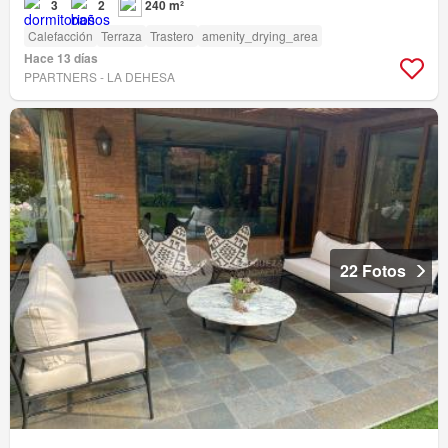
3
2
240 m²
Calefacción
Terraza
Trastero
amenity_drying_area
Hace 13 días
PPARTNERS - LA DEHESA
22 Fotos