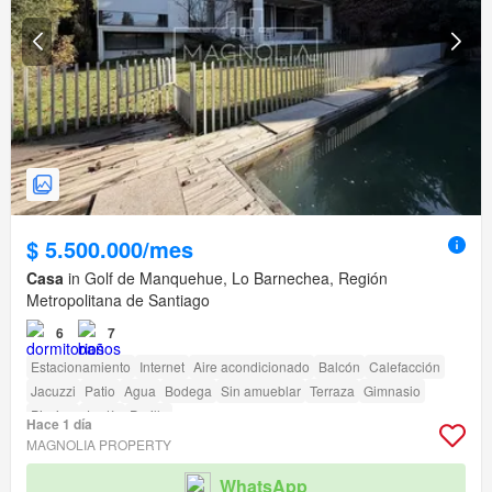
$ 5.500.000/mes
Casa
in Golf de Manquehue, Lo Barnechea, Región
Metropolitana de Santiago
6
7
Estacionamiento
Internet
Aire acondicionado
Balcón
Calefacción
Jacuzzi
Patio
Agua
Bodega
Sin amueblar
Terraza
Gimnasio
Piscina
Jardín
Parilla
Hace 1 día
MAGNOLIA PROPERTY
WhatsApp