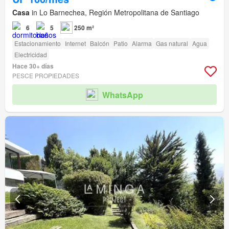
Casa
in Lo Barnechea, Región Metropolitana de Santiago
6
5
250 m²
Estacionamiento
Internet
Balcón
Patio
Alarma
Gas natural
Agua
Electricidad
Hace 30+ días
PESCE PROPIEDADES
WhatsApp