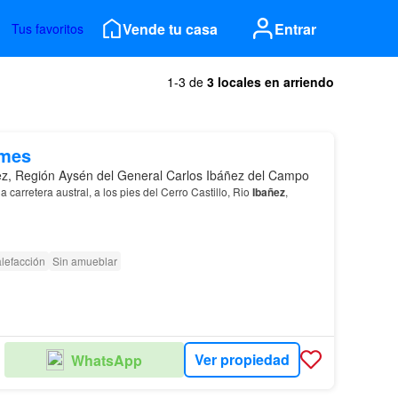
Vende tu casa
Entrar
Tus favoritos
1-3 de
3 locales en arriendo
/mes
ez, Región Aysén del General Carlos Ibáñez del Campo
 carretera austral, a los pies del Cerro Castillo, Rio
Ibañez
,
lefacción
Sin amueblar
Ver propiedad
WhatsApp