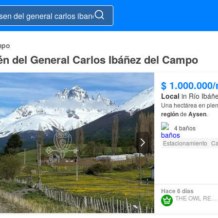
mpo
én del General Carlos Ibáñez del Campo
$ 1.000.000
Local
in Río Ibáñ
Una hectárea en plena
región
de
Aysen
.
4
baños
Estacionamiento
Ca
Hace 6 días
THE OWL REAL ESTATE