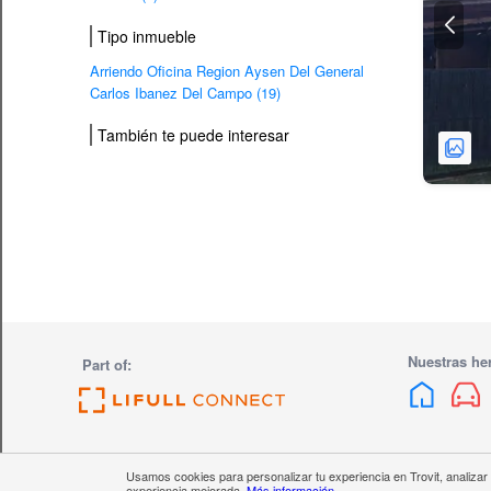
Tipo inmueble
Arriendo Oficina Region Aysen Del General
Carlos Ibanez Del Campo (19)
También te puede interesar
Nuestras he
Part of:
Usamos cookies para personalizar tu experiencia en Trovit, analizar
Quiénes somos
experiencia mejorada.
Trabaja con nosotros
Más información
Ayuda
Política de privac