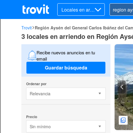
Locales en arri
endo
Trovit
Región Aysén del General Carlos Ibáñez del Ca
3 locales en arriendo en Región Ays
Recibe nuevos anuncios en tu
email
Guardar búsqueda
Ordenar por
Relevancia
Precio
Sin mínimo