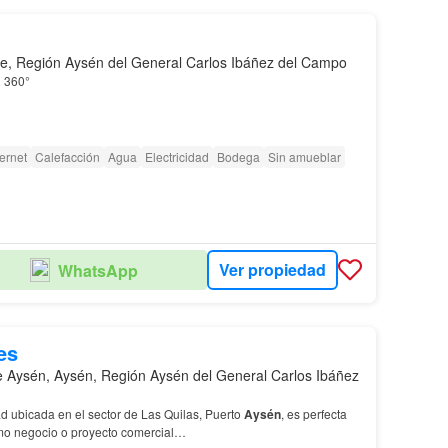
e, Región Aysén del General Carlos Ibáñez del Campo
 360°
 PÚBLICO Y PRIVADO!
ternet
Calefacción
Agua
Electricidad
Bodega
Sin amueblar
RRIENDO PARA FINES HABITACIONALES, COMECIALES E
Ver propiedad
WhatsApp
ct…
es
 Aysén, Aysén, Región Aysén del General Carlos Ibáñez
ad ubicada en el sector de Las Quilas, Puerto
Aysén
, es perfecta
ximo negocio o proyecto comercial…