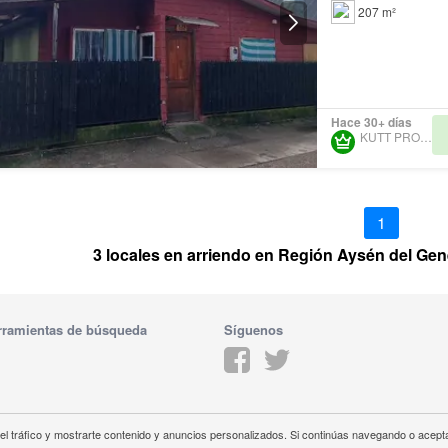
207 m²
Hace 30+ días
KUTT PROPERTY
1
3 locales en arriendo en Región Aysén del Ge
rramientas de búsqueda
Síguenos
 el tráfico y mostrarte contenido y anuncios personalizados. Si continúas navegando o acepta
idad
Política de Cookies
Aviso legal
Contáctanos