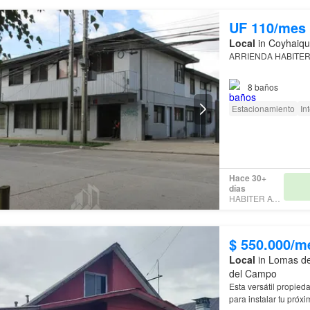
UF 110/mes
Local
in Coyhaiqu
ARRIENDA HABITER
8
baños
¡ATENCIÓN SECTOR
Estacionamiento
In
OPORTUNIDAD DE A
INMOBILIARIOS.
Hace 30+
días
HABITER AYSEN
Se ARRIENDA en se
$ 550.000/m
Local
in Lomas de
del Campo
Esta versátil propied
para instalar tu pró