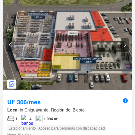
UF 306/mes
Local
in Chiguayante, Región del Biobío
1
4
1.094 m²
Estacionamiento
Acceso para personas con discapacidad
Hace 30+ días