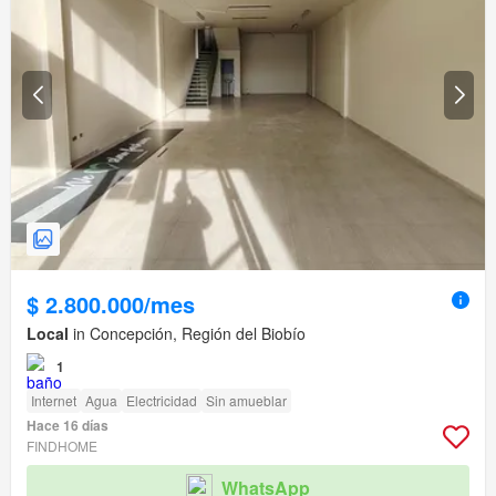
$ 2.800.000/mes
Local
in Concepción, Región del Biobío
1
Internet
Agua
Electricidad
Sin amueblar
Hace 16 días
FINDHOME
WhatsApp