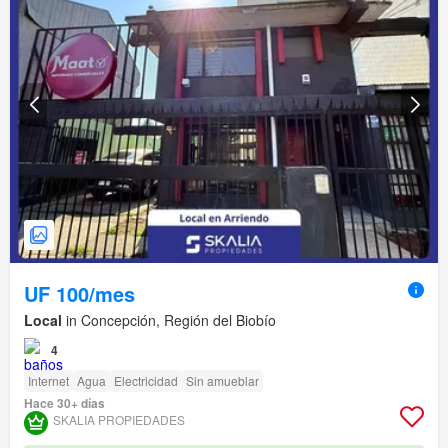
UF 100/mes
Local
in Concepción, Región del Biobío
4
Internet
Agua
Electricidad
Sin amueblar
Hace 30+ días
SKALIA PROPIEDADES