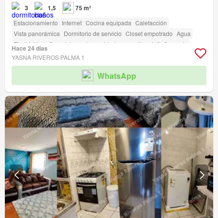
3
1,5
75 m²
Estacionamiento
Internet
Cocina equipada
Calefacción
Vista panorámica
Dormitorio de servicio
Closet empotrado
Agua
Electricidad
Completamente amoblado
amenity_wi_fi
Conserje
Hace 24 días
YASNA RIVEROS PALMA 1
WhatsApp