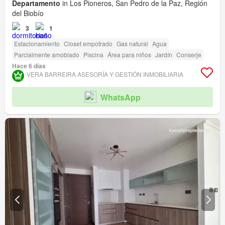
Departamento
in Los Pioneros, San Pedro de la Paz, Región
del Biobío
3
1
Estacionamiento
Closet empotrado
Gas natural
Agua
Parcialmente amoblado
Piscina
Área para niños
Jardín
Conserje
Hace 6 días
VERA BARREIRA ASESORÍA Y GESTIÓN INMOBILIARIA
WhatsApp