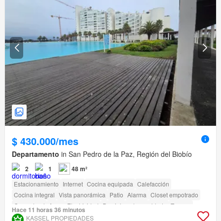
$ 430.000/mes
Departamento
in San Pedro de la Paz, Región del Biobío
2
1
48 m²
Estacionamiento
Internet
Cocina equipada
Calefacción
Cocina integral
Vista panorámica
Patio
Alarma
Closet empotrado
Gas natural
Agua
Electricidad
Parcialmente amoblado
Terraza
Hace 11 horas 36 minutos
amenity_wi_fi
Seguridad
Gimnasio
Piscina
Área para niños
KASSEL PROPIEDADES