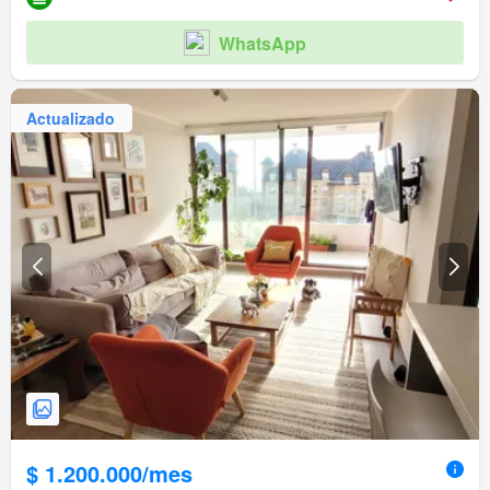
Ascensor
Sauna
Jardín
Conserje
Parilla
Caseta de vigilancia
Acceso para personas con discapacidad
Cancha de tenis
WhatsApp
Actualizado
$ 1.200.000/mes