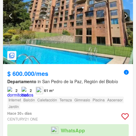
$ 600.000/mes
Departamento
in San Pedro de la Paz, Región del Biobío
2
2
61 m²
Internet
Balcón
Calefacción
Terraza
Gimnasio
Piscina
Ascensor
Jardín
Hace 30+ días
CENTURY21 ONE
WhatsApp