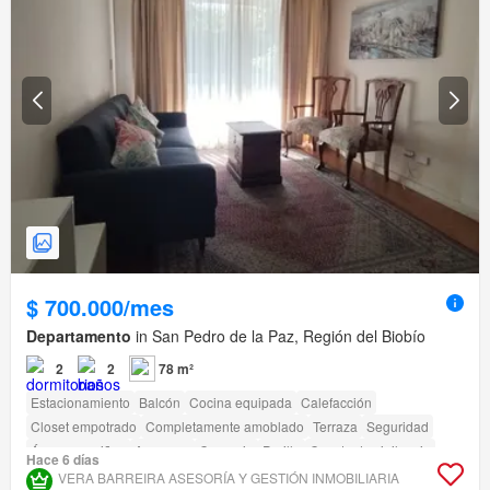
$ 700.000/mes
Departamento
in San Pedro de la Paz, Región del Biobío
2
2
78 m²
Estacionamiento
Balcón
Cocina equipada
Calefacción
Closet empotrado
Completamente amoblado
Terraza
Seguridad
Área para niños
Ascensor
Conserje
Parilla
Caseta de vigilancia
Hace 6 días
VERA BARREIRA ASESORÍA Y GESTIÓN INMOBILIARIA