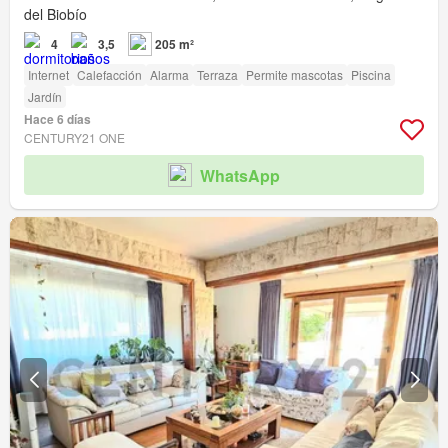
del Biobío
4
3,5
205 m²
Internet
Calefacción
Alarma
Terraza
Permite mascotas
Piscina
Jardín
Hace 6 días
CENTURY21 ONE
WhatsApp