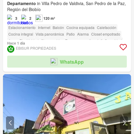
Departamento
in Villa Pedro de Valdivia, San Pedro de la Paz,
Región del Biobío
3
2
120 m²
Estacionamiento
Internet
Balcón
Cocina equipada
Calefacción
Cocina integral
Vista panorámica
Patio
Alarma
Closet empotrado
Agua
Electricidad
Sin amueblar
Terraza
amenity_wi_fi
Seguridad
Hace 1 día
Gimnasio
Piscina
Área para niños
Ascensor
Jardín
Conserje
EBISUR PROPIEDADES
Parilla
Caseta de vigilancia
Acceso para personas con discapacidad
WhatsApp