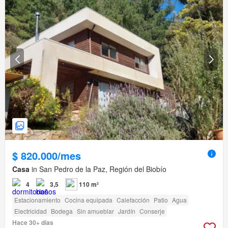
$ 820.000/mes
Casa
in San Pedro de la Paz, Región del Biobío
4
3,5
110 m²
Estacionamiento
Cocina equipada
Calefacción
Patio
Agua
Electricidad
Bodega
Sin amueblar
Jardín
Conserje
Hace 30+ días