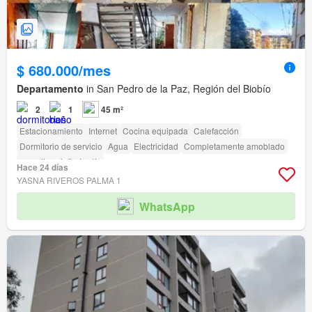
$ 680.000/mes
Departamento
in San Pedro de la Paz, Región del Biobío
2
1
45 m²
Estacionamiento
Internet
Cocina equipada
Calefacción
Dormitorio de servicio
Agua
Electricidad
Completamente amoblado
amenity_wi_fi
Jardín
Hace 24 días
YASNA RIVEROS PALMA 1
WhatsApp