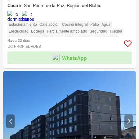
Casa
in San Pedro de la Paz, Región del Biobío
3
2
Estacionamiento
Calefacción
Cocina integral
Patio
Agua
Electricidad
Bodega
Parcialmente amoblado
Seguridad
Piscina
Área para niños
Jardín
Conserje
Parilla
Caseta de vigilancia
Hace 23 días
DC PROPIEDADES
WhatsApp