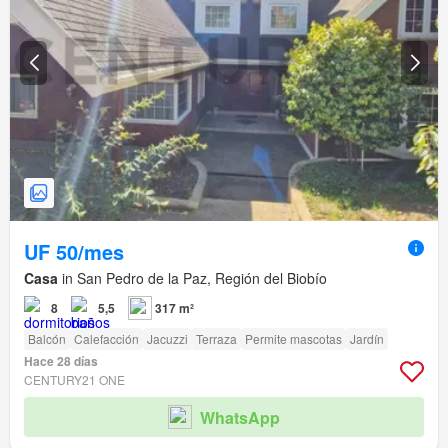
UF 50/mes
Casa
in San Pedro de la Paz, Región del Biobío
8
5,5
317 m²
Balcón
Calefacción
Jacuzzi
Terraza
Permite mascotas
Jardín
Hace 28 días
CENTURY21 ONE
WhatsApp