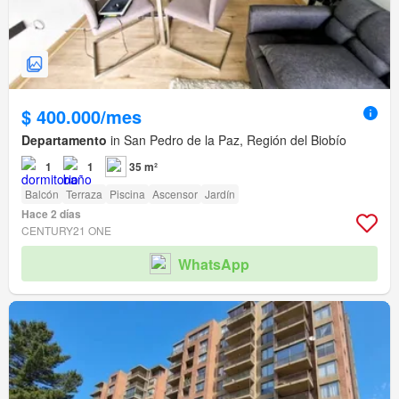
$ 400.000/mes
Departamento
in San Pedro de la Paz, Región del Biobío
1
1
35 m²
Balcón
Terraza
Piscina
Ascensor
Jardín
Hace 2 días
CENTURY21 ONE
WhatsApp