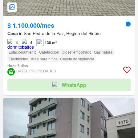
$ 1.100.000/mes
Casa
in San Pedro de la Paz, Región del Biobío
4
4
130 m²
Estacionamiento
Calefacción
Closet empotrado
Gas natural
Electricidad
Área para niños
Caseta de vigilancia
Hace 6 días
CAVEL PROPIEDADES
WhatsApp