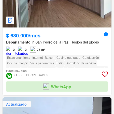
$ 680.000/mes
Departamento
in San Pedro de la Paz, Región del Biobío
2
2
75 m²
Estacionamiento
Internet
Balcón
Cocina equipada
Calefacción
Cocina integral
Vista panorámica
Patio
Dormitorio de servicio
Alarma
Closet empotrado
Agua
Electricidad
Parcialmente amoblado
Hace 30+ días
Terraza
amenity_wi_fi
Seguridad
Gimnasio
Piscina
Área para niños
KASSEL PROPIEDADES
Ascensor
Jardín
Conserje
Parilla
Caseta de vigilancia
Acceso para personas con discapacidad
WhatsApp
Actualizado