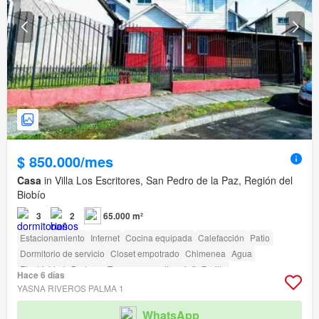
$ 850.000/mes
Casa
in Villa Los Escritores, San Pedro de la Paz, Región del
Biobío
3
2
65.000 m²
Estacionamiento
Internet
Cocina equipada
Calefacción
Patio
Dormitorio de servicio
Closet empotrado
Chimenea
Agua
Electricidad
Bodega
Terraza
amenity_wi_fi
Parilla
Hace 6 días
YASNA RIVEROS PALMA 1
WhatsApp