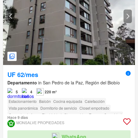
UF 62/mes
Departamento
in San Pedro de la Paz, Región del Biobío
5
4
220 m²
Estacionamiento
Balcón
Cocina equipada
Calefacción
Vista panorámica
Dormitorio de servicio
Closet empotrado
Gas natural
Agua
Electricidad
Sin amueblar
Terraza
Seguridad
Hace 9 días
Gimnasio
Piscina
Ascensor
Conserje
Parilla
Caseta de vigilancia
MONSALVE PROPIEDADES
Acceso para personas con discapacidad
WhatsApp