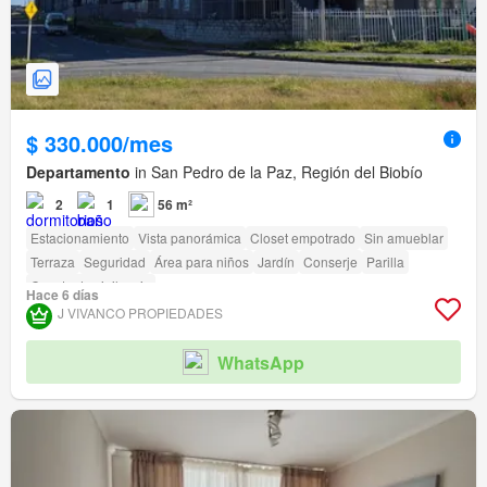
$ 330.000/mes
Departamento
in San Pedro de la Paz, Región del Biobío
2
1
56 m²
Estacionamiento
Vista panorámica
Closet empotrado
Sin amueblar
Terraza
Seguridad
Área para niños
Jardín
Conserje
Parilla
Caseta de vigilancia
Hace 6 días
J VIVANCO PROPIEDADES
WhatsApp