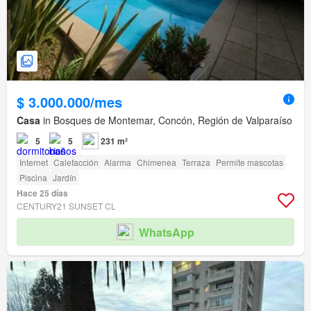
$ 3.000.000/mes
Casa
in Bosques de Montemar, Concón, Región de Valparaíso
5
5
231 m²
Internet
Calefacción
Alarma
Chimenea
Terraza
Permite mascotas
Piscina
Jardín
Hace 25 días
CENTURY21 SUNSET CL
WhatsApp