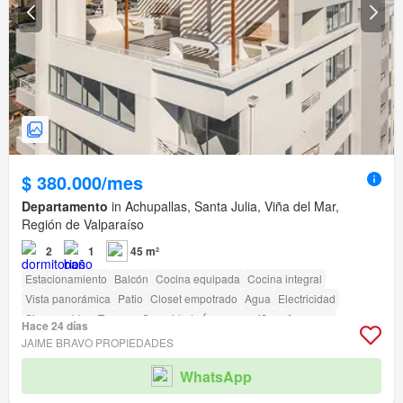
$ 380.000/mes
Departamento
in Achupallas, Santa Julia, Viña del Mar,
Región de Valparaíso
2
1
45 m²
Estacionamiento
Balcón
Cocina equipada
Cocina integral
Vista panorámica
Patio
Closet empotrado
Agua
Electricidad
Sin amueblar
Terraza
Seguridad
Área para niños
Ascensor
Hace 24 días
Conserje
Parilla
Acceso para personas con discapacidad
JAIME BRAVO PROPIEDADES
WhatsApp