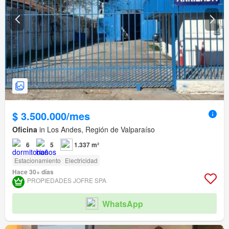
$ 3.500.000/mes
Oficina
in Los Andes, Región de Valparaíso
6
5
1.337 m²
Estacionamiento
Electricidad
Hace 30+ días
PROPIEDADES JOFRE SPA
WhatsApp