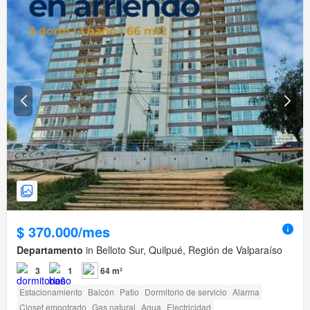
$ 370.000/mes
Departamento
in Belloto Sur, Quilpué, Región de Valparaíso
3
1
64 m²
Estacionamiento
Balcón
Patio
Dormitorio de servicio
Alarma
Closet empotrado
Gas natural
Agua
Electricidad