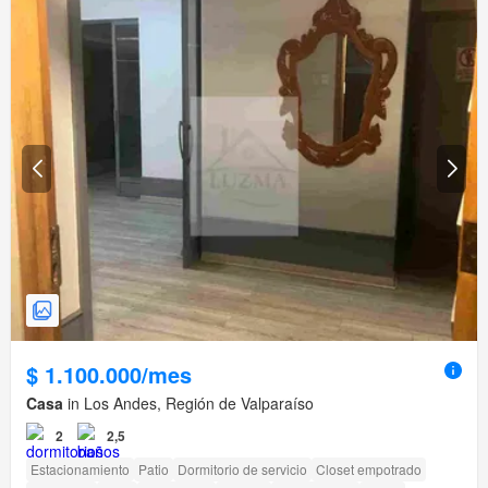
$ 1.100.000/mes
Casa
in Los Andes, Región de Valparaíso
2
2,5
Estacionamiento
Patio
Dormitorio de servicio
Closet empotrado