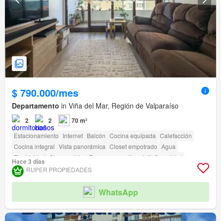
$ 790.000/mes
Departamento
in Viña del Mar, Región de Valparaíso
2
2
70 m²
Estacionamiento
Internet
Balcón
Cocina equipada
Calefacción
Cocina integral
Vista panorámica
Closet empotrado
Agua
Electricidad
Sin amueblar
Terraza
amenity_wi_fi
Seguridad
Hace 3 días
Gimnasio
Piscina
Ascensor
Conserje
Parilla
RUPER PROPIEDADES
Acceso para personas con discapacidad
WhatsApp