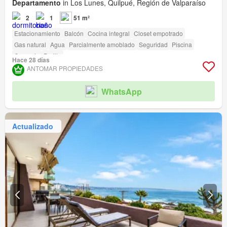
Departamento
in Los Lunes, Quilpué, Región de Valparaíso
2
1
51 m²
Estacionamiento
Balcón
Cocina integral
Closet empotrado
Gas natural
Agua
Parcialmente amoblado
Seguridad
Piscina
Conserje
Parilla
Hace 28 días
ANTOMAR PROPIEDADES
WhatsApp
Actualizado