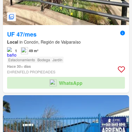
UF 47/mes
Local
in Concón, Región de Valparaíso
1
49 m²
Estacionamiento
Bodega
Jardín
Hace 30+ días
EHRENFELD PROPIEDADES
WhatsApp