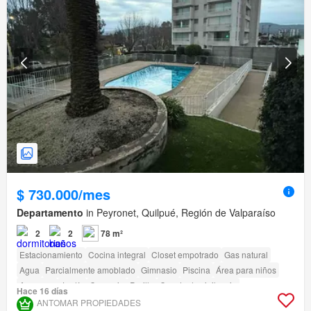
$ 730.000/mes
Departamento
in Peyronet, Quilpué, Región de Valparaíso
2
2
78 m²
Estacionamiento
Cocina integral
Closet empotrado
Gas natural
Agua
Parcialmente amoblado
Gimnasio
Piscina
Área para niños
Ascensor
Jardín
Conserje
Parilla
Caseta de vigilancia
Hace 16 días
ANTOMAR PROPIEDADES