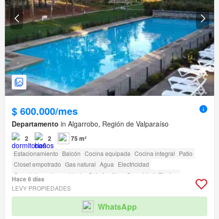
$ 600.000/mes
Departamento
in Algarrobo, Región de Valparaíso
2
2
75 m²
Estacionamiento
Balcón
Cocina equipada
Cocina integral
Patio
Closet empotrado
Gas natural
Agua
Electricidad
Completamente amoblado
Solo familias
Seguridad
Piscina
Hace 6 días
Área para niños
Jardín
Conserje
Parilla
Caseta de vigilancia
LEVY PROPIEDADES
WhatsApp