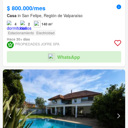
$ 800.000/mes
Casa
in San Felipe, Región de Valparaíso
4
2
140 m²
Estacionamiento
Electricidad
Hace 30+ días
PROPIEDADES JOFRE SPA
WhatsApp