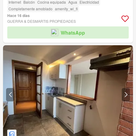
Internet
Balcón
Cocina equipada
Agua
Electricidad
Completamente amoblado
amenity_wi_fi
Hace 16 días
GUERRA & DESMARTIS PROPIEDADES
WhatsApp