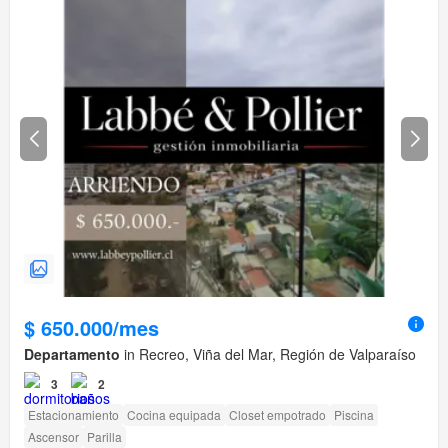
$ 650.000/mes
Departamento
in Recreo, Viña del Mar, Región de Valparaíso
3
2
Estacionamiento
Cocina equipada
Closet empotrado
Piscina
Ascensor
Parilla