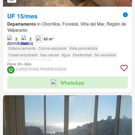
UF 15/mes
Departamento
in Chorrillos, Forestal, Viña del Mar, Región de
Valparaíso
2
2
85 m²
Estacionamiento
Cocina equipada
Vista panorámica
Closet empotrado
Gas natural
Agua
Electricidad
Sin amueblar
Terraza
Ascensor
Jardín
Hace 30+ días
LOPEZ RIVAS PROPIEDADES
WhatsApp