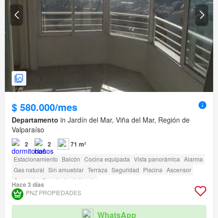
$ 580.000/mes
Departamento
in Jardín del Mar, Viña del Mar, Región de
Valparaíso
2
2
71 m²
Estacionamiento
Balcón
Cocina equipada
Vista panorámica
Alarma
Gas natural
Sin amueblar
Terraza
Seguridad
Piscina
Ascensor
Conserje
Caseta de vigilancia
Hace 3 días
Acceso para personas con discapacidad
PNZ PROPIEDADES
WhatsApp