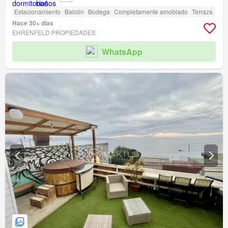
Estacionamiento
Balcón
Bodega
Completamente amoblado
Terraza
Hace 30+ días
EHRENFELD PROPIEDADES
WhatsApp