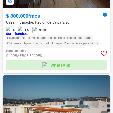
$ 800.000/mes
Casa
in Limache, Región de Valparaíso
4
1,5
95 m²
Estacionamiento
Vista panorámica
Patio
Closet empotrado
Chimenea
Agua
Electricidad
Bodega
Piscina
Área para niños
Jardín
Parilla
Acceso para personas con discapacidad
Hace 30+ días
CUADRA PROPIEDADES
WhatsApp