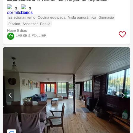
3
3
Estacionamiento
Cocina equipada
Vista panorámica
Gimnasio
Piscina
Ascensor
Parilla
Hace 5 días
LABBE & POLLIER