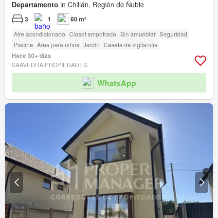
Departamento
in Chillán, Región de Ñuble
3
1
60 m²
Aire acondicionado
Closet empotrado
Sin amueblar
Seguridad
Piscina
Área para niños
Jardín
Caseta de vigilancia
Hace 30+ días
SAAVEDRA PROPIEDADES
WhatsApp