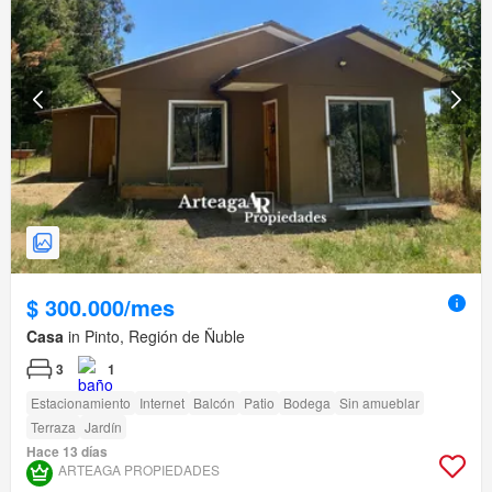
$ 300.000/mes
Casa
in Pinto, Región de Ñuble
3
1
Estacionamiento
Internet
Balcón
Patio
Bodega
Sin amueblar
Terraza
Jardín
Hace 13 días
ARTEAGA PROPIEDADES