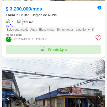
$ 3.200.000/mes
Local
in Chillán, Región de Ñuble
1
279 m²
Estacionamiento
Agua
Electricidad
Sin amueblar
amenity_wi_fi
Hace 5 días
CM PROPERTY LIMITADA
WhatsApp