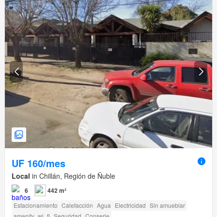
UF 160/mes
Local
in Chillán, Región de Ñuble
6
442 m²
Estacionamiento
Calefacción
Agua
Electricidad
Sin amueblar
amenity_wi_fi
Seguridad
Conserje