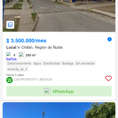
$ 3.500.000/mes
Local
in Chillán, Región de Ñuble
4
260 m²
Estacionamiento
Agua
Electricidad
Bodega
Sin amueblar
amenity_wi_fi
Hace 5 días
CM PROPERTY LIMITADA
WhatsApp