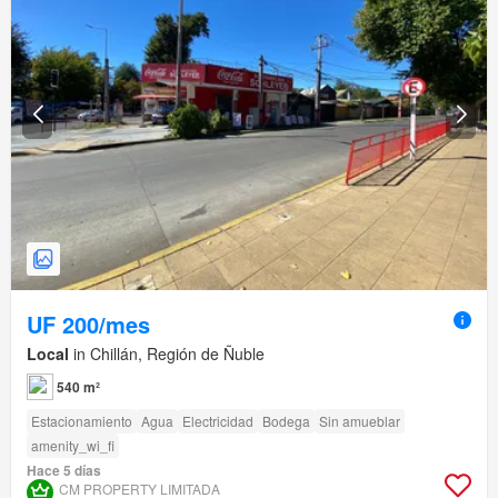
UF 200/mes
Local
in Chillán, Región de Ñuble
540 m²
Estacionamiento
Agua
Electricidad
Bodega
Sin amueblar
amenity_wi_fi
Hace 5 días
CM PROPERTY LIMITADA