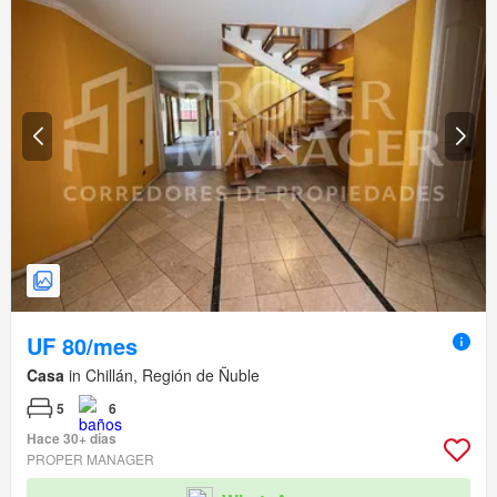
UF 80/mes
Casa
in Chillán, Región de Ñuble
5
6
Hace 30+ días
PROPER MANAGER