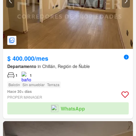
$ 400.000/mes
Departamento
in Chillán, Región de Ñuble
1
1
Balcón
Sin amueblar
Terraza
Hace 30+ días
PROPER MANAGER
WhatsApp