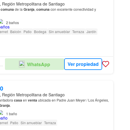
, Región Metropolitana de Santiago
a
comuna
de la
Granja
,
comuna
con excelente conectividad y
2
baños
ternet
Balcón
Patio
Bodega
Sin amueblar
Terraza
Jardín
Ver propiedad
WhatsApp
OLARE PROPIEDADES
00
, Región Metropolitana de Santiago
cantadora
casa
en
venta
ubicada en Padre Juan Meyer / Los Ángeles,
Granja
.
1
baño
ternet
Patio
Sin amueblar
Terraza