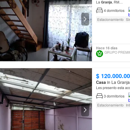
La
Granja
, RM…
4
dormitorios
Estacionamiento
Si
Hace 16 días
$ 120.000.0
Casa
in La Granja
Les presento esta a
3
dormitorios
Estacionamiento
In