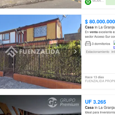
MOVAHOME
$ 80.000.000
Casa
in La Granja
En
venta
excelente
c
sector Acceso Sur con
3
dormitorios
Estacionamiento
In
Hace 13 días
UF 3.265
Casa
in La Granja
Ideal para Inversioni