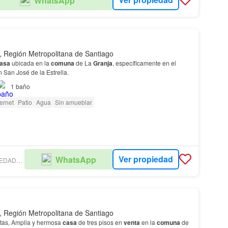
WhatsApp
, Región Metropolitana de Santiago
asa
ubicada en la
comuna
de La
Granja
, específicamente en el
 San José de la Estrella.
1
baño
ternet
Patio
Agua
Sin amueblar
Ver propiedad
WhatsApp
FUENZALIDA PROPIEDADES - SAN MIGUEL
, Región Metropolitana de Santiago
stas, Amplia y hermosa
casa
de tres pisos en
venta
en la
comuna
de