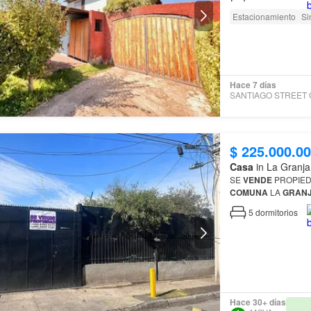
Estacionamiento
Si
Hace 7 días
$ 225.000.0
Casa
in La Granja
SE
VENDE
PROPIEDA
COMUNA
LA
GRAN
5
dormitorios
Hace 30+ días