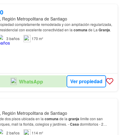
00
, Región Metropolitana de Santiago
opiedad completamente remodelada y con ampliación regularizada,
residencial con excelente conectividad en la
comuna
de La
Granja
.
3
baños
170 m²
Ver propiedad
WhatsApp
, Región Metropolitana de Santiago
de dos pisos ubicada en la
comuna
de la
granja
limite con san
ques, mall la florida, colegios y jardines. -
Casa
dormitorios - 2
comedor amplio - Cocina independiente…
2
baños
114 m²