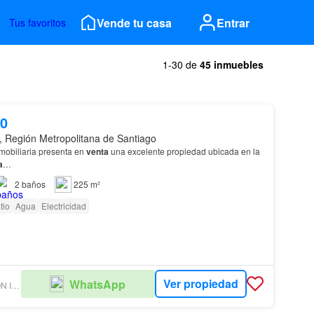
Vende tu casa
Entrar
Tus favoritos
1-30 de
45 inmuebles
00
, Región Metropolitana de Santiago
mobiliaria presenta en
venta
una excelente propiedad ubicada en la
a
…
2
baños
225 m²
tio
Agua
Electricidad
Ver propiedad
WhatsApp
GESINPROP GESTIÓN INMOBILIARIA