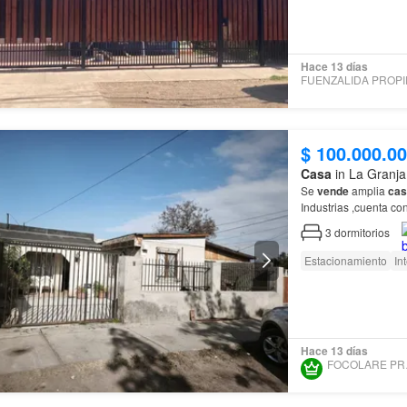
Hace 13 días
$ 100.000.0
Casa
in La Granja
Se
vende
amplia
cas
Industrias ,cuenta co
3
dormitorios
Estacionamiento
In
Hace 13 días
FOC