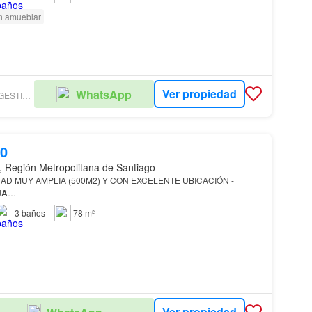
n amueblar
Ver propiedad
WhatsApp
SANTIAGO STREET GESTIÓN INMOBILIARIA
00
, Región Metropolitana de Santiago
D MUY AMPLIA (500M2) Y CON EXCELENTE UBICACIÓN -
JA
…
3
baños
78 m²
Ver propiedad