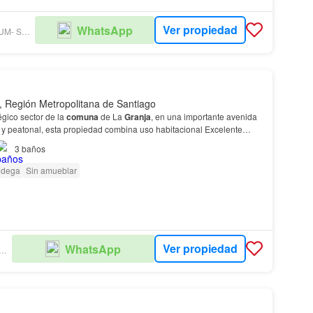
Ver propiedad
WhatsApp
GRUPO PREMIUM- SUC. PROVIDENCIA
, Región Metropolitana de Santiago
gico sector de la
comuna
de La
Granja
, en una importante avenida
ar y peatonal, esta propiedad combina uso habitacional Excelente
plazada en un sector altamente consoli…
3
baños
dega
Sin amueblar
Ver propiedad
WhatsApp
OLARE PROPIEDADES