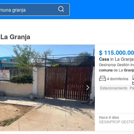
 La Granja
$ 115.000.0
Casa
in La Granja
Gesinprop Gestión In
comuna
de La
Granj
4
dormitorios
Estacionamiento
Pa
Hace 8 días