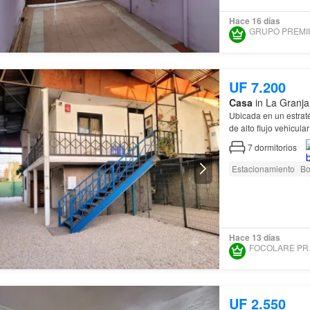
Hace 16 días
UF 7.200
Casa
in La Granja
Ubicada en un estraté
de alto flujo vehicul
Ubicación Em
7
dormitorios
Estacionamiento
Bo
Hace 13 días
FOC
UF 2.550