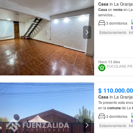
Casa
in La Granja
Casa
en
venta
en L
servicios…
3
dormitorios
Estacionamiento
In
Hace 13 días
FOC
$ 110.000.0
Casa
in La Granja
Te presento esta en
en la
comuna
de La
3
dormitorios
Estacionamiento
In