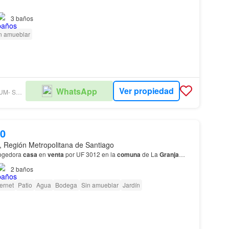
3
baños
n amueblar
Ver propiedad
WhatsApp
GRUPO PREMIUM- SUC. PROVIDENCIA
00
, Región Metropolitana de Santiago
cogedora
casa
en
venta
por UF 3012 en la
comuna
de La
Granja
…
2
baños
ternet
Patio
Agua
Bodega
Sin amueblar
Jardín