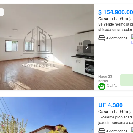
$ 154.900.0
Casa
in La Granja
Se
vende
hermosa pr
ubicada en un sector 
4
dormitorios
Hace 23
horas
CLIPERTY
UF 4.380
Casa
in La Granja
Excelente propiedad 
joaquin, cercana a par
baños - Living 
4
dormitorios