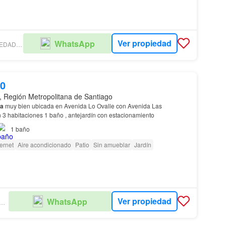
Ver propiedad
WhatsApp
FUENZALIDA PROPIEDADES - LA FLORIDA
00
, Región Metropolitana de Santiago
a
muy bien ubicada en Avenida Lo Ovalle con Avenida Las
n 3 habitaciones 1 baño , antejardín con estacionamiento
1
baño
ternet
Aire acondicionado
Patio
Sin amueblar
Jardín
Ver propiedad
WhatsApp
OLARE PROPIEDADES