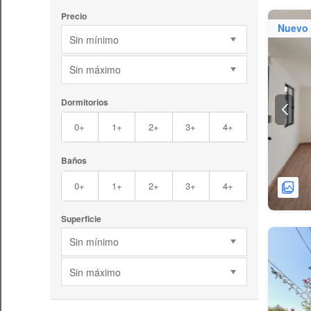
Precio
Nuevo
Sin mínimo
Sin máximo
Dormitorios
0+
1+
2+
3+
4+
Baños
0+
1+
2+
3+
4+
Superficie
Sin mínimo
Sin máximo