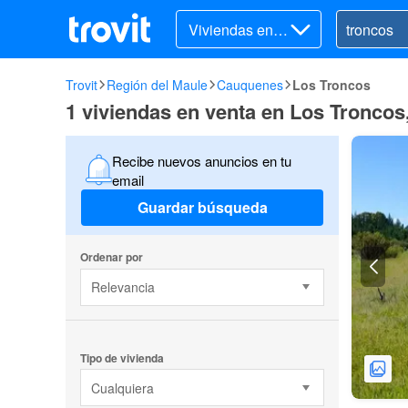
Viviendas en v
enta
Trovit
Región del Maule
Cauquenes
Los Troncos
1 viviendas en venta en Los Tronco
Recibe nuevos anuncios en tu
email
Guardar búsqueda
Ordenar por
Relevancia
Tipo de vivienda
Cualquiera