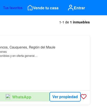
Vende tu casa
Entrar
Tus favoritos
1-1 de
1 inmuebles
oncos, Cauquenes, Región del Maule
uenes
onibles y en oferta general
15 millones
8.990.000 al contado
crédito directo
Ver propiedad
WhatsApp