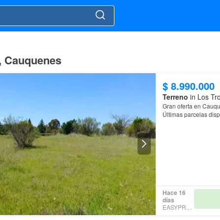
s, Cauquenes
$ 8.990.000
Terreno
in Los Tr
Gran oferta en Cauq
Últimas parcelas disp
Antes: desde $11 a $
Ahora cada una en $
Consulta opciones de 
Hace 16
días
EASYPROP