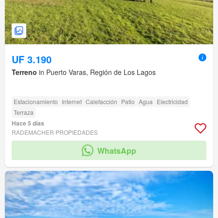
UF 3.190
Terreno
in Puerto Varas, Región de Los Lagos
Estacionamiento
Internet
Calefacción
Patio
Agua
Electricidad
Terraza
Hace 5 días
RADEMACHER PROPIEDADES
WhatsApp