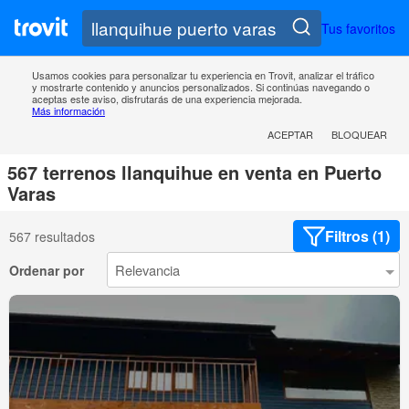
Tus favoritos
Usamos cookies para personalizar tu experiencia en Trovit, analizar el tráfico
y mostrarte contenido y anuncios personalizados. Si continúas navegando o
aceptas este aviso, disfrutarás de una experiencia mejorada.
Más información
ACEPTAR
BLOQUEAR
567 terrenos llanquihue en venta en Puerto
Varas
Filtros (1)
567 resultados
Ordenar por