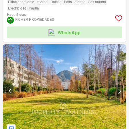
Estacionamiento
Internet
Balcón
Patio
Alarma
Gas natural
Electricidad
Parilla
Hace 2 días
FICHER PROPIEDADES
WhatsApp