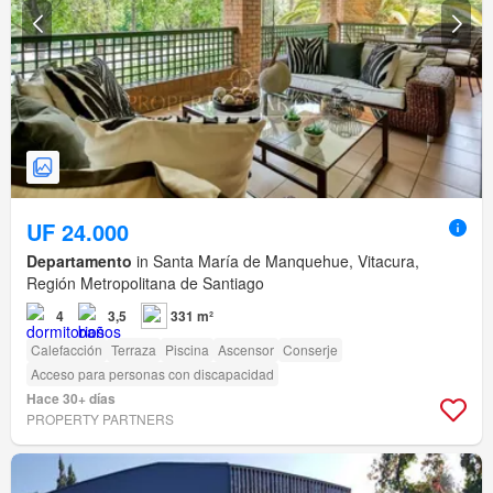
UF 24.000
Departamento
in Santa María de Manquehue, Vitacura,
Región Metropolitana de Santiago
4
3,5
331 m²
Calefacción
Terraza
Piscina
Ascensor
Conserje
Acceso para personas con discapacidad
Hace 30+ días
PROPERTY PARTNERS