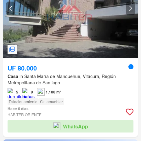
UF 80.000
Casa
in Santa María de Manquehue, Vitacura, Región
Metropolitana de Santiago
5
9
1.100 m²
Estacionamiento
Sin amueblar
Hace 6 días
HABITER ORIENTE
WhatsApp