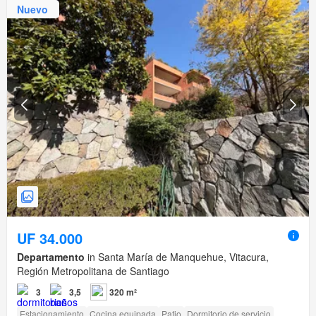
Nuevo
UF 34.000
Departamento
in Santa María de Manquehue, Vitacura,
Región Metropolitana de Santiago
3
3,5
320 m²
Estacionamiento
Cocina equipada
Patio
Dormitorio de servicio