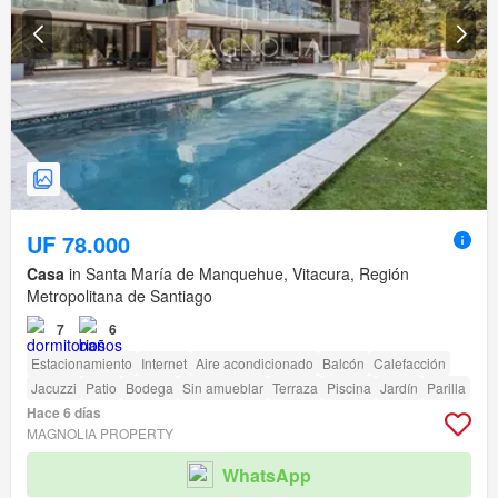
UF 78.000
Casa
in Santa María de Manquehue, Vitacura, Región
Metropolitana de Santiago
7
6
Estacionamiento
Internet
Aire acondicionado
Balcón
Calefacción
Jacuzzi
Patio
Bodega
Sin amueblar
Terraza
Piscina
Jardín
Parilla
Hace 6 días
MAGNOLIA PROPERTY
WhatsApp