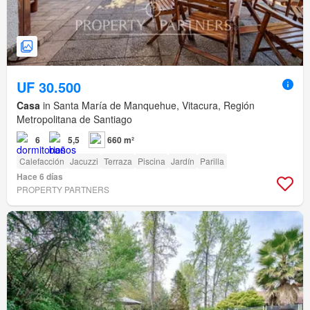
UF 30.500
Casa
in Santa María de Manquehue, Vitacura, Región
Metropolitana de Santiago
6
5,5
660 m²
Calefacción
Jacuzzi
Terraza
Piscina
Jardín
Parilla
Hace 6 días
PROPERTY PARTNERS