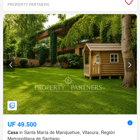
PROPERTY PARTNERS
UF 49.500
Casa
in Santa María de Manquehue, Vitacura, Región
Metropolitana de Santiago