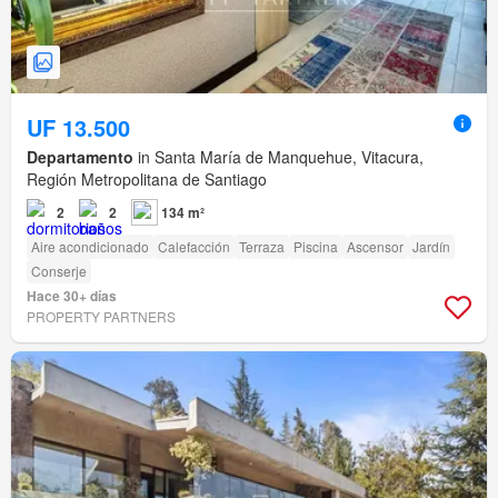
UF 13.500
Departamento
in Santa María de Manquehue, Vitacura,
Región Metropolitana de Santiago
2
2
134 m²
Aire acondicionado
Calefacción
Terraza
Piscina
Ascensor
Jardín
Conserje
Hace 30+ días
PROPERTY PARTNERS