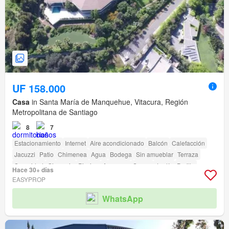
UF 158.000
Casa
in Santa María de Manquehue, Vitacura, Región
Metropolitana de Santiago
8
7
Estacionamiento
Internet
Aire acondicionado
Balcón
Calefacción
Jacuzzi
Patio
Chimenea
Agua
Bodega
Sin amueblar
Terraza
Seguridad
Gimnasio
Piscina
Ascensor
Sauna
Jardín
Parilla
Hace 30+ días
EASYPROP
WhatsApp