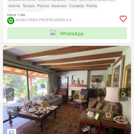
Alarma
Terraza
Piscina
Ascensor
Conserje
Parilla
Caseta de vigilancia
Hace 1 día
HUGO FRIAS PROPIEDADES S.A.
WhatsApp