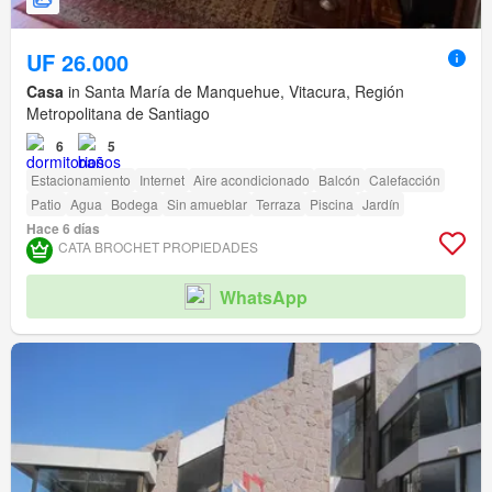
UF 26.000
Casa
in Santa María de Manquehue, Vitacura, Región
Metropolitana de Santiago
6
5
Estacionamiento
Internet
Aire acondicionado
Balcón
Calefacción
Patio
Agua
Bodega
Sin amueblar
Terraza
Piscina
Jardín
Hace 6 días
CATA BROCHET PROPIEDADES
WhatsApp