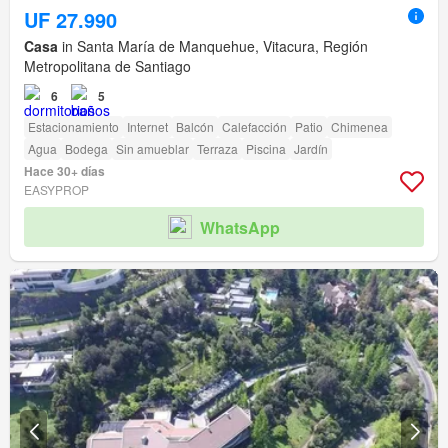
UF 27.990
Casa
in Santa María de Manquehue, Vitacura, Región
Metropolitana de Santiago
6
5
Estacionamiento
Internet
Balcón
Calefacción
Patio
Chimenea
Agua
Bodega
Sin amueblar
Terraza
Piscina
Jardín
Hace 30+ días
EASYPROP
WhatsApp