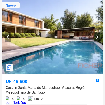
Nuevo
UF 45.500
Casa
in Santa María de Manquehue, Vitacura, Región
Metropolitana de Santiago
6
6
410 m²