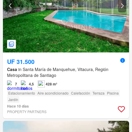
UF 31.500
Casa
in Santa María de Manquehue, Vitacura, Región
Metropolitana de Santiago
7
4,5
428 m²
Estacionamiento
Aire acondicionado
Calefacción
Terraza
Piscina
Jardín
Hace 10 días
PROPERTY PARTNERS