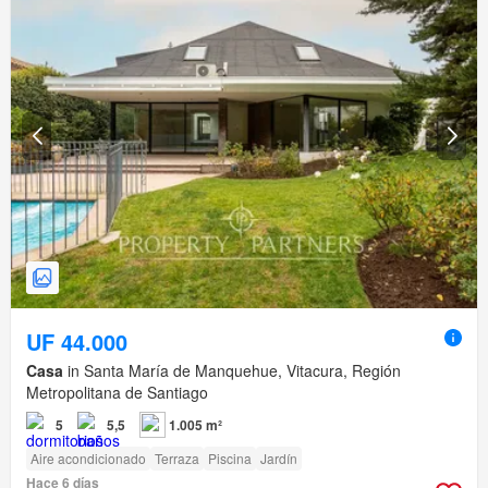
UF 44.000
Casa
in Santa María de Manquehue, Vitacura, Región
Metropolitana de Santiago
5
5,5
1.005 m²
Aire acondicionado
Terraza
Piscina
Jardín
Hace 6 días