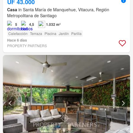
UF 43.000
Casa
in Santa María de Manquehue, Vitacura, Región
Metropolitana de Santiago
5
4,5
1.032 m²
Calefacción
Terraza
Piscina
Jardín
Parilla
Hace 6 días
PROPERTY PARTNERS