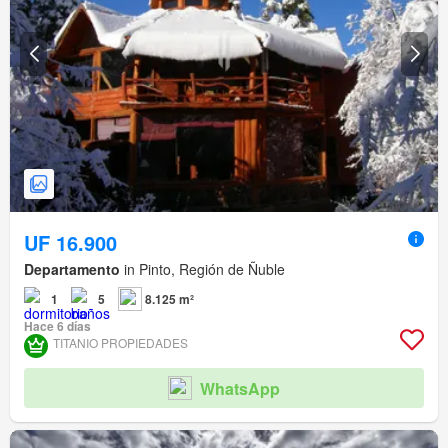
UF 16.900
Departamento
in Pinto, Región de Ñuble
1
5
8.125 m²
Hace 6 días
TITANIO PROPIEDADES
WhatsApp