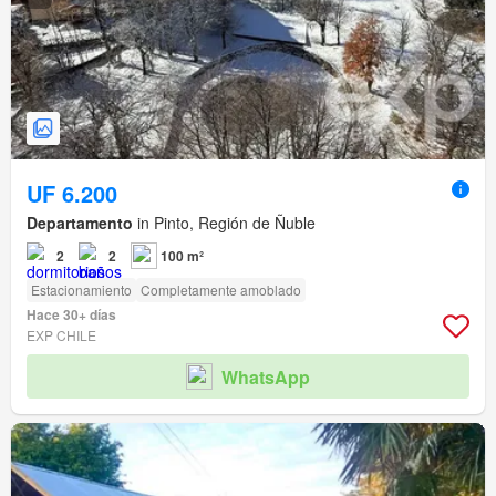
UF 6.200
Departamento
in Pinto, Región de Ñuble
2
2
100 m²
Estacionamiento
Completamente amoblado
Hace 30+ días
EXP CHILE
WhatsApp