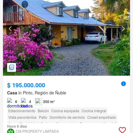
$ 195.000.000
Casa
in Pinto, Región de Ñuble
6
4
350 m²
Estacionamiento
Balcón
Cocina equipada
Cocina integral
Vista panorámica
Patio
Dormitorio de servicio
Closet empotrado
Agua
Electricidad
Bodega
Sin amueblar
Terraza
amenity_wi_fi
Hace 6 días
Piscina
Área para niños
Jardín
Parilla
CM PROPERTY LIMITADA