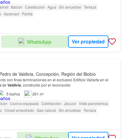
nto
Pedro
de
Valdivia
, Concepción, 2 dormitorios, vista al río y ex…
ternet
Balcón
Calefacción
Agua
Sin amueblar
Terraza
o
Ascensor
Parilla
Ver propiedad
WhatsApp
ADES
Pedro de Valdivia, Concepción, Región del Biobío
o con finas terminaciones en el exclusivo Edificio Vallarta en el
o
de
Valdivia
, construido por el reconocido
5
baños
261 m²
lcón
Cocina equipada
Calefacción
Jacuzzi
Vista panorámica
io
Closet empotrado
Gas natural
Sin amueblar
Terraza
Ascensor
Sauna
Conserje
as con discapacidad
Ver propiedad