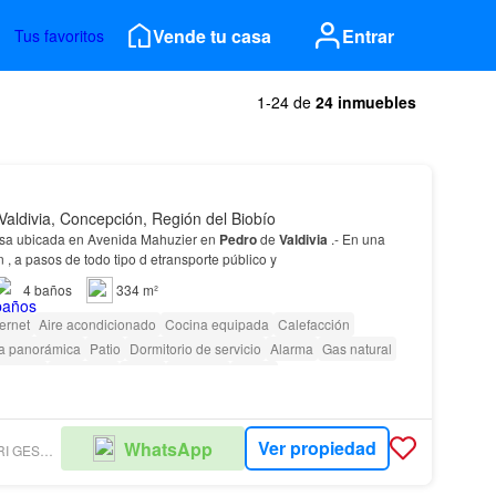
Vende tu casa
Entrar
Tus favoritos
1-24 de
24 inmuebles
Valdivia, Concepción, Región del Biobío
asa ubicada en Avenida Mahuzier en
Pedro
de
Valdivia
.- En una
 , a pasos de todo tipo d etransporte público y
4
baños
334 m²
ternet
Aire acondicionado
Cocina equipada
Calefacción
ta panorámica
Patio
Dormitorio de servicio
Alarma
Gas natural
Bodega
Seguridad
Jardín
Conserje
Parilla
as con discapacidad
Ver propiedad
WhatsApp
ZATTERA BANCALARI GESTIÓN INMOBILIARIA