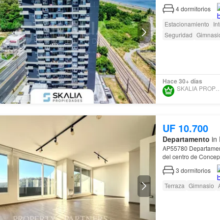
4
dormitorios
Estacionamiento
In
Seguridad
Gimnasi
Hace 30+ días
SKALIA PROPIED
UF 10.700
Departamento
in 
AP55780 Departamento con linda vista al río Bío Bío y cerro Caracol, luminoso, a minutos
3
dormitorios
Terraza
Gimnasio