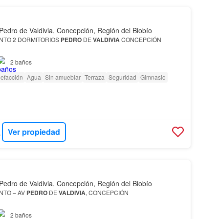
Pedro de Valdivia, Concepción, Región del Biobío
NTO 2 DORMITORIOS
PEDRO
DE
VALDIVIA
CONCEPCIÓN
2
baños
nto en Avenida
Pedro
de
Valdivia
, Concepción
Valdivia
, uno de los
les más valorados de Concepc…
efacción
Agua
Sin amueblar
Terraza
Seguridad
Gimnasio
Ver propiedad
ADES
Pedro de Valdivia, Concepción, Región del Biobío
NTO – AV
PEDRO
DE
VALDIVIA
, CONCEPCIÓN
0.000 aproximadamente
2
baños