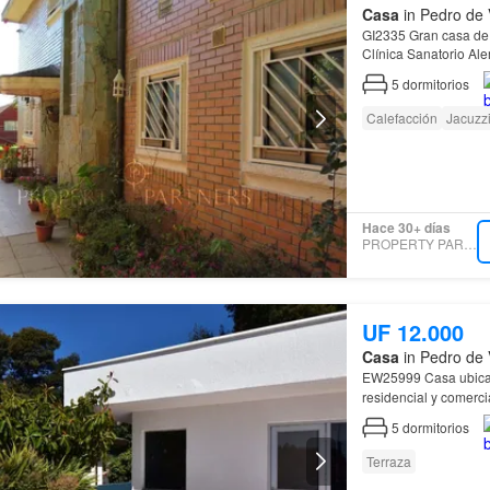
Casa
in Pedro de 
GI2335 Gran casa de 4 niveles, ubicada en un barrio residencial y comercial a pasos de la
Clínica Sanatorio Al
5
dormitorios
Calefacción
Jacuzz
Hace 30+ días
PROPERTY PARTNERS
UF 12.000
Casa
in Pedro de 
residencial y comerc
5
dormitorios
Terraza