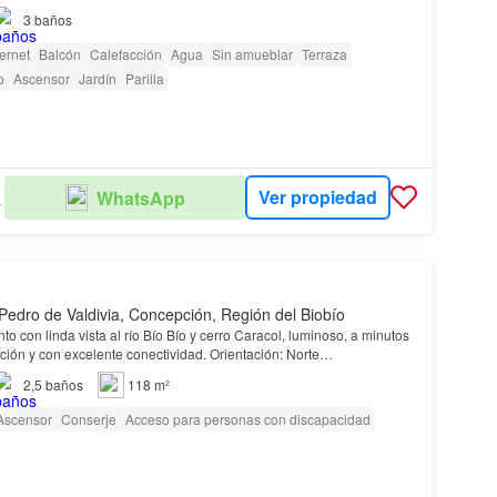
3
baños
ternet
Balcón
Calefacción
Agua
Sin amueblar
Terraza
o
Ascensor
Jardín
Parilla
Ver propiedad
WhatsApp
ADES
Pedro de Valdivia, Concepción, Región del Biobío
del centro de Concepción y con excelente conectividad. Orientación: Norte…
2,5
baños
118 m²
Ascensor
Conserje
Acceso para personas con discapacidad