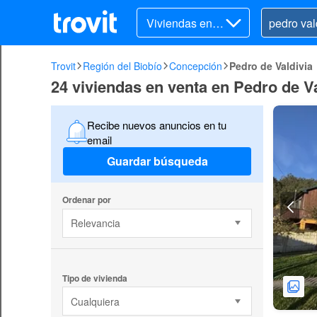
Viviendas en v
enta
Trovit
Región del Biobío
Concepción
Pedro de Valdivia
24 viviendas en venta en Pedro de V
Recibe nuevos anuncios en tu
email
Guardar búsqueda
Ordenar por
Relevancia
Tipo de vivienda
Cualquiera