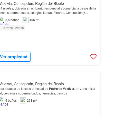
Valdivia, Concepción, Región del Biobío
emán, supermercados, colegios Itahue, Pinares, Concepción y
Francés. Muy soleada con amplia terraza. Orientación…
5,5
baños
406 m²
i
Terraza
Parilla
Ver propiedad
Valdivia, Concepción, Región del Biobío
EW25999 Casa ubicada a pasos de la calle principal de
Pedro
de
Valdivia
, en zona mixta
ial, cercana a supermercados, farmacias, bancos
5
baños
268 m²