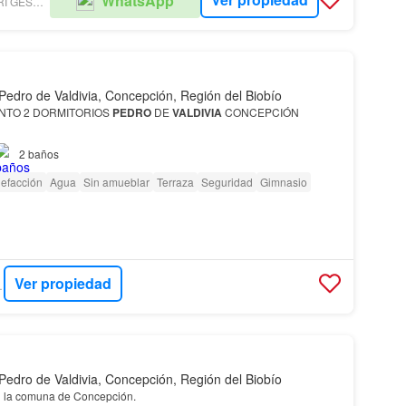
WhatsApp
ZATTERA BANCALARI GESTIÓN INMOBILIARIA
Pedro de Valdivia, Concepción, Región del Biobío
NTO 2 DORMITORIOS
PEDRO
DE
VALDIVIA
CONCEPCIÓN
2
baños
nto en Avenida
Pedro
de
Valdivia
, Concepción
Valdivia
, uno de los
les más valorados de Concepc…
efacción
Agua
Sin amueblar
Terraza
Seguridad
Gimnasio
Ver propiedad
ADES
Pedro de Valdivia, Concepción, Región del Biobío
n la comuna de Concepción.