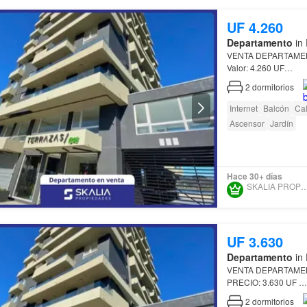
UF 4.260
Departamento
in 
VENTA DEPARTAME
Valor: 4.260 UF
2
dormitorios
Se vende departame
sectores residencia
Internet
Balcón
Cal
Ascensor
Jardín
Hace 30+ días
SKALIA PROPIED
UF 3.630
Departamento
in 
VENTA DEPARTAME
PRECIO: 3.630 UF
Gastos comunes: $9
2
dormitorios