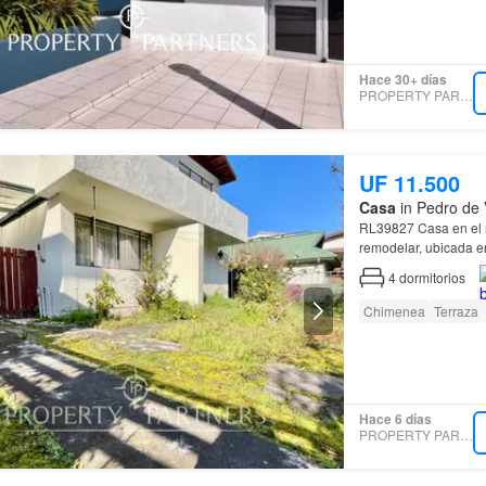
Hace 30+ días
PROPERTY PARTNERS
UF 11.500
Casa
in Pedro de 
RL39827 Casa e
remodelar, ubicada en
4
dormitorios
Chimenea
Terraza
Hace 6 días
PROPERTY PARTNERS