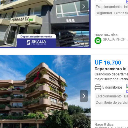
Se vende departame
Estacionamiento
In
Seguridad
Gimnasi
Hace 30+ días
SKALIA PROPIED
UF 16.700
Departamento
in 
Grandioso departament
mejor sector de
Pedr
5
dormitorios
Estacionamiento
Ba
Dormitorio de servic
Seguridad
Piscina
Acceso para person
Hace 6 días