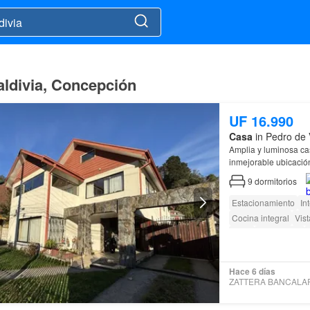
aldivia, Concepción
UF 16.990
Casa
in Pedro de 
Amplia y luminosa c
inmejorable ubicación
9
dormitorios
Estacionamiento
In
Cocina integral
Vis
Agua
Electricidad
Acceso para person
Hace 6 días