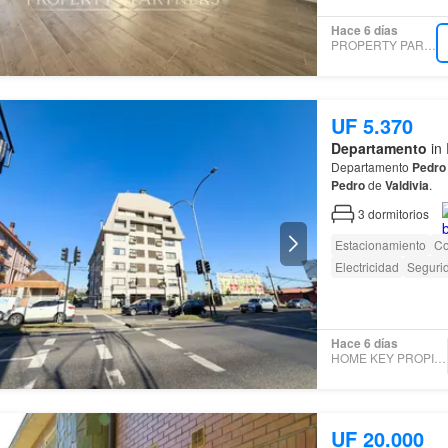
Hace 6 días
PROPERTY PARTNERS
UF 5.370
Departamento
in 
Departamento
Pedro
Pedro
de
Valdivia
.
3
dormitorios
Estacionamiento
Co
Electricidad
Seguri
Hace 6 días
HOME KEY PROPIEDADES
UF 20.000