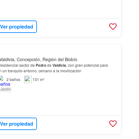
Ver propiedad
Valdivia, Concepción, Región del Biobío
n el residencial sector de
Pedro
de
Valdivia
, con gran potencial para
 un tranquilo entorno, cercano a la movilización
2
baños
131 m²
Jardín
Ver propiedad