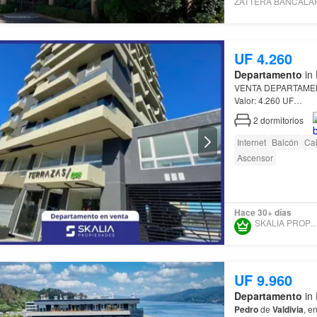
UF 4.260
Departamento
in 
VENTA DEPARTAME
Valor: 4.260 UF
2
dormitorios
Se vende departame
sectores residencia
Internet
Balcón
Cal
Ascensor
Hace 30+ días
SKALIA PROPIED
UF 9.960
Departamento
in 
Pedro
de
Valdivia
, e