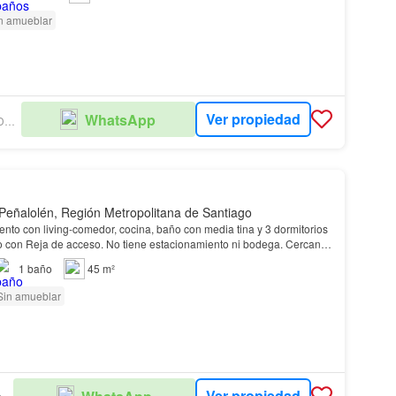
n amueblar
Ver propiedad
WhatsApp
VISAN PROPIEDADADES SPA
Peñalolén, Región Metropolitana de Santiago
o con living-comedor, cocina, baño con media tina y 3 dormitorios
cio con Reja de acceso. No tiene estacionamiento ni bodega. Cercano
Especial Particular 1282 lo H…
1
baño
45 m²
Sin amueblar
Ver propiedad