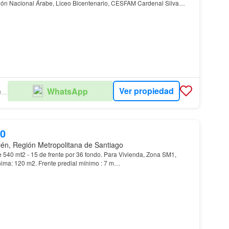
ión Nacional Árabe, Liceo Bicentenario, CESFAM Cardenal Silva
ad Adolfo Ibáñez. De fácil acceso por Aven…
Ver propiedad
WhatsApp
NUEVO HOGAR PROPIEDADES
00
lén, Región Metropolitana de Santiago
540 mt2 - 15 de frente por 36 fondo. Para Vivienda, Zona SM1,
nima: 120 m2. Frente predial mínimo : 7 m…