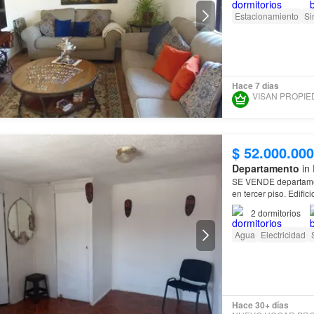
Estacionamiento
Si
Hace 7 días
$ 52.000.000
Departamento
in 
SE VENDE departament
en tercer piso. Edifi
a colegios : Escuela 
2
dormitorios
Agua
Electricidad
Hace 30+ días