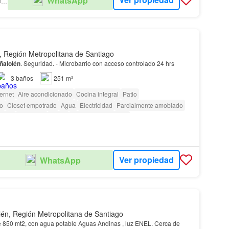
WhatsApp
NUEVO HOGAR PROPIEDADES
, Región Metropolitana de Santiago
ñalolén
. Seguridad. - Microbarrio con acceso controlado 24 hrs
3
baños
251 m²
ternet
Aire acondicionado
Cocina integral
Patio
io
Closet empotrado
Agua
Electricidad
Parcialmente amoblado
ridad
Biblioteca
Jardín
Caseta de vigilancia
Ver propiedad
WhatsApp
lén, Región Metropolitana de Santiago
850 mt2, con agua potable Aguas Andinas , luz ENEL. Cerca de