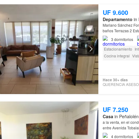
UF 9.600
Departamento
in 
Mariano Sánchez Fon
3
dormitorios
Estacionamiento
In
Cocina integral
Vis
Electricidad
Parcia
Área para niños
As
Acceso para person
Hace 30+ días
UF 7.250
Casa
in Peñalolén
a la venta, en el con
entre Avenida Tobala
4
dormitorios