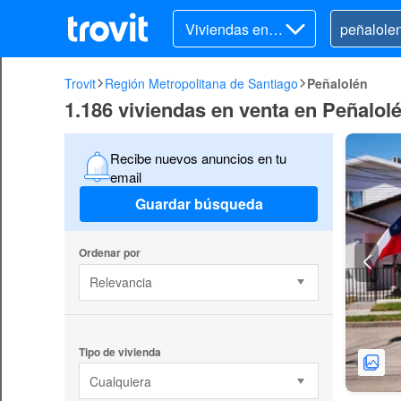
Viviendas en v
enta
Trovit
Región Metropolitana de Santiago
Peñalolén
1.186 viviendas en venta en Peñalol
Recibe nuevos anuncios en tu
email
Guardar búsqueda
Ordenar por
Relevancia
Tipo de vivienda
Cualquiera