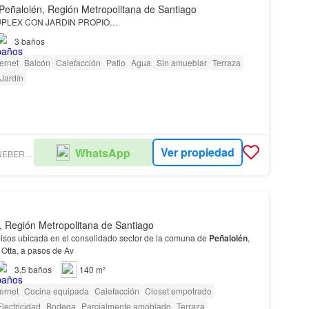
Peñalolén, Región Metropolitana de Santiago
PLEX CON JARDIN PROPIO…
3
baños
ternet
Balcón
Calefacción
Patio
Agua
Sin amueblar
Terraza
Jardín
Ver propiedad
WhatsApp
CARIOLA KRONEBERG PROPIEDADES
, Región Metropolitana de Santiago
isos ubicada en el consolidado sector de la comuna de
Peñalolén
,
 Otta, a pasos de Av
3,5
baños
140 m²
ternet
Cocina equipada
Calefacción
Closet empotrado
lectricidad
Bodega
Parcialmente amoblado
Terraza