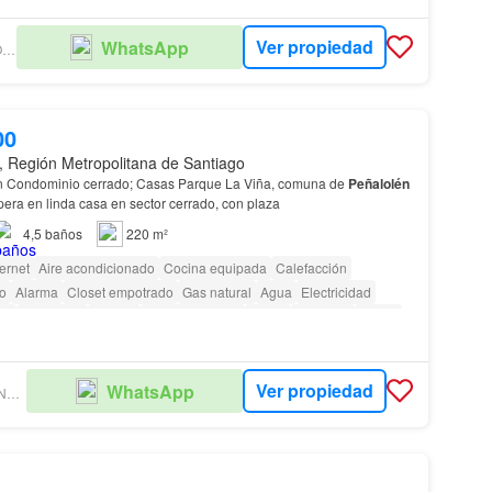
Ver propiedad
WhatsApp
NUEVO HOGAR PROPIEDADES
00
, Región Metropolitana de Santiago
n Condominio cerrado; Casas Parque La Viña, comuna de
Peñalolén
era en linda casa en sector cerrado, con plaza
4,5
baños
220 m²
ternet
Aire acondicionado
Cocina equipada
Calefacción
io
Alarma
Closet empotrado
Gas natural
Agua
Electricidad
ar
Seguridad
Piscina
Área para niños
Jardín
Conserje
Parilla
Ver propiedad
WhatsApp
ABF INVERSIONES INMOBILIARIAS