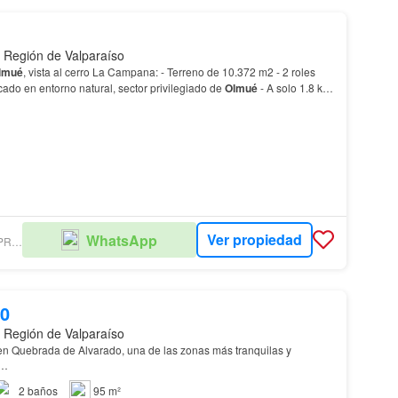
 Región de Valparaíso
lmué
, vista al cerro La Campana: - Terreno de 10.372 m2 - 2 roles
ado en entorno natural, sector privilegiado de
Olmué
- A solo 1.8 km
 Grande del Parque Nacional…
Ver propiedad
WhatsApp
MARIANA MANZUR PROPIEDADES
00
 Región de Valparaíso
 en Quebrada de Alvarado, una de las zonas más tranquilas y
…
2
baños
95 m²