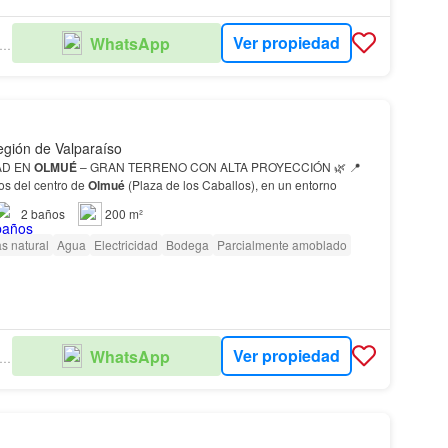
Ver propiedad
WhatsApp
LDIVIESO PATRIMONIO
gión de Valparaíso
AD EN
OLMUÉ
– GRAN TERRENO CON ALTA PROYECCIÓN 🌿 📍
os del centro de
Olmué
(Plaza de los Caballos), en un entorno
2
baños
200 m²
s natural
Agua
Electricidad
Bodega
Parcialmente amoblado
Ver propiedad
WhatsApp
LDIVIESO PATRIMONIO