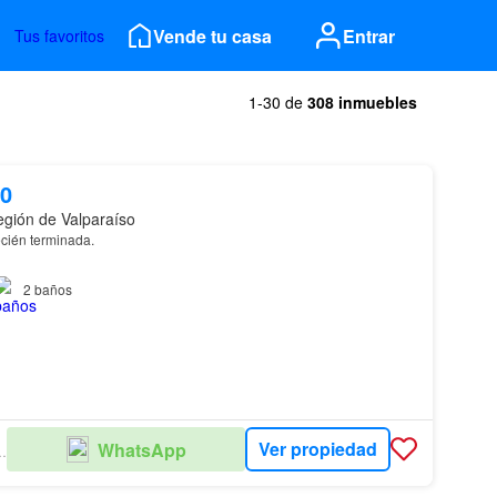
Vende tu casa
Entrar
Tus favoritos
1-30 de
308 inmuebles
00
gión de Valparaíso
ecién terminada.
aciones en Pino Oregon, Rauli, termopaneles, porcelanato Mk, entre
2
baños
s baños…
Ver propiedad
WhatsApp
AL ESTATE