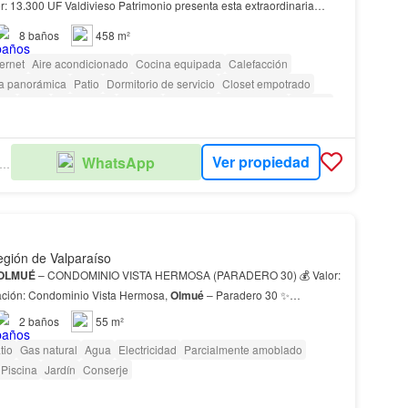
 el sector Ojos Buenos, idea…
8
baños
458 m²
ternet
Aire acondicionado
Cocina equipada
Calefacción
ta panorámica
Patio
Dormitorio de servicio
Closet empotrado
nea
Agua
Electricidad
Bodega
Parcialmente amoblado
Terraza
ridad
Piscina
Jardín
Conserje
Parilla
Ver propiedad
WhatsApp
LDIVIESO PATRIMONIO
gión de Valparaíso
OLMUÉ
– CONDOMINIO VISTA HERMOSA (PARADERO 30) 💰 Valor:
ación: Condominio Vista Hermosa,
Olmué
– Paradero 30 ✨
ontáctanos para más información o agendar una visita. ?…
2
baños
55 m²
tio
Gas natural
Agua
Electricidad
Parcialmente amoblado
Piscina
Jardín
Conserje