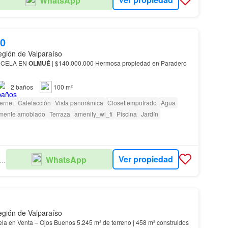
WhatsApp
00
gión de Valparaíso
RCELA EN
OLMUÉ
| $140.000.000 Hermosa propiedad en Paradero
…
2
baños
100 m²
ternet
Calefacción
Vista panorámica
Closet empotrado
Agua
lmente amoblado
Terraza
amenity_wi_fi
Piscina
Jardín
Ver propiedad
WhatsApp
LDIVIESO PATRIMONIO
gión de Valparaíso
ela en Venta – Ojos Buenos 5.245 m² de terreno | 458 m² construidos