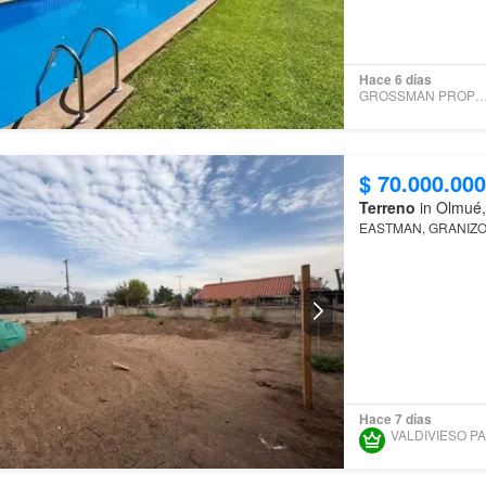
Hace 6 días
GROSSMAN PROPIEDA
$ 70.000.000
Terreno
in Olmué,
EASTMAN, GRANIZ
Hace 7 días
VA