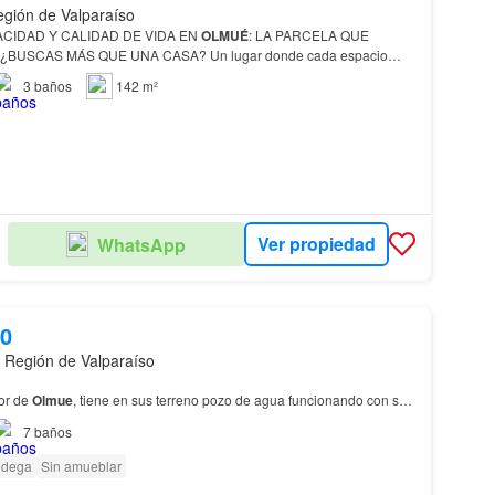
gión de Valparaíso
ACIDAD Y CALIDAD DE VIDA EN
OLMUÉ
: LA PARCELA QUE
os, disfrutar del paisaje y vivir con la tranquilidad que solo Ol…
3
baños
142 m²
Ver propiedad
WhatsApp
S
00
 Región de Valparaíso
tor de
Olmue
, tiene en sus terreno pozo de agua funcionando con su
de 5000 lts cada uno, que fácilmente se
7
baños
 refugio de la naturaleza, pero muy cerc…
dega
Sin amueblar