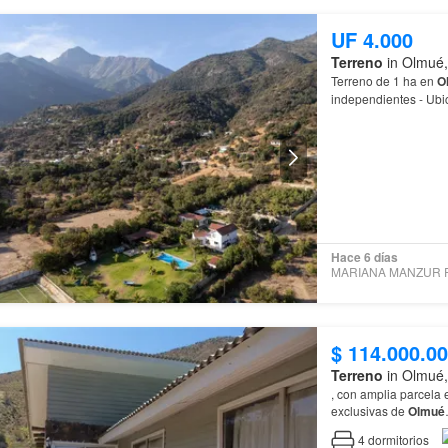
UF 4.000
Terreno
in Olmué,
Terreno de 1 ha en
O
independientes - Ubic
de la entrada Cajón
Hace 6 días
$ 114.000.0
Terreno
in Olmué,
, con amplia parcela
exclusivas de
Olmué
4
dormitorios