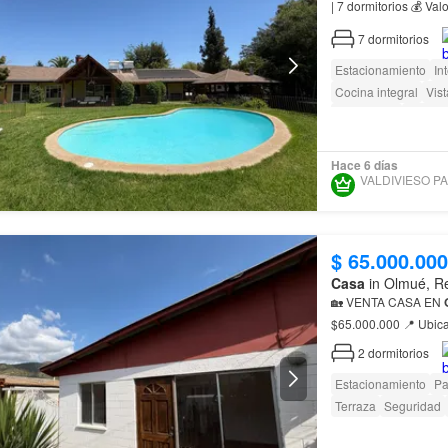
| 7 dormitorios 💰 Valor: 13.300 UF Valdivieso Patrimonio presenta esta extraordinaria
propiedad ubicada en
7
dormitorios
Estacionamiento
In
Cocina integral
Vis
Gas natural
Chime
amenity_wi_fi
Segu
Hace 6 días
VA
$ 65.000.000
Casa
in Olmué, Re
🏡 VENTA CASA EN
$65.000.000 📍 Ubic
Características 📞 C
2
dormitorios
Estacionamiento
Pa
Terraza
Seguridad