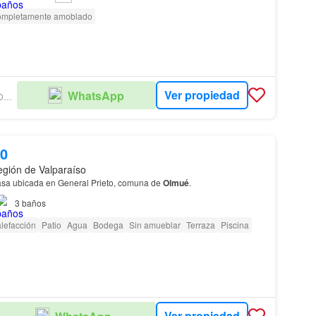
mpletamente amoblado
Ver propiedad
WhatsApp
VISAN PROPIEDADADES SPA
00
gión de Valparaíso
sa ubicada en General Prieto, comuna de
Olmué
.
3
baños
lefacción
Patio
Agua
Bodega
Sin amueblar
Terraza
Piscina
Ver propiedad