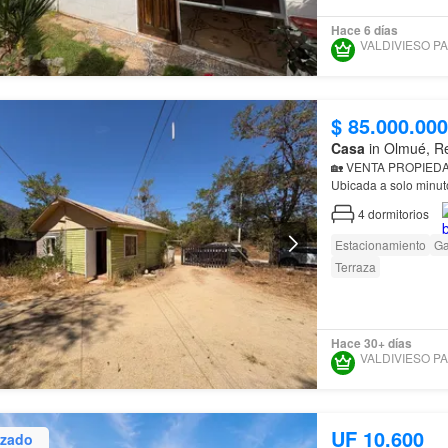
Hace 6 días
VA
$ 85.000.000
Casa
in Olmué, Re
🏡 VENTA PROPIED
Ubicada a solo minut
4
dormitorios
Estacionamiento
Ga
Terraza
Hace 30+ días
VA
UF 10.600
izado