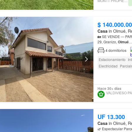
MONTT PROPIEDADES
$ 140.000.0
Casa
in Olmué, Re
🏡 SE VENDE — PA
29, Granizo,
Olmué
4
dormitorios
Estacionamiento
In
Electricidad
Parcia
Hace 30+ días
VA
UF 13.300
Casa
in Olmué, Re
🌿 Espectacular Parc