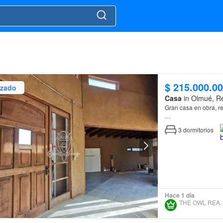
$ 215.000.0
izado
Casa
in Olmué, Re
Gran casa en obra, r
Doble altura, Termin
3
dormitorios
otros.
Tres dormitorios, do
Hace 1 día
THE OWL RE