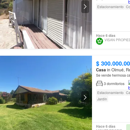
Estacionamiento
Co
Hace 6 días
$ 300.000.0
Casa
in Olmué, Re
Se vende hermosa ca
3
dormitorios
Estacionamiento
Ca
Jardín
Hace 6 días