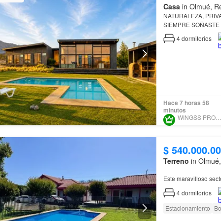
Casa
in Olmué, Re
NATURALEZA, PRIV
SIEMPRE SOÑASTE ¿BUSCAS MÁS QUE UNA CASA? Un lugar donde cada espacio
invita a crear recuerd
4
dormitorios
Hace 7 horas 58
minutos
WINGSS PROPIEDADE
$ 540.000.0
Terreno
in Olmué,
Este maravilloso sec
bomba y 2 estanques 
4
dormitorios
Esta propiedad es un
Estacionamiento
Bo