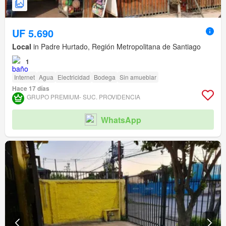
UF 5.690
Local
in Padre Hurtado, Región Metropolitana de Santiago
1
Internet
Agua
Electricidad
Bodega
Sin amueblar
Hace 17 días
GRUPO PREMIUM- SUC. PROVIDENCIA
WhatsApp