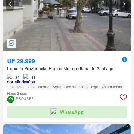
UF 29.999
Local
in Providencia, Región Metropolitana de Santiago
24
11
Estacionamiento
Internet
Agua
Electricidad
Bodega
Sin amueblar
Hace 3 días
PROURBE
WhatsApp