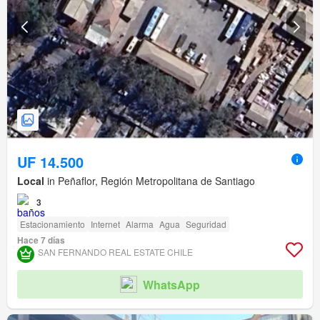
UF 14.500
Local
in Peñaflor, Región Metropolitana de Santiago
3
Estacionamiento
Internet
Alarma
Agua
Seguridad
Hace 7 días
SAN FERNANDO REAL ESTATE CHILE
WhatsApp