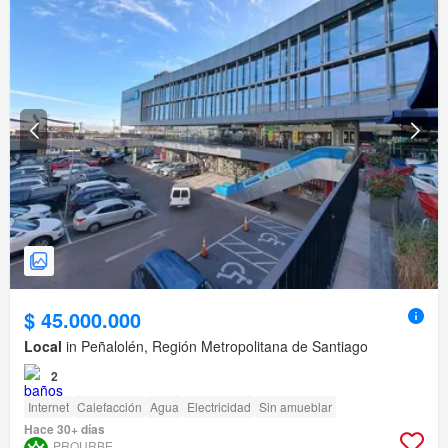
$ 45.000.000
Local
in Peñalolén, Región Metropolitana de Santiago
2
Internet
Calefacción
Agua
Electricidad
Sin amueblar
Hace 30+ días
PROURBE