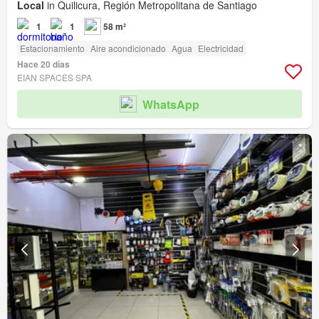
Local
in Quilicura, Región Metropolitana de Santiago
1
1
58 m²
Estacionamiento
Aire acondicionado
Agua
Electricidad
Hace 20 días
EIAN SPACES SPA
WhatsApp