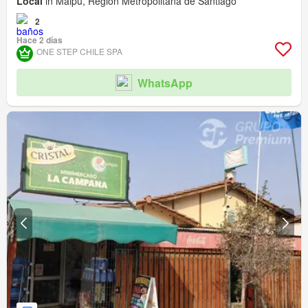
Local
in Maipú, Región Metropolitana de Santiago
2
Hace 2 días
ONE STEP CHILE SPA
WhatsApp