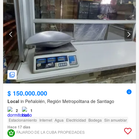
$ 150.000.000
Local
in Peñalolén, Región Metropolitana de Santiago
2
1
Estacionamiento
Internet
Agua
Electricidad
Bodega
Sin amueblar
Hace 17 días
FAJARDO DE LA CUBA PROPIEDADES