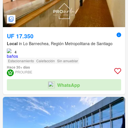
UF 17.350
Local
in Lo Barnechea, Región Metropolitana de Santiago
4
Estacionamiento
Calefacción
Sin amueblar
Hace 30+ días
PROURBE
WhatsApp