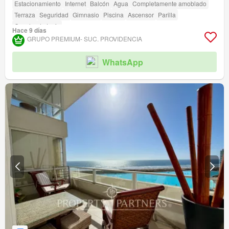
Estacionamiento
Internet
Balcón
Agua
Completamente amoblado
Terraza
Seguridad
Gimnasio
Piscina
Ascensor
Parilla
Cancha de tenis
Hace 9 días
GRUPO PREMIUM- SUC. PROVIDENCIA
WhatsApp