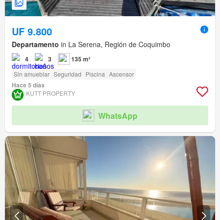
UF 9.800
Departamento
in La Serena, Región de Coquimbo
4
3
135 m²
Sin amueblar
Seguridad
Piscina
Ascensor
Hace 5 días
KUTT PROPERTY
WhatsApp