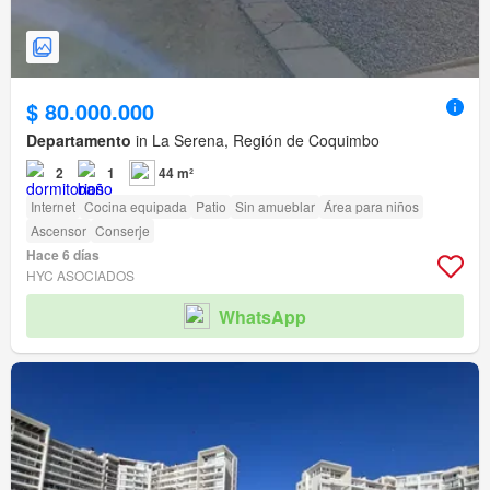
$ 80.000.000
Departamento
in La Serena, Región de Coquimbo
2
1
44 m²
Internet
Cocina equipada
Patio
Sin amueblar
Área para niños
Ascensor
Conserje
Hace 6 días
HYC ASOCIADOS
WhatsApp