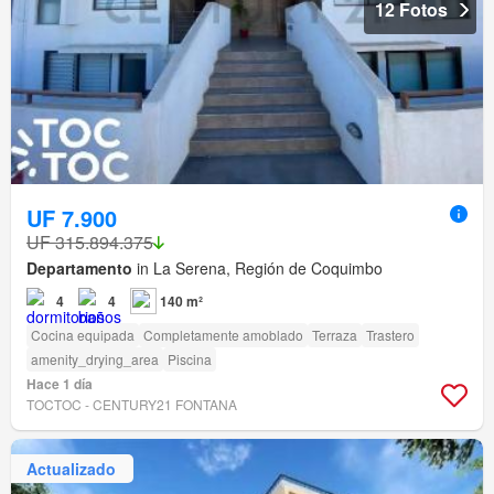
12 Fotos
UF 7.900
UF 315.894.375
Departamento
in La Serena, Región de Coquimbo
4
4
140 m²
Cocina equipada
Completamente amoblado
Terraza
Trastero
amenity_drying_area
Piscina
Hace 1 día
TOCTOC - CENTURY21 FONTANA
Actualizado