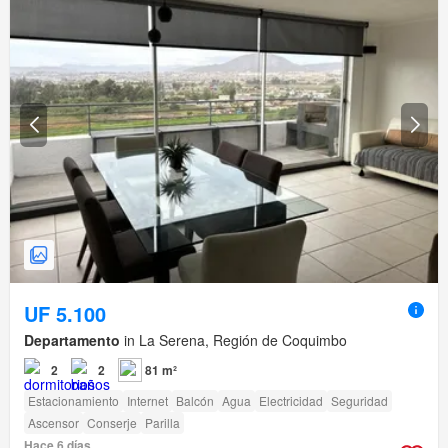
UF 5.100
Departamento
in La Serena, Región de Coquimbo
2
2
81 m²
Estacionamiento
Internet
Balcón
Agua
Electricidad
Seguridad
Ascensor
Conserje
Parilla
Hace 6 días