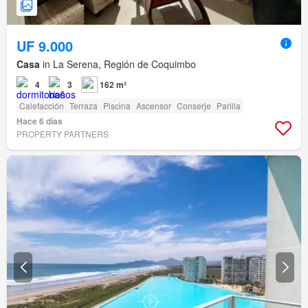
UF 9.000
Casa
in La Serena, Región de Coquimbo
4
3
162 m²
Calefacción
Terraza
Piscina
Ascensor
Conserje
Parilla
Hace 6 días
PROPERTY PARTNERS