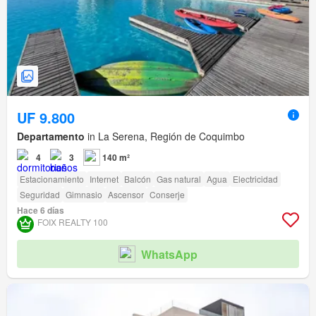
UF 9.800
Departamento
in La Serena, Región de Coquimbo
4
3
140 m²
Estacionamiento
Internet
Balcón
Gas natural
Agua
Electricidad
Seguridad
Gimnasio
Ascensor
Conserje
Hace 6 días
FOIX REALTY 100
WhatsApp