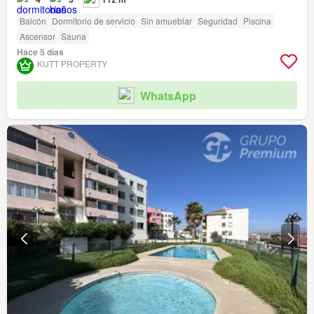
Balcón
Dormitorio de servicio
Sin amueblar
Seguridad
Piscina
Ascensor
Sauna
Hace 5 días
KUTT PROPERTY
WhatsApp