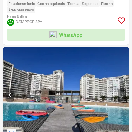
Estacionamiento
Cocina equipada
Terraza
Seguridad
Piscina
Área para niños
Hace 6 días
DATAPROP SPA
WhatsApp