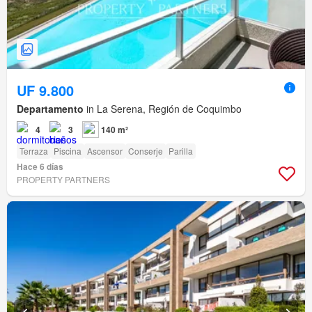
UF 9.800
Departamento
in La Serena, Región de Coquimbo
4
3
140 m²
Terraza
Piscina
Ascensor
Conserje
Parilla
Hace 6 días
PROPERTY PARTNERS