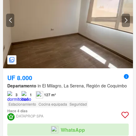
UF 8.000
Departamento
in El Milagro, La Serena, Región de Coquimbo
3
1
127 m²
Estacionamiento
Cocina equipada
Seguridad
Hace 4 días
DATAPROP SPA
WhatsApp