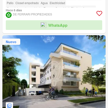
Patio
Closet empotrado
Agua
Electricidad
Completamente amoblado
Terraza
Seguridad
Piscina
Ascensor
Hace 6 días
Sauna
Jardín
Conserje
Parilla
Caseta de vigilancia
DE FERRARI PROPIEDADES
Acceso para personas con discapacidad
Cancha de tenis
WhatsApp
Nuevo