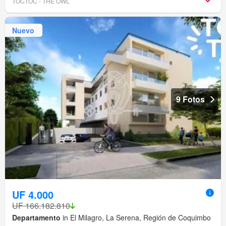
TOCTOC - THE OWL
Nuevo
9 Fotos
UF 4.000
UF 166.182.810
Departamento
in El Milagro, La Serena, Región de Coquimbo