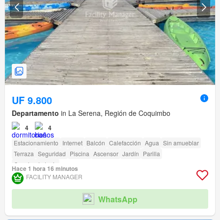
UF 9.800
Departamento
in La Serena, Región de Coquimbo
4
4
Estacionamiento
Internet
Balcón
Calefacción
Agua
Sin amueblar
Terraza
Seguridad
Piscina
Ascensor
Jardín
Parilla
Cancha de tenis
Hace 1 hora 16 minutos
FACILITY MANAGER
WhatsApp