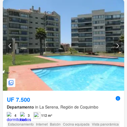
UF 7.500
Departamento
in La Serena, Región de Coquimbo
4
3
112 m²
Estacionamiento
Internet
Balcón
Cocina equipada
Vista panorámica