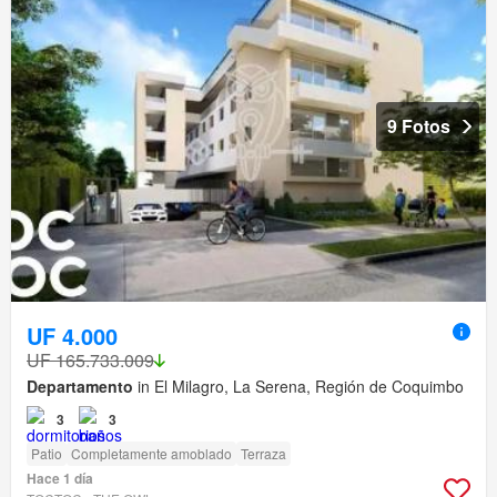
9 Fotos
UF 4.000
UF 165.733.009
Departamento
in El Milagro, La Serena, Región de Coquimbo
3
3
Patio
Completamente amoblado
Terraza
Hace 1 día