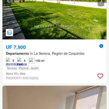
UF 7.900
Departamento
in La Serena, Región de Coquimbo
3
4
140 m²
Terraza
Piscina
Jardín
Hace 30+ días
PROPERTY PARTNERS