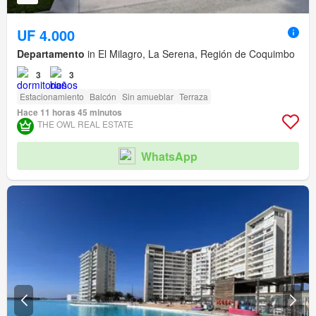
UF 4.000
Departamento
in El Milagro, La Serena, Región de Coquimbo
3
3
Estacionamiento
Balcón
Sin amueblar
Terraza
Hace 11 horas 45 minutos
THE OWL REAL ESTATE
WhatsApp