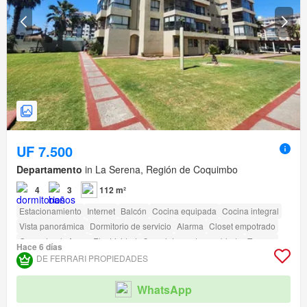
UF 7.500
Departamento
in La Serena, Región de Coquimbo
4
3
112 m²
Estacionamiento
Internet
Balcón
Cocina equipada
Cocina integral
Vista panorámica
Dormitorio de servicio
Alarma
Closet empotrado
Gas natural
Agua
Electricidad
Completamente amoblado
Terraza
Hace 6 días
amenity_wi_fi
Seguridad
Piscina
Área para niños
Ascensor
Sauna
DE FERRARI PROPIEDADES
Conserje
Parilla
Acceso para personas con discapacidad
WhatsApp