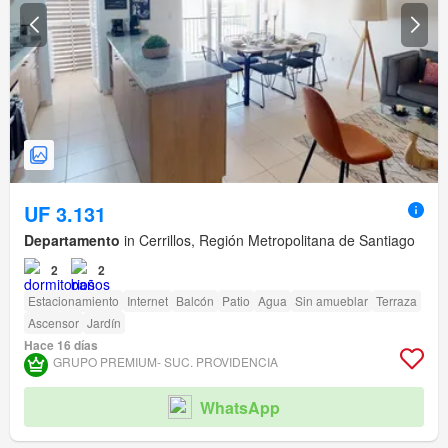
UF 3.131
Departamento
in Cerrillos, Región Metropolitana de Santiago
2
2
Estacionamiento
Internet
Balcón
Patio
Agua
Sin amueblar
Terraza
Ascensor
Jardín
Hace 16 días
GRUPO PREMIUM- SUC. PROVIDENCIA
WhatsApp