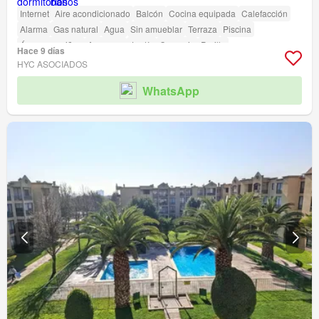
Internet
Aire acondicionado
Balcón
Cocina equipada
Calefacción
Alarma
Gas natural
Agua
Sin amueblar
Terraza
Piscina
Área para niños
Ascensor
Jardín
Conserje
Parilla
Hace 9 días
HYC ASOCIADOS
WhatsApp