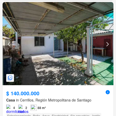
$ 140.000.000
Casa
in Cerrillos, Región Metropolitana de Santiago
4
2
88 m²
Estacionamiento
Patio
Agua
Electricidad
Sin amueblar
Jardín