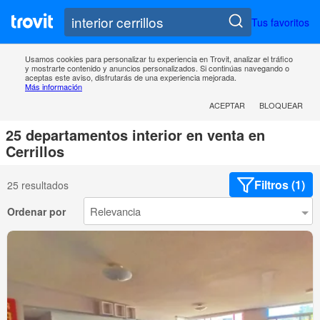
Tus favoritos
Usamos cookies para personalizar tu experiencia en Trovit, analizar el tráfico
y mostrarte contenido y anuncios personalizados. Si continúas navegando o
aceptas este aviso, disfrutarás de una experiencia mejorada.
Más información
ACEPTAR
BLOQUEAR
25 departamentos interior en venta en
Cerrillos
Filtros (1)
25 resultados
Ordenar por