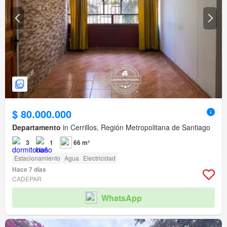
$ 80.000.000
Departamento
in Cerrillos, Región Metropolitana de Santiago
3
1
66 m²
Estacionamiento
Agua
Electricidad
Hace 7 días
CADEPAR
WhatsApp