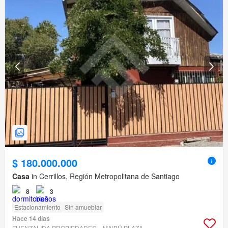
$ 180.000.000
Casa
in Cerrillos, Región Metropolitana de Santiago
8
3
Estacionamiento
Sin amueblar
Hace 14 días
FUENZALIDA PROPIEDADES – MAIPÚ PLAZA