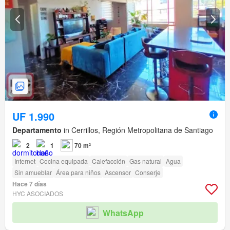
UF 1.990
Departamento
in Cerrillos, Región Metropolitana de Santiago
2
1
70 m²
Internet
Cocina equipada
Calefacción
Gas natural
Agua
Sin amueblar
Área para niños
Ascensor
Conserje
Hace 7 días
HYC ASOCIADOS
WhatsApp