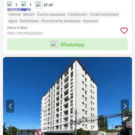
1
1
37 m²
Internet
Balcón
Cocina equipada
Calefacción
Closet empotrado
Agua
Electricidad
Parcialmente amoblado
Ascensor
Hace 6 días
RMC PROPIEDADES
WhatsApp