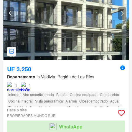
UF 3.250
Departamento
in Valdivia, Región de Los Ríos
1
1
Internet
Aire acondicionado
Balcón
Cocina equipada
Calefacción
Cocina integral
Vista panorámica
Alarma
Closet empotrado
Agua
Electricidad
Seguridad
Área para niños
Ascensor
Jardín
Conserje
Hace 6 días
Caseta de vigilancia
PROPIEDADES MUNDO SUR
WhatsApp