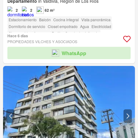
Departamento
in Valdivia, Región de Los Ríos
2
2
62 m²
Estacionamiento
Balcón
Cocina integral
Vista panorámica
Dormitorio de servicio
Closet empotrado
Agua
Electricidad
Sin amueblar
Ascensor
Parilla
Caseta de vigilancia
Hace 6 días
PROPIEDADES VILCHES Y ASOCIADOS
WhatsApp