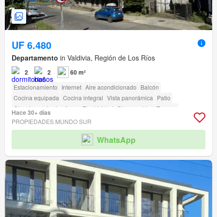
UF 6.480
Departamento
in Valdivia, Región de Los Ríos
2
2
60 m²
Estacionamiento
Internet
Aire acondicionado
Balcón
Cocina equipada
Cocina integral
Vista panorámica
Patio
Closet empotrado
Agua
Electricidad
Sin amueblar
Terraza
Hace 30+ días
amenity_wi_fi
Seguridad
Ascensor
Conserje
PROPIEDADES MUNDO SUR
Acceso para personas con discapacidad
WhatsApp