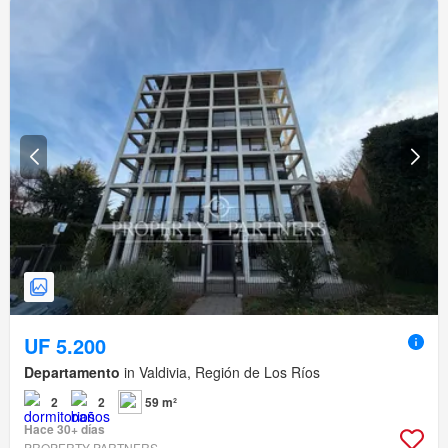
UF 5.200
Departamento
in Valdivia, Región de Los Ríos
2
2
59 m²
Hace 30+ días
PROPERTY PARTNERS