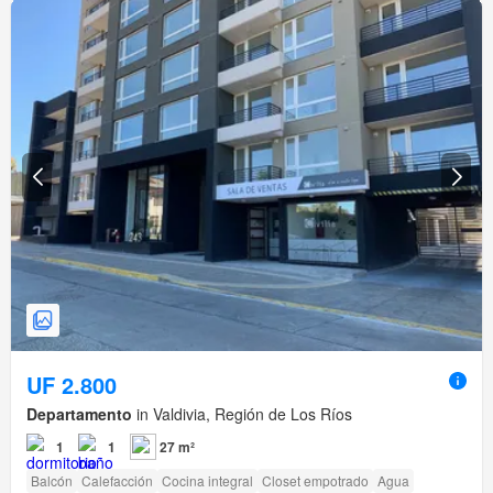
UF 2.800
Departamento
in Valdivia, Región de Los Ríos
1
1
27 m²
Balcón
Calefacción
Cocina integral
Closet empotrado
Agua