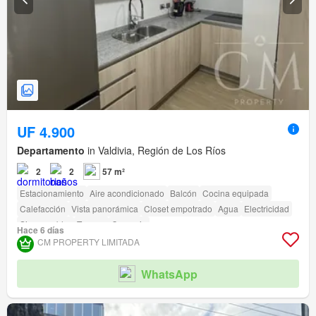
UF 4.900
Departamento
in Valdivia, Región de Los Ríos
2
2
57 m²
Estacionamiento
Aire acondicionado
Balcón
Cocina equipada
Calefacción
Vista panorámica
Closet empotrado
Agua
Electricidad
Sin amueblar
Terraza
Conserje
Hace 6 días
CM PROPERTY LIMITADA
WhatsApp