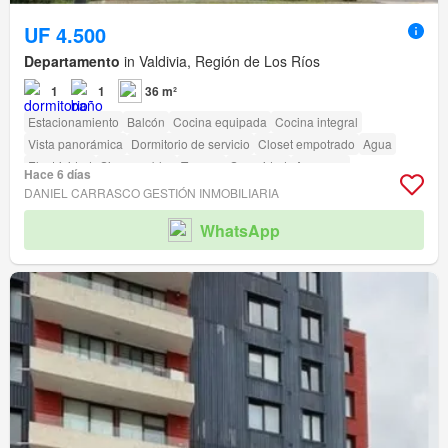
UF 4.500
Departamento
in Valdivia, Región de Los Ríos
1
1
36 m²
Estacionamiento
Balcón
Cocina equipada
Cocina integral
Vista panorámica
Dormitorio de servicio
Closet empotrado
Agua
Electricidad
Sin amueblar
Terraza
Seguridad
Ascensor
Hace 6 días
Acceso para personas con discapacidad
DANIEL CARRASCO GESTIÓN INMOBILIARIA
WhatsApp