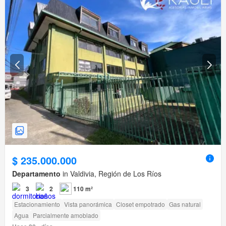
$ 235.000.000
Departamento
in Valdivia, Región de Los Ríos
3
2
110 m²
Estacionamiento
Vista panorámica
Closet empotrado
Gas natural
Agua
Parcialmente amoblado