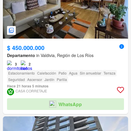
$ 450.000.000
Departamento
in Valdivia, Región de Los Ríos
3
2
Estacionamiento
Calefacción
Patio
Agua
Sin amueblar
Terraza
Seguridad
Ascensor
Jardín
Parilla
Hace 21 horas 5 minutos
CASA CORRETAJE
WhatsApp