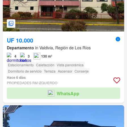
UF 10.000
Departamento
in Valdivia, Región de Los Ríos
4
3
130 m²
Estacionamiento
Calefacción
Vista panorámica
Dormitorio de servicio
Terraza
Ascensor
Conserje
Hace 6 días
PROPIEDADES RM IZQUIERDO
WhatsApp