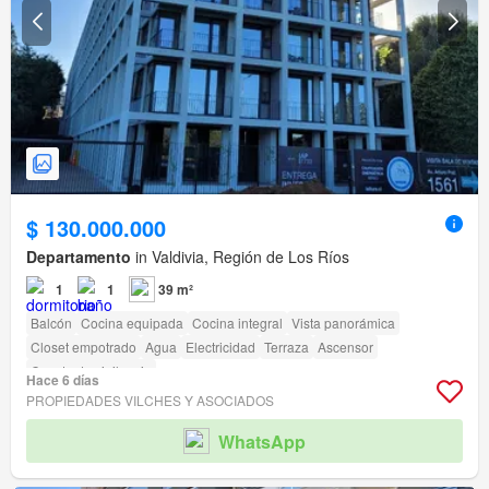
$ 130.000.000
Departamento
in Valdivia, Región de Los Ríos
1
1
39 m²
Balcón
Cocina equipada
Cocina integral
Vista panorámica
Closet empotrado
Agua
Electricidad
Terraza
Ascensor
Caseta de vigilancia
Hace 6 días
PROPIEDADES VILCHES Y ASOCIADOS
WhatsApp