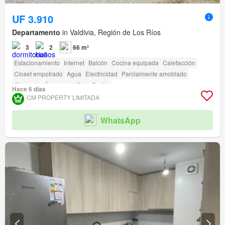
UF 3.910
Departamento
in Valdivia, Región de Los Ríos
3
2
66 m²
Estacionamiento
Internet
Balcón
Cocina equipada
Calefacción
Closet empotrado
Agua
Electricidad
Parcialmente amoblado
Gimnasio
Área para niños
Parilla
Hace 6 días
CM PROPERTY LIMITADA
WhatsApp