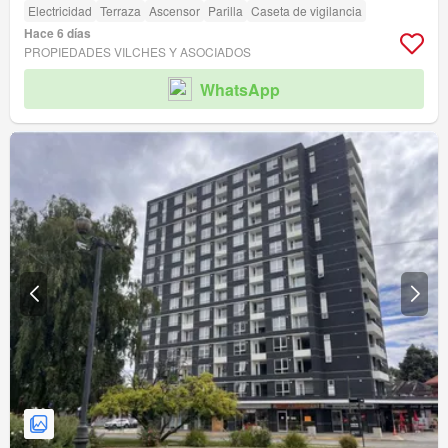
Electricidad
Terraza
Ascensor
Parilla
Caseta de vigilancia
Hace 6 días
PROPIEDADES VILCHES Y ASOCIADOS
WhatsApp