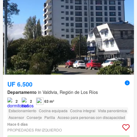
UF 6.500
Departamento
in Valdivia, Región de Los Ríos
2
2
63 m²
Estacionamiento
Cocina equipada
Cocina integral
Vista panorámica
Ascensor
Conserje
Parilla
Acceso para personas con discapacidad
Hace 6 días
PROPIEDADES RM IZQUIERDO