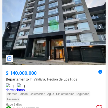
$ 140.000.000
Departamento
in Valdivia, Región de Los Ríos
1
1
Internet
Balcón
Calefacción
Agua
Sin amueblar
Seguridad
Ascensor
Hace 6 días