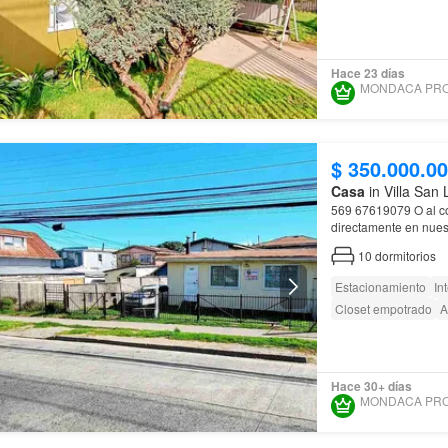
Hace 23 días
$ 350.000.0
Casa
in Villa San 
569 67619079 O al correo electrónico mondacapropiedades2020@gmail.com O
directamente en nuest
Valdivia
10
dormitorios
Estacionamiento
In
Closet empotrado
A
Hace 30+ días