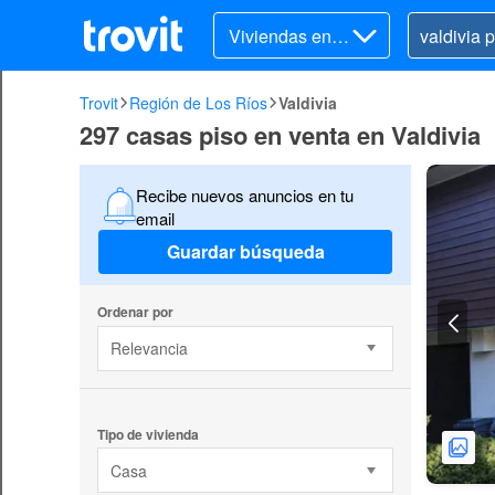
Viviendas en v
enta
Trovit
Región de Los Ríos
Valdivia
297 casas piso en venta en Valdivia
Recibe nuevos anuncios en tu
email
Guardar búsqueda
Ordenar por
Relevancia
Tipo de vivienda
Casa