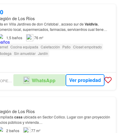
00
 Región de Los Ríos
a en Villa Jardines de don Cristobal , acceso sur de
Valdivia
,
omercio local, supermercados, farmacias, servicentros cual tiene
spacio de logia 1 baño completo + 1…
1,5
baños
76 m²
ternet
Cocina equipada
Calefacción
Patio
Closet empotrado
Bodega
Sin amueblar
Jardín
Ver propiedad
WhatsApp
VERDESUR PROPIEDADES VALDIVIA
 Región de Los Ríos
ampliada
casa
ubicada en Sector Collico. Lugar con gran proyección
acios públicos y vivienda…
2
baños
77 m²