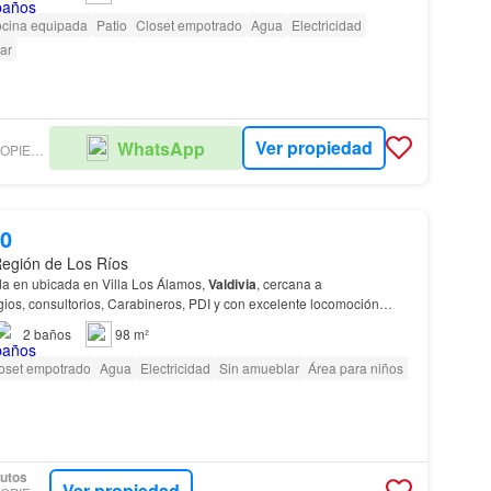
cina equipada
Patio
Closet empotrado
Agua
Electricidad
ar
Ver propiedad
WhatsApp
VERDESUR PROPIEDADES VALDIVIA
00
 Región de Los Ríos
a en ubicada en Villa Los Álamos,
Valdivia
, cercana a
ios, consultorios, Carabineros, PDI y con excelente locomoción
er
piso
cuenta con living comedor en piso flota…
2
baños
98 m²
oset empotrado
Agua
Electricidad
Sin amueblar
Área para niños
utos
Ver propiedad