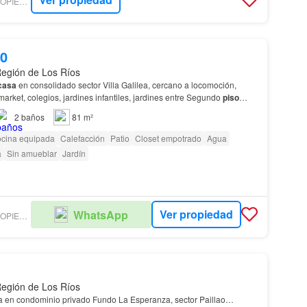
VERDESUR PROPIEDADES VALDIVIA
00
 Región de Los Ríos
casa
en consolidado sector Villa Galilea, cercano a locomoción,
rket, colegios, jardines infantiles, jardines entre Segundo
piso
orios sigles, un baño, sala de esta…
2
baños
81 m²
cina equipada
Calefacción
Patio
Closet empotrado
Agua
a
Sin amueblar
Jardín
Ver propiedad
WhatsApp
VERDESUR PROPIEDADES VALDIVIA
 Región de Los Ríos
a en condominio privado Fundo La Esperanza, sector Paillao…