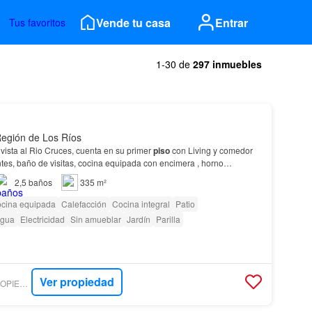
Vende tu casa
Entrar
Tus favoritos
1-30 de
297 inmuebles
 Región de Los Ríos
 vista al Rio Cruces, cuenta en su primer
piso
con Living y comedor
es, baño de visitas, cocina equipada con encimera , horno
o funcional a
piso
, área comedor de dia…
2,5
baños
335 m²
cina equipada
Calefacción
Cocina integral
Patio
gua
Electricidad
Sin amueblar
Jardín
Parilla
Ver propiedad
VERDESUR PROPIEDADES VALDIVIA