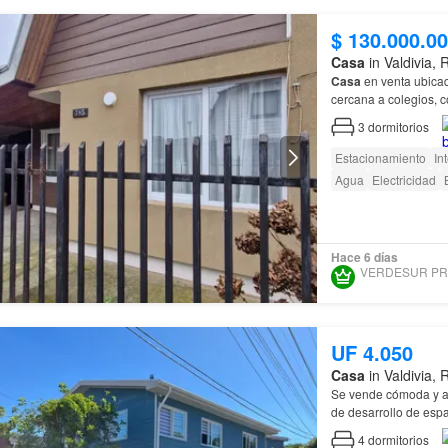
$ 130.000.0
Casa
in Valdivia,
Casa
en venta ubicad
cercana a colegios, c
acceso a comedor y e
3
dormitorios
Estacionamiento
In
Agua
Electricidad
Hace 6 días
UF 4.050
Casa
in Valdivia,
Se vende cómoda y 
de desarrollo de esp
4
dormitorios