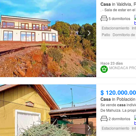
Casa
in Valdivia,
. - Sala de estar en 
5
dormitorios
Estacionamiento
In
Patio
Dormitorio de 
Terraza
Área para n
Hace 23 días
$ 120.000.0
Casa
in Población 
Se vende
casa
indivi
De Mahuiza.
2
dormitorios
Estacionamiento
In