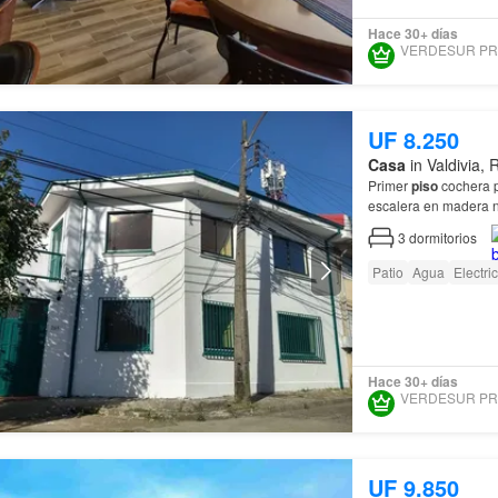
Hace 30+ días
UF 8.250
Casa
in Valdivia,
Primer
piso
cochera p
escalera en madera n
3
dormitorios
Patio
Agua
Electri
Hace 30+ días
UF 9.850