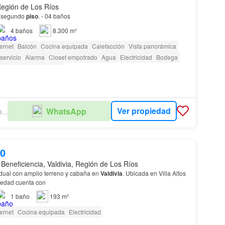
 Región de Los Ríos
el segundo
piso
. - 04 baños
4
baños
8.300 m²
ternet
Balcón
Cocina equipada
Calefacción
Vista panorámica
servicio
Alarma
Closet empotrado
Agua
Electricidad
Bodega
iños
Jardín
Conserje
Ver propiedad
WhatsApp
MONDACA PROPIEDADES
00
Beneficiencia, Valdivia, Región de Los Ríos
dual con amplio terreno y cabaña en
Valdivia
. Ubicada en Villa Altos
 La propiedad cuenta con
1
baño
193 m²
ternet
Cocina equipada
Electricidad