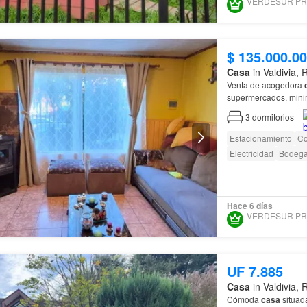
$ 135.000.0
Casa
in Valdivia,
Venta de acogedora
supermercados, minima
cuenta con dos dormit
3
dormitorios
Estacionamiento
Co
Electricidad
Bodeg
Hace 6 días
UF 7.885
Casa
in Valdivia,
Cómoda
casa
situad