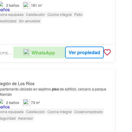
2
baños
181 m²
cina equipada
Calefacción
Cocina integral
Patio
lectricidad
Sin amueblar
Ver propiedad
WhatsApp
VERDESUR PROPIEDADES VALDIVIA
 Región de Los Ríos
epartamento ubicado en septimo
piso
de edificio, cercano a parque
 Alemán
2
baños
73 m²
cina equipada
Calefacción
Cocina integral
Closet empotrado
Seguridad
Ascensor