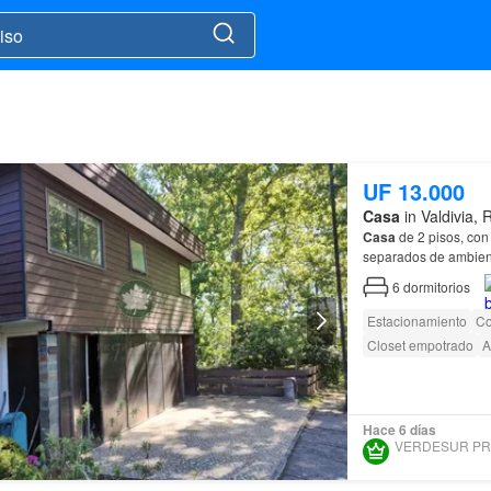
UF 13.000
Casa
in Valdivia,
Casa
de 2 pisos, con
separados de ambient
empotrado, mobiliari
6
dormitorios
Estacionamiento
Co
Closet empotrado
A
Hace 6 días