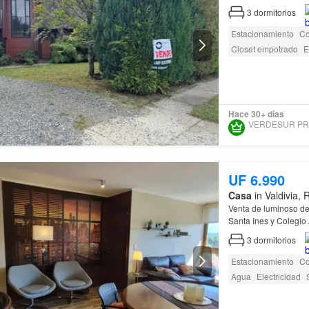
3
dormitorios
Estacionamiento
Co
Closet empotrado
E
Hace 30+ días
UF 6.990
Casa
in Valdivia,
Venta de luminoso d
Santa Ines y Colegio
3
dormitorios
Estacionamiento
Co
Agua
Electricidad