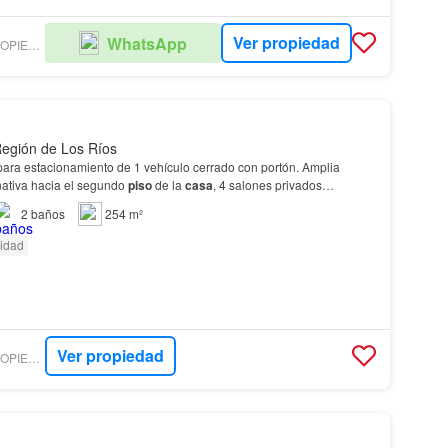
Ver propiedad
WhatsApp
VERDESUR PROPIEDADES VALDIVIA
 Región de Los Ríos
ara estacionamiento de 1 vehículo cerrado con portón. Amplia
ativa hacia el segundo
piso
de la
casa
, 4 salones privados…
2
baños
254 m²
cidad
Ver propiedad
VERDESUR PROPIEDADES VALDIVIA