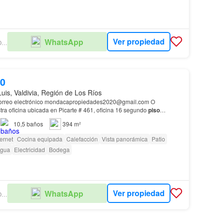
Ver propiedad
WhatsApp
MONDACA PROPIEDADES
00
Luis, Valdivia, Región de Los Ríos
ra oficina ubicada en Picarte # 461, oficina 16 segundo
piso
10,5
baños
394 m²
ternet
Cocina equipada
Calefacción
Vista panorámica
Patio
gua
Electricidad
Bodega
Ver propiedad
WhatsApp
MONDACA PROPIEDADES