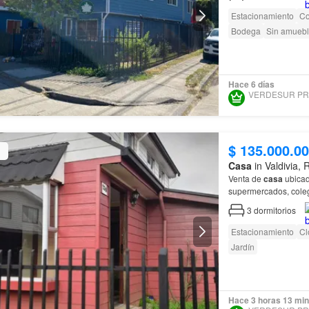
Estacionamiento
Co
Bodega
Sin amuebl
Hace 6 días
$ 135.000.0
Casa
in Valdivia,
Venta de
casa
ubicad
supermercados, coleg
Distribución: En prim
3
dormitorios
Estacionamiento
Cl
Jardín
Hace 3 horas 13 min