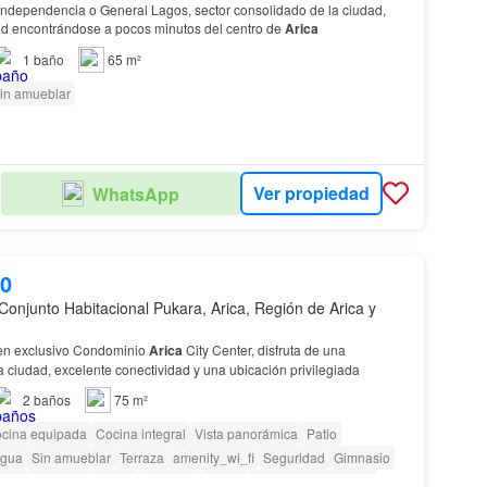
Independencia o General Lagos, sector consolidado de la ciudad,
ad encontrándose a pocos minutos del centro de
Arica
1
baño
65 m²
in amueblar
Ver propiedad
WhatsApp
00
Conjunto Habitacional Pukara, Arica, Región de Arica y
en exclusivo Condominio
Arica
City Center, disfruta de una
la ciudad, excelente conectividad y una ubicación privilegiada
2
baños
75 m²
cina equipada
Cocina integral
Vista panorámica
Patio
gua
Sin amueblar
Terraza
amenity_wi_fi
Seguridad
Gimnasio
iños
Ascensor
Jardín
Conserje
Parilla
Caseta de vigilancia