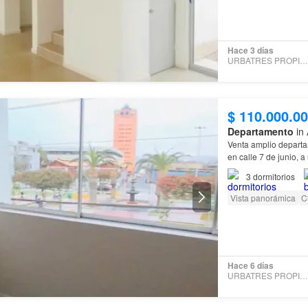
Hace 3 días
URBATRES PROPIEDADES
$ 110.000.0
Departamento
in 
Venta amplio departa
en calle 7 de junio, 
3
dormitorios
Vista panorámica
C
Hace 6 días
URBATRES PROPIEDADES