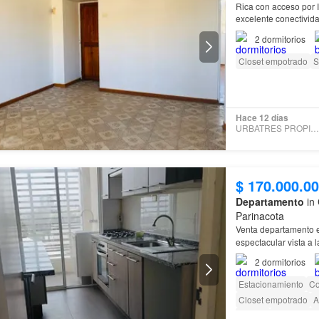
Rica con acceso por 
excelente conectivid
2
dormitorios
Closet empotrado
S
Hace 12 días
URBATRES PROPIEDADES
$ 170.000.0
Departamento
in 
Parinacota
Venta departamento 
espectacular vista a 
2
dormitorios
Estacionamiento
Co
Closet empotrado
A
Piscina
Área para n