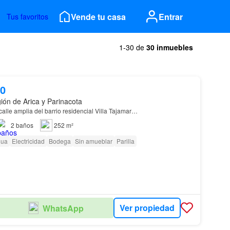
Vende tu casa
Entrar
Tus favoritos
1-30 de
30 inmuebles
00
ión de Arica y Parinacota
alle amplia del barrio residencial Villa Tajamar…
2
baños
252 m²
gua
Electricidad
Bodega
Sin amueblar
Parilla
Ver propiedad
WhatsApp