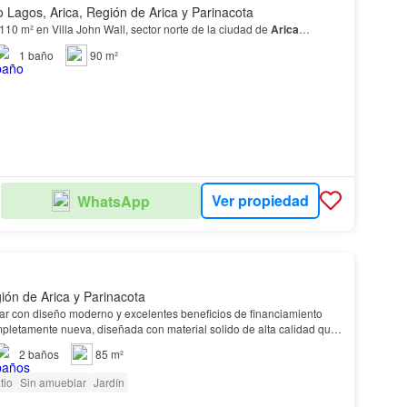
o Lagos, Arica, Región de Arica y Parinacota
110 m² en Villa John Wall, sector norte de la ciudad de
Arica
…
1
baño
90 m²
Ver propiedad
WhatsApp
ión de Arica y Parinacota
ar con diseño moderno y excelentes beneficios de financiamiento
pletamente nueva, diseñada con material solido de alta calidad que
lidad, eficiencia y menor necesida…
2
baños
85 m²
tio
Sin amueblar
Jardín