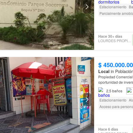
Estacionamiento
Ba
Parcialmente amobl
Hace 30+ días
LOURDES PROPIEDADES
$ 450.000.0
Local
in Población
Propiedad Comercial 
oportunidad de invers
2,5
baños
Estacionamiento
Al
Acceso para person
Hace 6 días