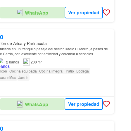
Ver propiedad
WhatsApp
00
ión de Arica y Parinacota
icada en un tranquilo pasaje del sector Radio El Morro, a pasos de
 Cerda, con excelente conectividad y cercanía a servicios.
ente regularizada, documentación al día…
2
baños
200 m²
lcón
Cocina equipada
Cocina integral
Patio
Bodega
para niños
Jardín
Ver propiedad
WhatsApp
00