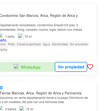
Condominio San Marcos, Arica, Región de Arica y
partamento remodelado, condominio Empart 5/3 piso, 3
emodelado, living, comedor, cocina, logia, balcón con mallas
1
baño
70 m²
lcón
Patio
Closet empotrado
Agua
Electricidad
Sin amueblar
arilla
Ver propiedad
WhatsApp
00
Tierras Blancas, Arica, Región de Arica y Parinacota
Condominio Parque Socoroma, en venta departamento frente a la playa Chinchorro de
, semi amoblado o sin muebles, 5to piso con una hermosa vista
2
baños
72 m²