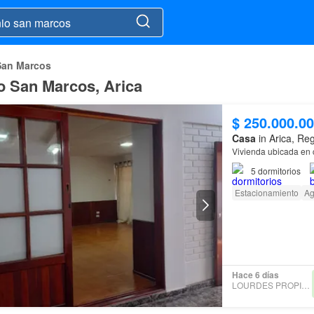
San Marcos
o San Marcos, Arica
$ 250.000.0
Casa
in Arica, Reg
Vivienda ubicada en c
5
dormitorios
Estacionamiento
A
Hace 6 días
LOURDES PROPIEDADES