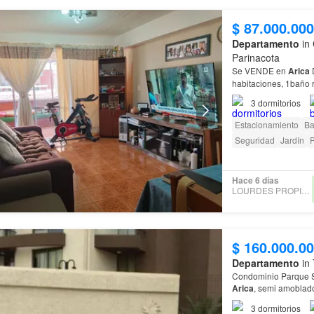
$ 87.000.000
Departamento
in 
Parinacota
Se VENDE en
Arica
De
habitaciones, 1baño r
3
dormitorios
Estacionamiento
Ba
Seguridad
Jardín
P
Hace 6 días
LOURDES PROPIEDADES
$ 160.000.0
Departamento
in 
Arica
3
dormitorios