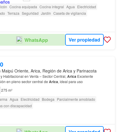
lcón
Cocina equipada
Cocina integral
Agua
Electricidad
ado
Terraza
Seguridad
Jardín
Caseta de vigilancia
Ver propiedad
WhatsApp
00
 Maipú Oriente, Arica, Región de Arica y Parinacota
y Habitacional en Venta – Sector Central,
Arica
Excelente
ión en pleno sector central de
Arica
, ideal para uso
275 m²
arma
Agua
Electricidad
Bodega
Parcialmente amoblado
as con discapacidad
Ver propiedad