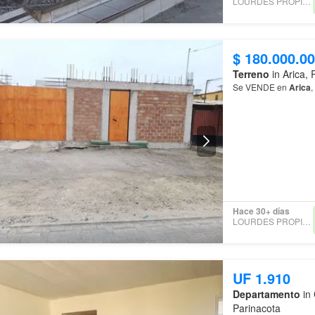
LOURDES PROPIEDADES
$ 180.000.0
Terreno
in Arica, 
Se VENDE en
Arica
Hace 30+ días
LOURDES PROPIEDADES
UF 1.910
Departamento
in 
Parinacota