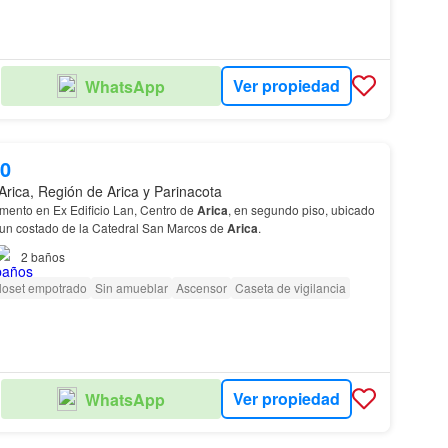
Ver propiedad
WhatsApp
00
Arica, Región de Arica y Parinacota
mento en Ex Edificio Lan, Centro de
Arica
, en segundo piso, ubicado
a un costado de la Catedral San Marcos de
Arica
.
2
baños
loset empotrado
Sin amueblar
Ascensor
Caseta de vigilancia
Ver propiedad
WhatsApp