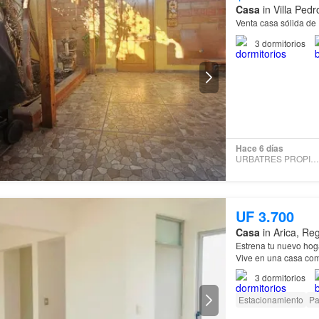
Casa
in Villa Pedr
Venta casa sólida de 
3
dormitorios
Hace 6 días
URBATRES PROPIEDADES
UF 3.700
Casa
in Arica, Reg
Estrena tu nuevo hog
Vive en una casa com
brindan mayor durabi
3
dormitorios
Estacionamiento
Pa