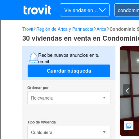
Viviendas en v
enta
Trovit
Región de Arica y Parinacota
Arica
Condominio 
30 viviendas en venta en Condomini
Recibe nuevos anuncios en tu
email
Guardar búsqueda
Ordenar por
Relevancia
Tipo de vivienda
Cualquiera