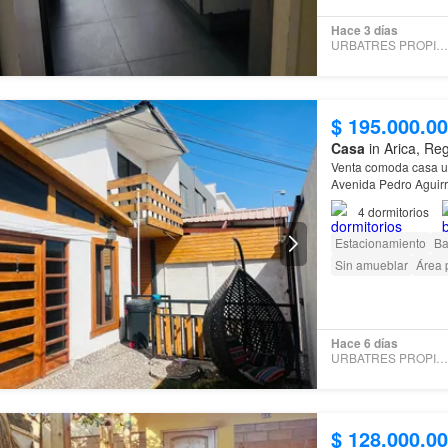
Hace 3 días
URBATRES PROPIEDADES
$ 195.000.0
Casa
in Arica, Reg
Venta comoda casa ub
Avenida Pedro Aguirre
Propiedad completam
4
dormitorios
Estacionamiento
Ba
Sin amueblar
Área 
Hace 6 días
URBATRES PROPIEDADES
$ 128.000.0