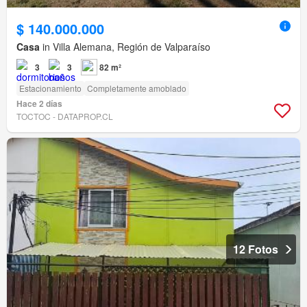
$ 140.000.000
Casa
in Villa Alemana, Región de Valparaíso
3
3
82 m²
Estacionamiento
Completamente amoblado
Hace 2 días
TOCTOC - DATAPROP.CL
12 Fotos