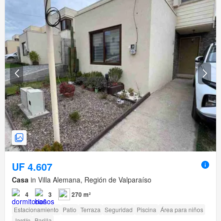
UF 4.607
Casa
in Villa Alemana, Región de Valparaíso
4
3
270 m²
Estacionamiento
Patio
Terraza
Seguridad
Piscina
Área para niños
Jardín
Parilla