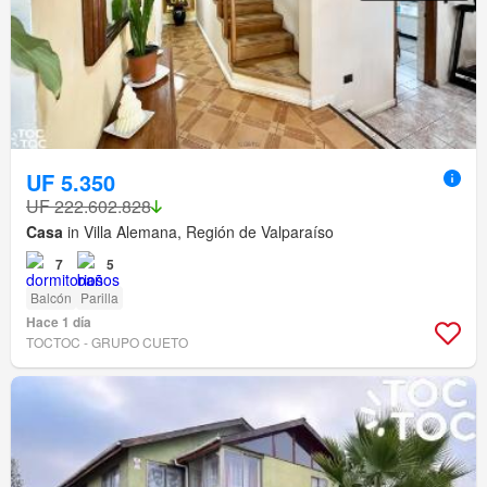
UF 5.350
UF 222.602.828
Casa
in Villa Alemana, Región de Valparaíso
7
5
Balcón
Parilla
Hace 1 día
TOCTOC - GRUPO CUETO