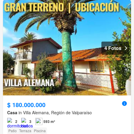
4 Fotos
$ 180.000.000
Casa
in Villa Alemana, Región de Valparaíso
2
3
593 m²
Patio
Terraza
Piscina