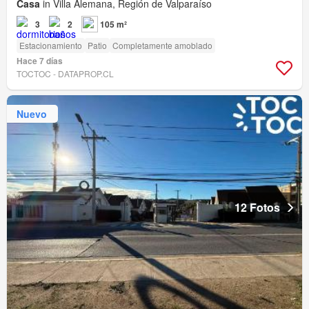
Casa
in Villa Alemana, Región de Valparaíso
3
2
105 m²
Estacionamiento
Patio
Completamente amoblado
Hace 7 días
TOCTOC - DATAPROP.CL
Nuevo
12 Fotos