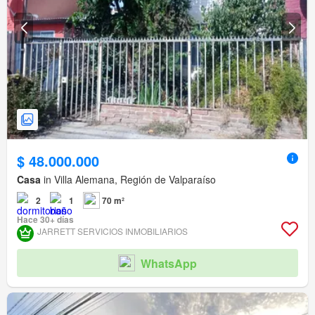
$ 48.000.000
Casa
in Villa Alemana, Región de Valparaíso
2
1
70 m²
Hace 30+ días
JARRETT SERVICIOS INMOBILIARIOS
WhatsApp