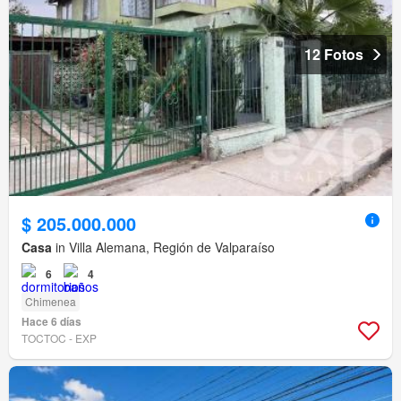
12 Fotos
$ 205.000.000
Casa
in Villa Alemana, Región de Valparaíso
6
4
Chimenea
Hace 6 días
TOCTOC - EXP