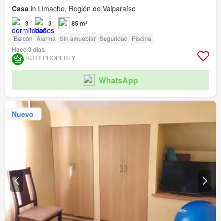
Casa
in Limache, Región de Valparaíso
3
3
85 m²
Balcón
Alarma
Sin amueblar
Seguridad
Piscina
Hace 3 días
KUTT PROPERTY
WhatsApp
Nuevo