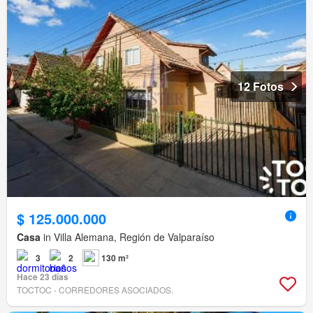
12 Fotos
$ 125.000.000
Casa
in Villa Alemana, Región de Valparaíso
3
2
130 m²
Hace 23 días
TOCTOC - CORREDORES ASOCIADOS.