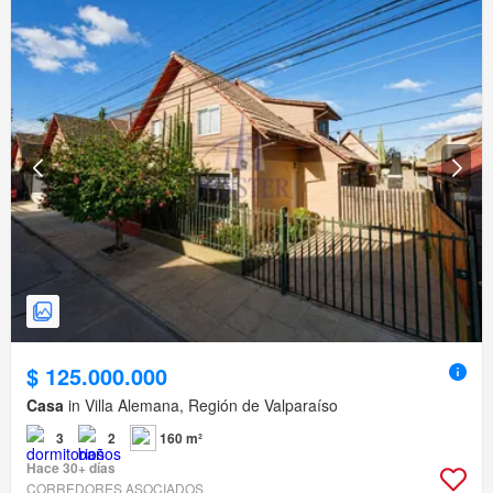
$ 125.000.000
Casa
in Villa Alemana, Región de Valparaíso
3
2
160 m²
Hace 30+ días
CORREDORES ASOCIADOS