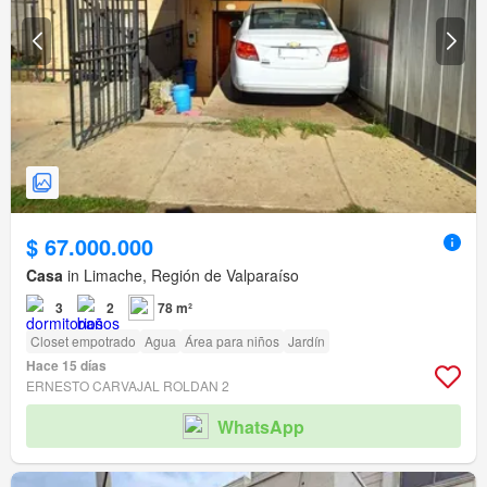
$ 67.000.000
Casa
in Limache, Región de Valparaíso
3
2
78 m²
Closet empotrado
Agua
Área para niños
Jardín
Hace 15 días
ERNESTO CARVAJAL ROLDAN 2
WhatsApp