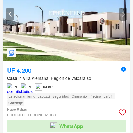
UF 4.200
Casa
in Villa Alemana, Región de Valparaíso
3
2
84 m²
Estacionamiento
Jacuzzi
Seguridad
Gimnasio
Piscina
Jardín
Conserje
Hace 6 días
EHRENFELD PROPIEDADES
WhatsApp