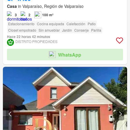
Casa
in Valparaíso, Región de Valparaíso
3
2
100 m²
Estacionamiento
Cocina equipada
Calefacción
Patio
Closet empotrado
Sin amueblar
Jardín
Conserje
Parilla
Hace 22 horas 42 minutos
DISTRITO PROPIEDADES
WhatsApp