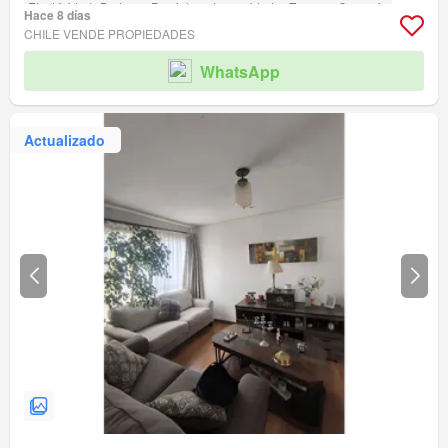
Electricidad
Bodega
Parcialmente amoblado
Terraza
Conserje
Hace 8 días
Acceso para personas con discapacidad
CHILE VENDE PROPIEDADES
WhatsApp
Actualizado