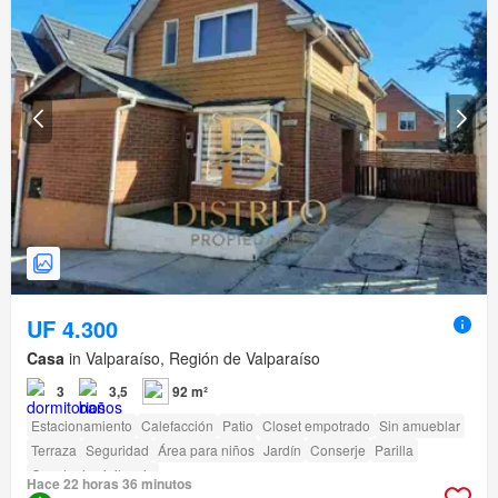
UF 4.300
Casa
in Valparaíso, Región de Valparaíso
3
3,5
92 m²
Estacionamiento
Calefacción
Patio
Closet empotrado
Sin amueblar
Terraza
Seguridad
Área para niños
Jardín
Conserje
Parilla
Caseta de vigilancia
Hace 22 horas 36 minutos