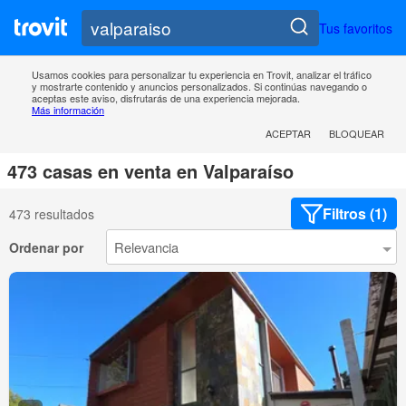
Tus favoritos
Usamos cookies para personalizar tu experiencia en Trovit, analizar el tráfico
y mostrarte contenido y anuncios personalizados. Si continúas navegando o
aceptas este aviso, disfrutarás de una experiencia mejorada.
Más información
ACEPTAR
BLOQUEAR
473 casas en venta en Valparaíso
Filtros (1)
473 resultados
Ordenar por