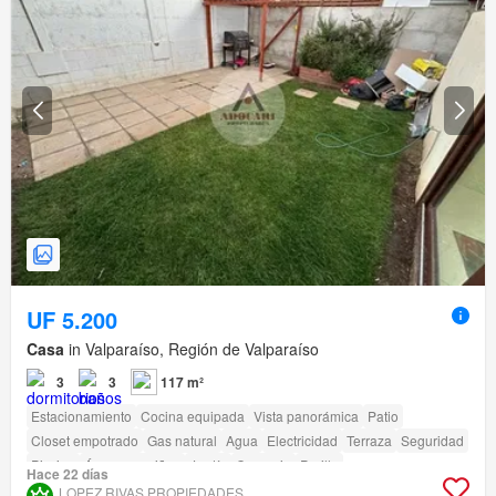
UF 5.200
Casa
in Valparaíso, Región de Valparaíso
3
3
117 m²
Estacionamiento
Cocina equipada
Vista panorámica
Patio
Closet empotrado
Gas natural
Agua
Electricidad
Terraza
Seguridad
Piscina
Área para niños
Jardín
Conserje
Parilla
Hace 22 días
LOPEZ RIVAS PROPIEDADES