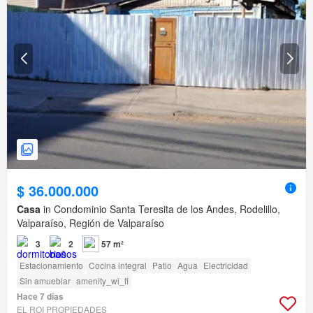
$ 36.000.000
Casa
in Condominio Santa Teresita de los Andes, Rodelillo,
Valparaíso, Región de Valparaíso
3
2
57 m²
Estacionamiento
Cocina integral
Patio
Agua
Electricidad
Sin amueblar
amenity_wi_fi
Hace 7 días
EL ROI PROPIEDADES