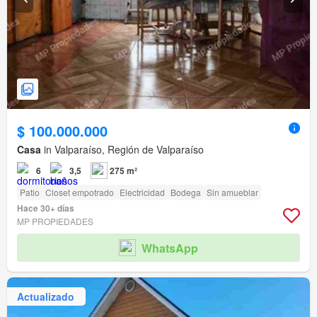
$ 100.000.000
Casa
in Valparaíso, Región de Valparaíso
6
3,5
275 m²
Patio
Closet empotrado
Electricidad
Bodega
Sin amueblar
Hace 30+ días
MP PROPIEDADES
WhatsApp
Actualizado