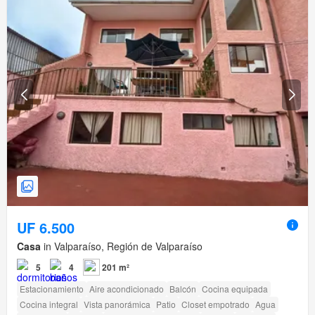
UF 6.500
Casa
in Valparaíso, Región de Valparaíso
5
4
201 m²
Estacionamiento
Aire acondicionado
Balcón
Cocina equipada
Cocina integral
Vista panorámica
Patio
Closet empotrado
Agua