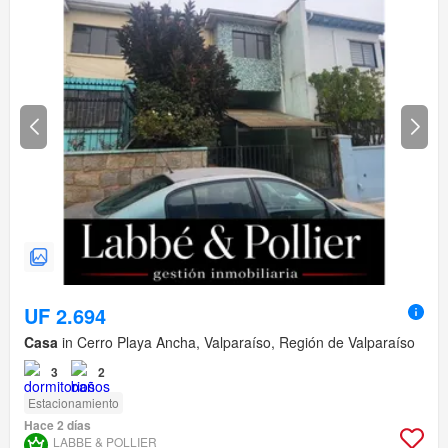
UF 2.694
Casa
in Cerro Playa Ancha, Valparaíso, Región de Valparaíso
3
2
Estacionamiento
Hace 2 días
LABBE & POLLIER