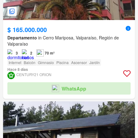
$ 165.000.000
Departamento
in Cerro Mariposa, Valparaíso, Región de
Valparaíso
3
2
70 m²
Internet
Balcón
Gimnasio
Piscina
Ascensor
Jardín
Hace 8 días
CENTURY21 ORION
WhatsApp