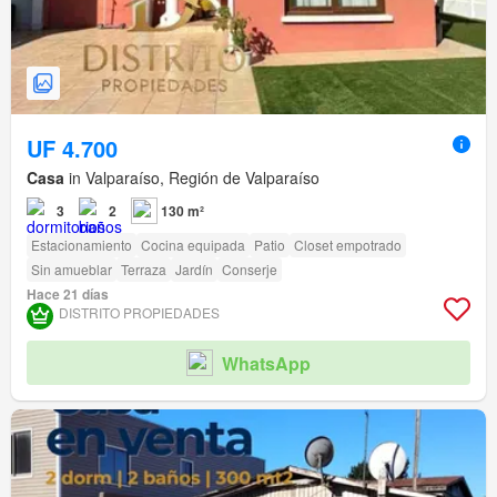
UF 4.700
Casa
in Valparaíso, Región de Valparaíso
3
2
130 m²
Estacionamiento
Cocina equipada
Patio
Closet empotrado
Sin amueblar
Terraza
Jardín
Conserje
Hace 21 días
DISTRITO PROPIEDADES
WhatsApp