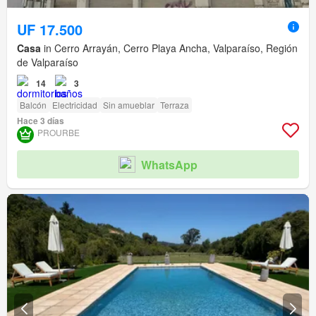
UF 17.500
Casa
in Cerro Arrayán, Cerro Playa Ancha, Valparaíso, Región
de Valparaíso
14
3
Balcón
Electricidad
Sin amueblar
Terraza
Hace 3 días
PROURBE
WhatsApp