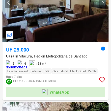
UF 25.000
Casa
in Vitacura, Región Metropolitana de Santiago
5
4
168 m²
Estacionamiento
Internet
Patio
Gas natural
Electricidad
Parilla
Hace 7 días
PROA GESTION INMOBILIARIA
WhatsApp