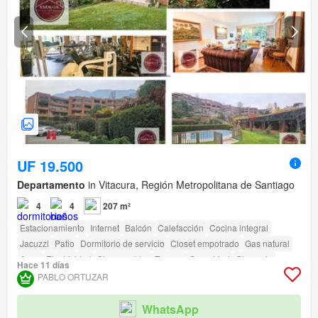
UF 19.500
Departamento
in Vitacura, Región Metropolitana de Santiago
4
4
207 m²
Estacionamiento
Internet
Balcón
Calefacción
Cocina integral
Jacuzzi
Patio
Dormitorio de servicio
Closet empotrado
Gas natural
Agua
Electricidad
Sin amueblar
Terraza
Seguridad
Gimnasio
Hace 11 días
Piscina
Área para niños
Ascensor
Jardín
Conserje
Parilla
PABLO ORTUZAR
Caseta de vigilancia
Acceso para personas con discapacidad
Cancha de tenis
WhatsApp