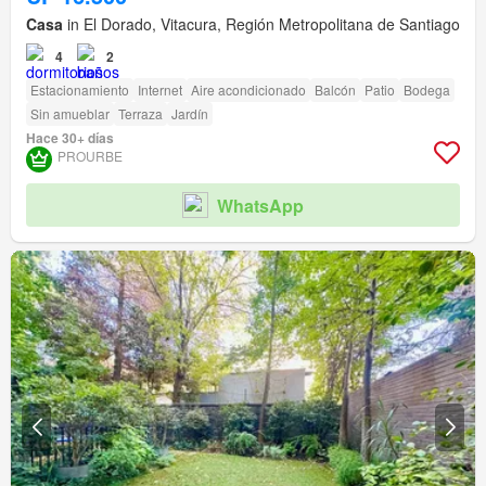
Casa
in El Dorado, Vitacura, Región Metropolitana de Santiago
4
2
Estacionamiento
Internet
Aire acondicionado
Balcón
Patio
Bodega
Sin amueblar
Terraza
Jardín
Hace 30+ días
PROURBE
WhatsApp