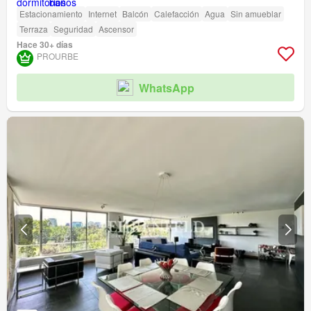
Estacionamiento
Internet
Balcón
Calefacción
Agua
Sin amueblar
Terraza
Seguridad
Ascensor
Hace 30+ días
PROURBE
WhatsApp