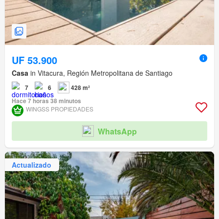
UF 53.900
Casa
in Vitacura, Región Metropolitana de Santiago
7
6
428 m²
Hace 7 horas 38 minutos
WINGSS PROPIEDADES
WhatsApp
Actualizado