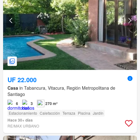
UF 22.000
Casa
in Tabancura, Vitacura, Región Metropolitana de
Santiago
6
3
270 m²
Estacionamiento
Calefacción
Terraza
Piscina
Jardín
Hace 30+ días
RE/MAX URBANO