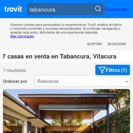
Tus favoritos
Usamos cookies para personalizar tu experiencia en Trovit, analizar el tráfico
y mostrarte contenido y anuncios personalizados. Si continúas navegando o
aceptas este aviso, disfrutarás de una experiencia mejorada.
Más información
ACEPTAR
BLOQUEAR
7 casas en venta en Tabancura, Vitacura
Filtros (1)
7 resultados
Ordenar por