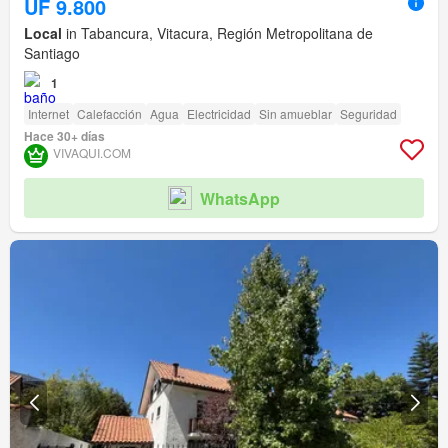
UF 9.800
Local
in Tabancura, Vitacura, Región Metropolitana de
Santiago
1
Internet
Calefacción
Agua
Electricidad
Sin amueblar
Seguridad
Hace 30+ días
VIVAQUI.COM
WhatsApp