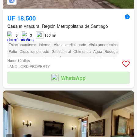
UF 18.500
Casa
in Vitacura, Región Metropolitana de Santiago
5
3
150 m²
Estacionamiento
Internet
Aire acondicionado
Vista panorámica
Patio
Closet empotrado
Gas natural
Chimenea
Agua
Bodega
Sin amueblar
amenity_wi_fi
Área para niños
Jardín
Conserje
Hace 10 días
Parilla
LAND LORD PROPERTY
WhatsApp