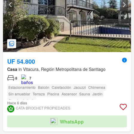
UF 54.800
Casa
in Vitacura, Región Metropolitana de Santiago
8
7
Estacionamiento
Balcón
Calefacción
Jacuzzi
Chimenea
Sin amueblar
Terraza
Piscina
Ascensor
Sauna
Jardín
Cancha de tenis
Hace 6 días
CATA BROCHET PROPIEDADES
WhatsApp