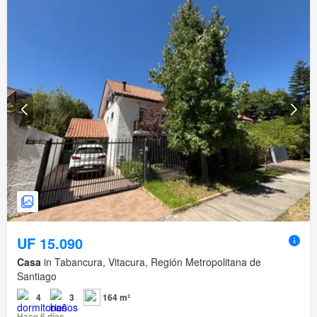
UF 15.090
Casa
in Tabancura, Vitacura, Región Metropolitana de
Santiago
4
3
164 m²
Hace 6 días