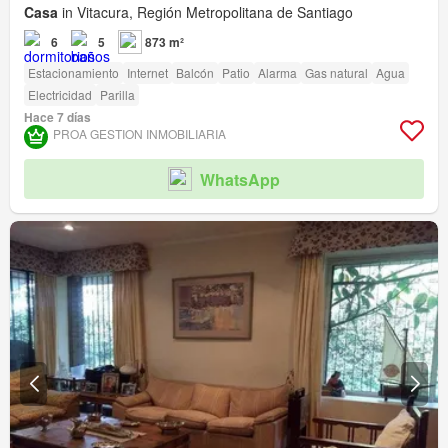
Casa
in Vitacura, Región Metropolitana de Santiago
6
5
873 m²
Estacionamiento
Internet
Balcón
Patio
Alarma
Gas natural
Agua
Electricidad
Parilla
Hace 7 días
PROA GESTION INMOBILIARIA
WhatsApp