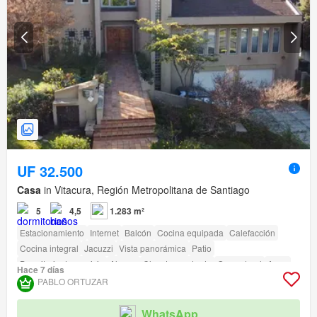
UF 32.500
Casa
in Vitacura, Región Metropolitana de Santiago
5
4,5
1.283 m²
Estacionamiento
Internet
Balcón
Cocina equipada
Calefacción
Cocina integral
Jacuzzi
Vista panorámica
Patio
Dormitorio de servicio
Alarma
Closet empotrado
Gas natural
Agua
Hace 7 días
Electricidad
Bodega
Sin amueblar
Terraza
amenity_wi_fi
PABLO ORTUZAR
Seguridad
Piscina
Área para niños
Biblioteca
Jardín
Conserje
Parilla
Caseta de vigilancia
WhatsApp