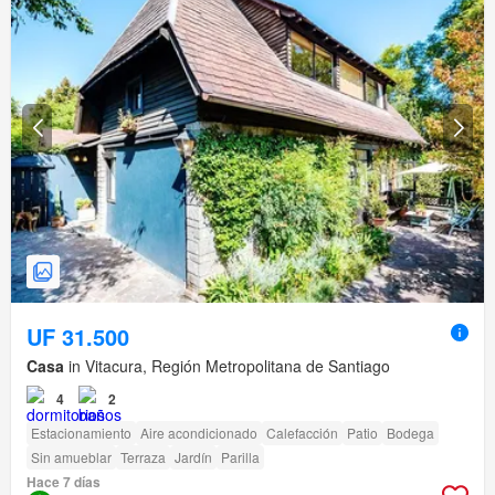
UF 31.500
Casa
in Vitacura, Región Metropolitana de Santiago
4
2
Estacionamiento
Aire acondicionado
Calefacción
Patio
Bodega
Sin amueblar
Terraza
Jardín
Parilla
Hace 7 días