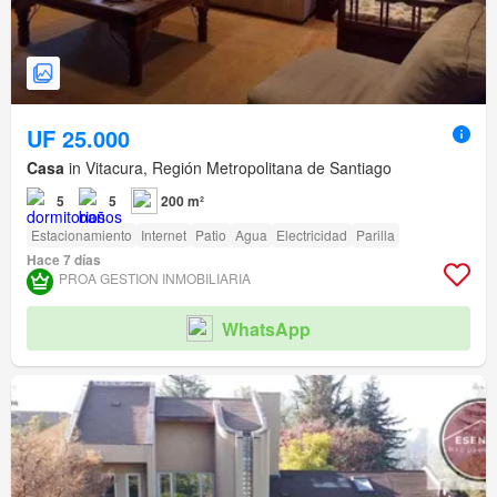
UF 25.000
Casa
in Vitacura, Región Metropolitana de Santiago
5
5
200 m²
Estacionamiento
Internet
Patio
Agua
Electricidad
Parilla
Hace 7 días
PROA GESTION INMOBILIARIA
WhatsApp