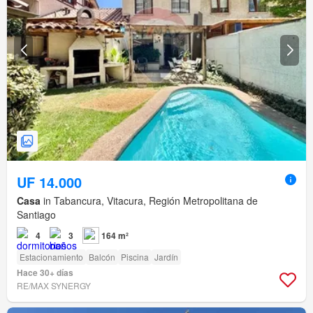
UF 14.000
Casa
in Tabancura, Vitacura, Región Metropolitana de
Santiago
4
3
164 m²
Estacionamiento
Balcón
Piscina
Jardín
Hace 30+ días
RE/MAX SYNERGY