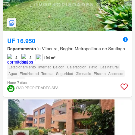
UF 16.950
Departamento
in Vitacura, Región Metropolitana de Santiago
4
3
194 m²
Estacionamiento
Internet
Balcón
Calefacción
Patio
Gas natural
Agua
Electricidad
Terraza
Seguridad
Gimnasio
Piscina
Ascensor
Conserje
Hace 7 días
OVO PROPIEDADES SPA