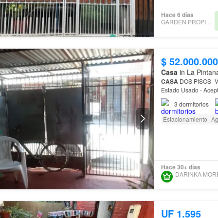
Hace 6 días
GARDEN PROPIEDADES
$ 52.000.000
Casa
in La Pintan
CASA
DOS PISOS- V
Estado Usado - Acep
3
dormitorios
Estacionamiento
A
Hace 30+ días
UF 1.595