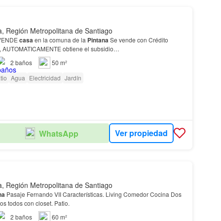
a, Región Metropolitana de Santiago
 VENDE
casa
en la comuna de la
Pintana
Se vende con Crédito
ie, AUTOMATICAMENTE obtiene el subsidio…
2
baños
50 m²
tio
Agua
Electricidad
Jardín
Ver propiedad
WhatsApp
a, Región Metropolitana de Santiago
na
Pasaje Fernando VII Características. Living Comedor Cocina Dos
os todos con closet. Patio.
2
baños
60 m²