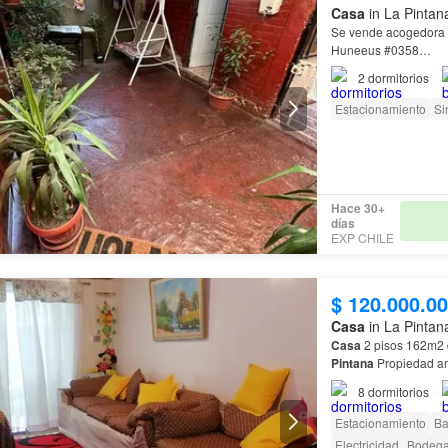
Casa
in La Pintan
Se vende acogedora
Huneeus #0358…
2
dormitorios
Estacionamiento
Si
Hace 30+
días
EXP CHILE
$ 120.000.0
Casa
in La Pintan
Casa
2 pisos 162m2 d
Pintana
Propiedad am
8
dormitorios
Estacionamiento
Ba
Electricidad
Bodeg