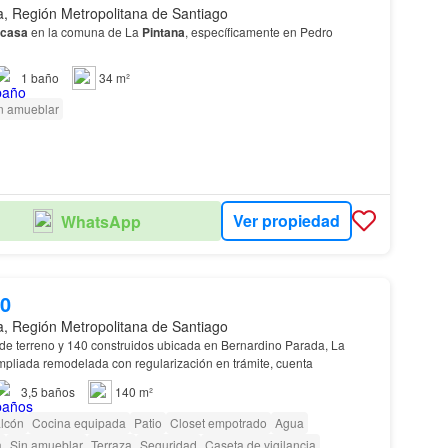
a, Región Metropolitana de Santiago
casa
en la comuna de La
Pintana
, específicamente en Pedro
1
baño
34 m²
n amueblar
Ver propiedad
WhatsApp
00
a, Región Metropolitana de Santiago
e terreno y 140 construidos ubicada en Bernardino Parada, La
pliada remodelada con regularización en trámite, cuenta
3,5
baños
140 m²
lcón
Cocina equipada
Patio
Closet empotrado
Agua
a
Sin amueblar
Terraza
Seguridad
Caseta de vigilancia