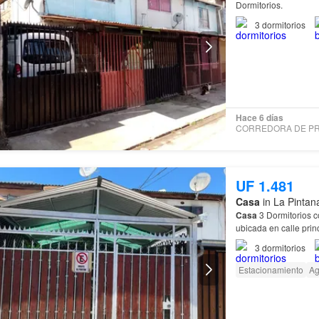
Dormitorios.
3
dormitorios
Hace 6 días
UF 1.481
Casa
in La Pintan
Casa
3 Dormitorios 
ubicada en calle prin
dormitorios • 1 baño
3
dormitorios
Estacionamiento
A