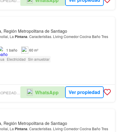
WhatsApp
CORREDORA DE PROPIEDADES HELI ORTIZ GONZALEZ
a, Región Metropolitana de Santiago
ollai, La
Pintana
. Caracteristias. Living Comedor Cocina Baño Tres
1
baño
60 m²
gua
Electricidad
Sin amueblar
Ver propiedad
WhatsApp
CORREDORA DE PROPIEDADES HELI ORTIZ GONZALEZ
a, Región Metropolitana de Santiago
ollai, La
Pintana
. Caracteristias. Living Comedor Cocina Baño Tres