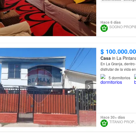
Hace 6 días
$ 100.000.0
Casa
in La Pintan
En La Granja, dentro 
disfrutar de la vida e
5
dormitorios
Hace 30+ días
TITANIO PR