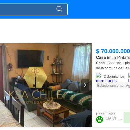
$ 70.000.000
Casa
in La Pintan
Casa
usada, de 1 pis
de la comuna de La
P
3
dormitorios
Estacionamiento
A
Hace 9 días
KSA CHILE SPA