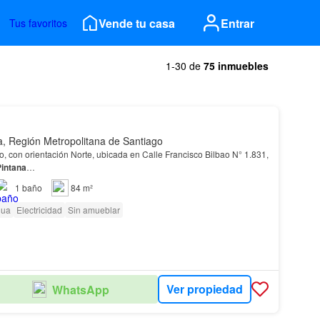
Vende tu casa
Entrar
Tus favoritos
1-30 de
75 inmuebles
a, Región Metropolitana de Santiago
o, con orientación Norte, ubicada en Calle Francisco Bilbao N° 1.831,
intana
…
1
baño
84 m²
gua
Electricidad
Sin amueblar
Ver propiedad
WhatsApp