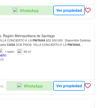
Ver propiedad
WhatsApp
a, Región Metropolitana de Santiago
ILLA CONCIERTO II- LA
PINTANA
$52.000.000 · Disponible Detalles
table
CASA
DOS PISOS- VILLA CONCIERTO II- LA
PINTANA
…
1
baño
60 m²
gua
Ver propiedad
WhatsApp
DARINKA MORENO Y CÍA. SPA