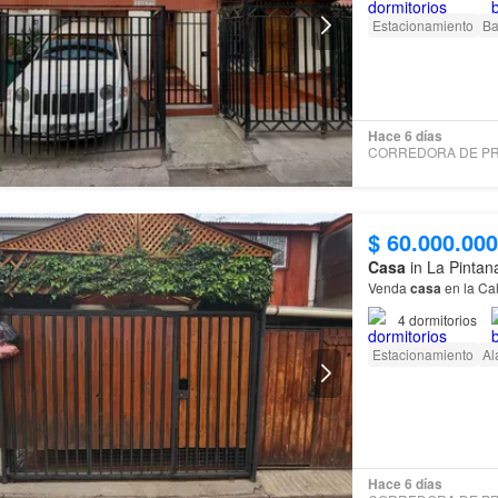
Estacionamiento
Ba
Hace 6 días
$ 60.000.000
Casa
in La Pintan
Venda
casa
en la Ca
4
dormitorios
Estacionamiento
Al
Hace 6 días