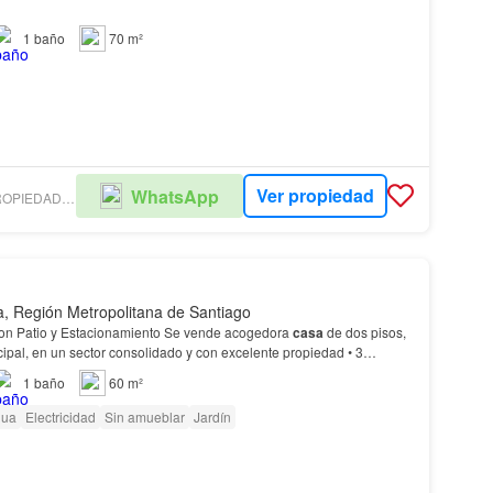
1
baño
70 m²
Ver propiedad
WhatsApp
CORREDORA DE PROPIEDADES HELI ORTIZ GONZALEZ
a, Región Metropolitana de Santiago
con Patio y Estacionamiento Se vende acogedora
casa
de dos pisos,
cipal, en un sector consolidado y con excelente propiedad • 3
 • Living y comedor amplios • Cocina…
1
baño
60 m²
gua
Electricidad
Sin amueblar
Jardín