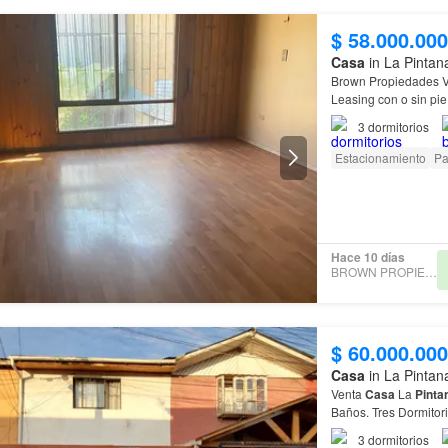
$ 58.000.000
Casa
in La Pintan
Brown Propiedades
Leasing con o sin p
3
dormitorios
Estacionamiento
Pa
Hace 10 días
BROWN PROPIEDADES
$ 60.000.000
Casa
in La Pintan
Venta
Casa
La
Pinta
Baños. Tres Dormitori
3
dormitorios