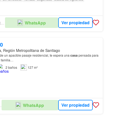
Ver propiedad
WhatsApp
SOGNO PROPIEDADES SPA
00
a, Región Metropolitana de Santiago
de un apacible pasaje residencial, te espera una
casa
pensada para
n familia…
2
baños
127 m²
Ver propiedad
WhatsApp
OPIEDADES