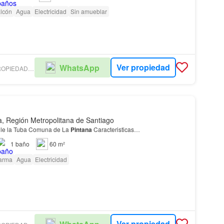
lcón
Agua
Electricidad
Sin amueblar
Ver propiedad
WhatsApp
CORREDORA DE PROPIEDADES HELI ORTIZ GONZALEZ
a, Región Metropolitana de Santiago
lle la Tuba Comuna de La
Pintana
Caracteristicas…
1
baño
60 m²
arma
Agua
Electricidad
Ver propiedad