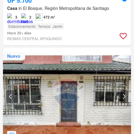
UF 5.700
Casa
in El Bosque, Región Metropolitana de Santiago
3
2
472 m²
Estacionamiento
Terraza
Jardín
Hace 30+ días
RE/MAX CENTRAL APOQUINDO
Nuevo