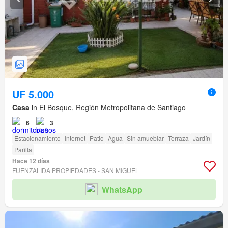
UF 5.000
Casa
in El Bosque, Región Metropolitana de Santiago
6
3
Estacionamiento
Internet
Patio
Agua
Sin amueblar
Terraza
Jardín
Parilla
Hace 12 días
FUENZALIDA PROPIEDADES - SAN MIGUEL
WhatsApp