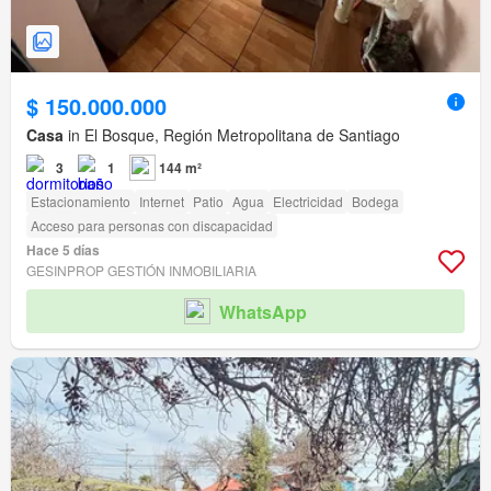
$ 150.000.000
Casa
in El Bosque, Región Metropolitana de Santiago
3
1
144 m²
Estacionamiento
Internet
Patio
Agua
Electricidad
Bodega
Acceso para personas con discapacidad
Hace 5 días
GESINPROP GESTIÓN INMOBILIARIA
WhatsApp