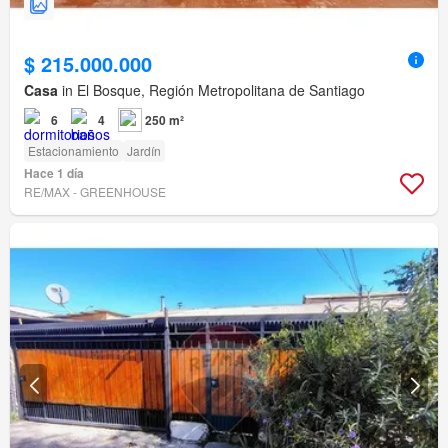
$ 215.000.000
Casa
in El Bosque, Región Metropolitana de Santiago
6
4
250 m²
Estacionamiento
Jardín
Hace 1 día
RE/MAX - GREENHOUSE