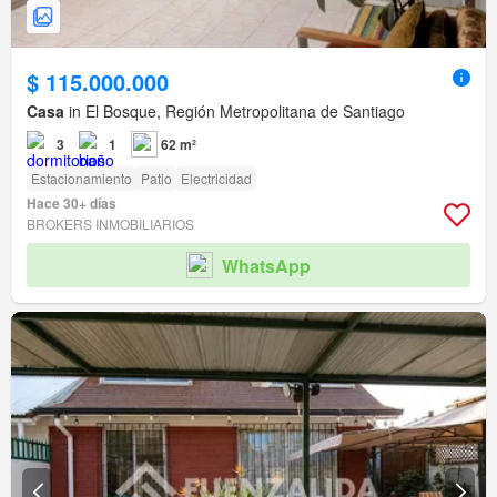
$ 115.000.000
Casa
in El Bosque, Región Metropolitana de Santiago
3
1
62 m²
Estacionamiento
Patio
Electricidad
Hace 30+ días
BROKERS INMOBILIARIOS
WhatsApp