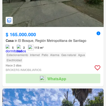
$ 165.000.000
Casa
in El Bosque, Región Metropolitana de Santiago
5
2
113 m²
Estacionamiento
Internet
Patio
Alarma
Gas natural
Agua
Electricidad
Hace 2 días
BROKERS INMOBILIARIOS
WhatsApp