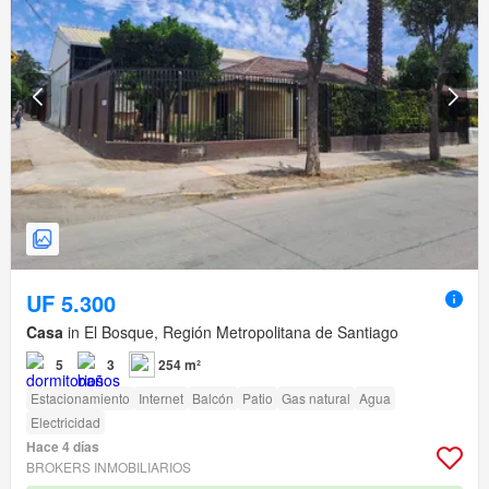
UF 5.300
Casa
in El Bosque, Región Metropolitana de Santiago
5
3
254 m²
Estacionamiento
Internet
Balcón
Patio
Gas natural
Agua
Electricidad
Hace 4 días
BROKERS INMOBILIARIOS