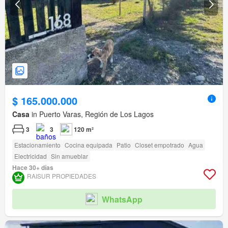
$ 165.000.000
Casa
in Puerto Varas, Región de Los Lagos
3
3
120 m²
Estacionamiento
Cocina equipada
Patio
Closet empotrado
Agua
Electricidad
Sin amueblar
Hace 30+ días
RAISUR PROPIEDADES
WhatsApp