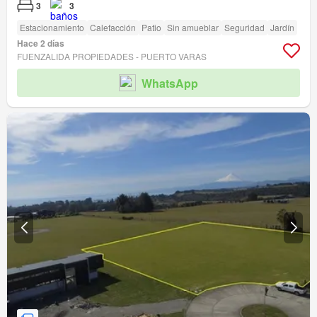
3
3
Estacionamiento
Calefacción
Patio
Sin amueblar
Seguridad
Jardín
Hace 2 días
FUENZALIDA PROPIEDADES - PUERTO VARAS
WhatsApp