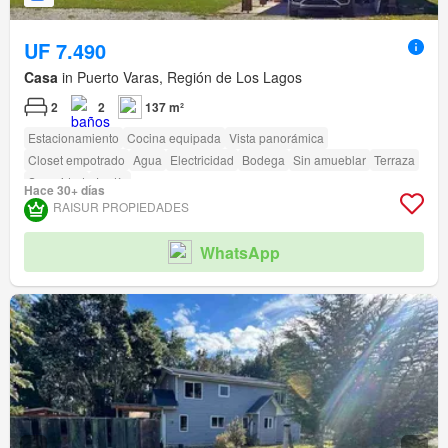
UF 7.490
Casa
in Puerto Varas, Región de Los Lagos
2
2
137 m²
Estacionamiento
Cocina equipada
Vista panorámica
Closet empotrado
Agua
Electricidad
Bodega
Sin amueblar
Terraza
Seguridad
Jardín
Hace 30+ días
RAISUR PROPIEDADES
WhatsApp