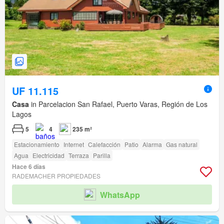
UF 11.115
Casa
in Parcelacion San Rafael, Puerto Varas, Región de Los
Lagos
5
4
235 m²
Estacionamiento
Internet
Calefacción
Patio
Alarma
Gas natural
Agua
Electricidad
Terraza
Parilla
Hace 6 días
RADEMACHER PROPIEDADES
WhatsApp