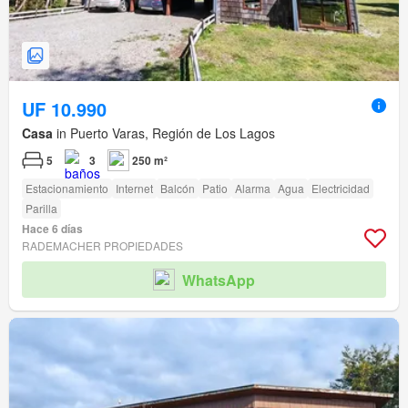
UF 10.990
Casa
in Puerto Varas, Región de Los Lagos
5
3
250 m²
Estacionamiento
Internet
Balcón
Patio
Alarma
Agua
Electricidad
Parilla
Hace 6 días
RADEMACHER PROPIEDADES
WhatsApp