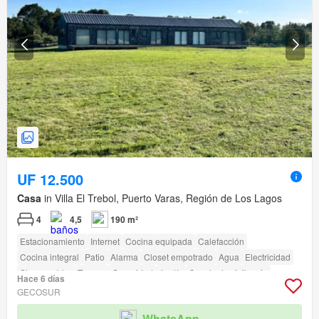
UF 12.500
Casa
in Villa El Trebol, Puerto Varas, Región de Los Lagos
4
4,5
190 m²
Estacionamiento
Internet
Cocina equipada
Calefacción
Cocina integral
Patio
Alarma
Closet empotrado
Agua
Electricidad
Sin amueblar
Terraza
Seguridad
Jardín
Caseta de vigilancia
Hace 6 días
GECOSUR
WhatsApp