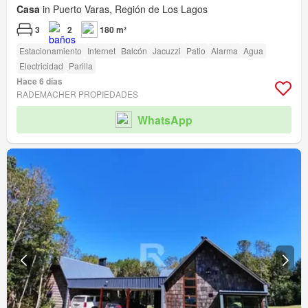
Casa
in Puerto Varas, Región de Los Lagos
3
2
180 m²
Estacionamiento
Internet
Balcón
Jacuzzi
Patio
Alarma
Agua
Electricidad
Parilla
Hace 6 días
RADEMACHER PROPIEDADES
WhatsApp