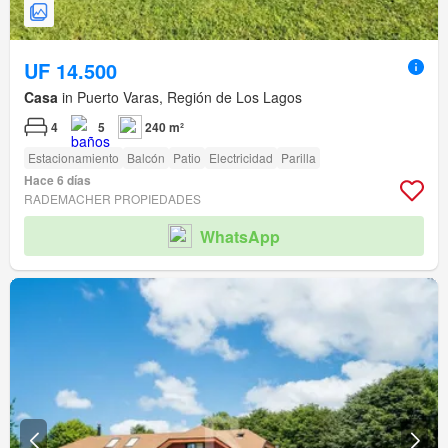
UF 14.500
Casa
in Puerto Varas, Región de Los Lagos
4
5
240 m²
Estacionamiento
Balcón
Patio
Electricidad
Parilla
Hace 6 días
RADEMACHER PROPIEDADES
WhatsApp