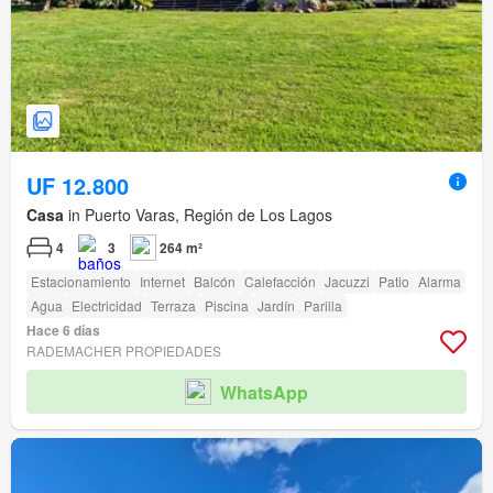
UF 12.800
Casa
in Puerto Varas, Región de Los Lagos
4
3
264 m²
Estacionamiento
Internet
Balcón
Calefacción
Jacuzzi
Patio
Alarma
Agua
Electricidad
Terraza
Piscina
Jardín
Parilla
Hace 6 días
RADEMACHER PROPIEDADES
WhatsApp