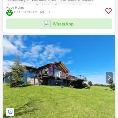
Gas natural
Agua
Electricidad
Terraza
Jardín
Conserje
Hace 6 días
RAISUR PROPIEDADES
WhatsApp