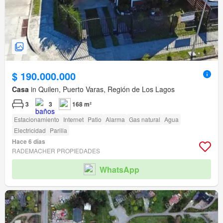
$ 190.000.000
Casa
in Quilen, Puerto Varas, Región de Los Lagos
3
3
168 m²
Estacionamiento
Internet
Patio
Alarma
Gas natural
Agua
Electricidad
Parilla
Hace 6 días
RADEMACHER PROPIEDADES
WhatsApp