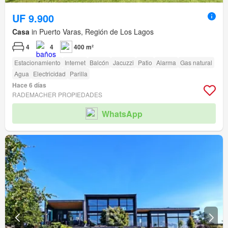
UF 9.900
Casa
in Puerto Varas, Región de Los Lagos
4
4
400 m²
Estacionamiento
Internet
Balcón
Jacuzzi
Patio
Alarma
Gas natural
Agua
Electricidad
Parilla
Hace 6 días
RADEMACHER PROPIEDADES
WhatsApp