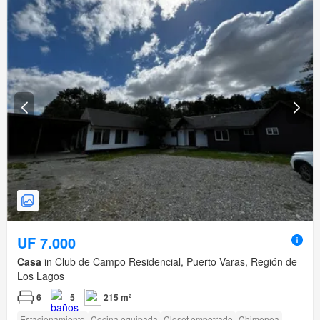
UF 7.000
Casa
in Club de Campo Residencial, Puerto Varas, Región de
Los Lagos
6
5
215 m²
Estacionamiento
Cocina equipada
Closet empotrado
Chimenea