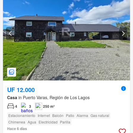
UF 12.000
Casa
in Puerto Varas, Región de Los Lagos
4
3
250 m²
Estacionamiento
Internet
Balcón
Patio
Alarma
Gas natural
Chimenea
Agua
Electricidad
Parilla
Hace 6 días