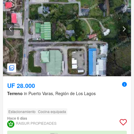
UF 28.000
Terreno
in Puerto Varas, Región de Los Lagos
Estacionamiento
Cocina equipada
Hace 6 días
RAISUR PROPIEDADES