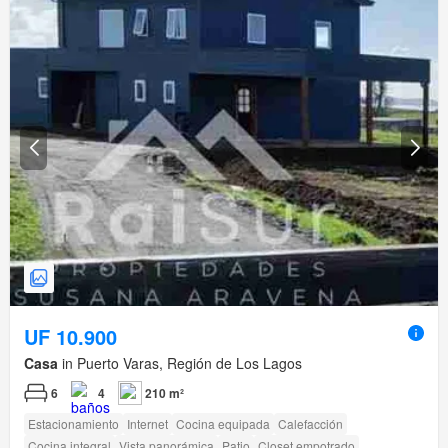
UF 10.900
Casa
in Puerto Varas, Región de Los Lagos
6
4
210 m²
Estacionamiento
Internet
Cocina equipada
Calefacción
Cocina integral
Vista panorámica
Patio
Closet empotrado