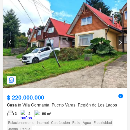
$ 220.000.000
Casa
in Villa Germania, Puerto Varas, Región de Los Lagos
3
2
90 m²
Estacionamiento
Internet
Calefacción
Patio
Agua
Electricidad
Jardín
Parilla