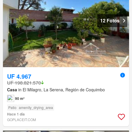
12 Fotos
UF 4.967
UF 198.821.570
Casa
in El Milagro, La Serena, Región de Coquimbo
90 m²
Patio
amenity_drying_area
Hace 1 día
GOPLACEIT.COM