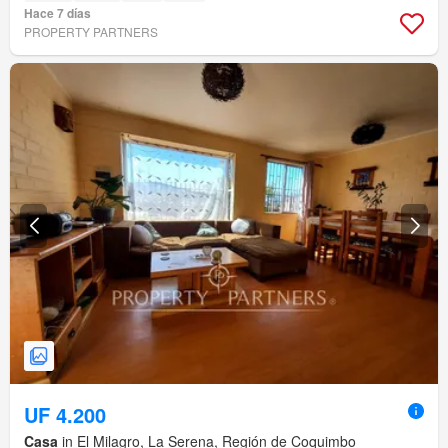
Hace 7 días
PROPERTY PARTNERS
UF 4.200
Casa
in El Milagro, La Serena, Región de Coquimbo