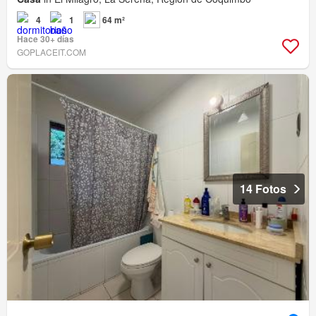
4
1
64 m²
Hace 30+ días
GOPLACEIT.COM
14 Fotos