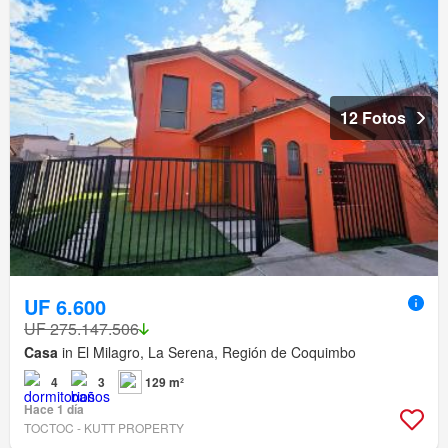
12 Fotos
UF 6.600
UF 275.147.506
Casa
in El Milagro, La Serena, Región de Coquimbo
4
3
129 m²
Hace 1 día
TOCTOC - KUTT PROPERTY