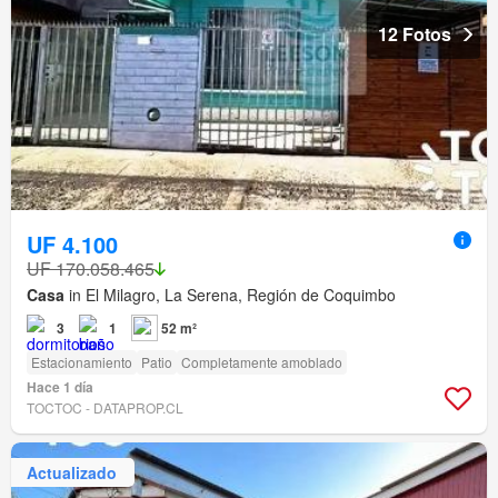
12 Fotos
UF 4.100
UF 170.058.465
Casa
in El Milagro, La Serena, Región de Coquimbo
3
1
52 m²
Estacionamiento
Patio
Completamente amoblado
Hace 1 día
TOCTOC - DATAPROP.CL
Actualizado