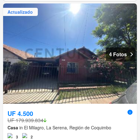
Actualizado
4 Fotos
UF 4.500
UF 179.939.834
Casa
in El Milagro, La Serena, Región de Coquimbo
3
2