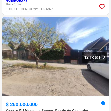
Hace 1 día
TOCTOC - CENTURY21 FONTANA
12 Fotos
$ 250.000.000
Casa
in El Milagro, La Serena, Región de Coquimbo