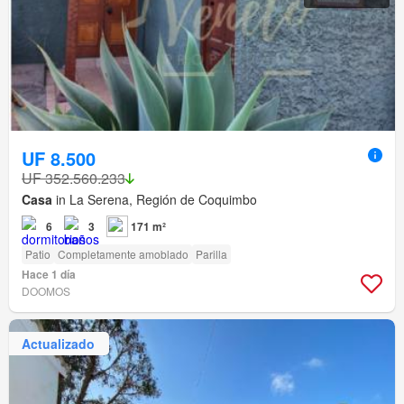
UF 8.500
UF 352.560.233
Casa
in La Serena, Región de Coquimbo
6
3
171 m²
Patio
Completamente amoblado
Parilla
Hace 1 día
DOOMOS
Actualizado