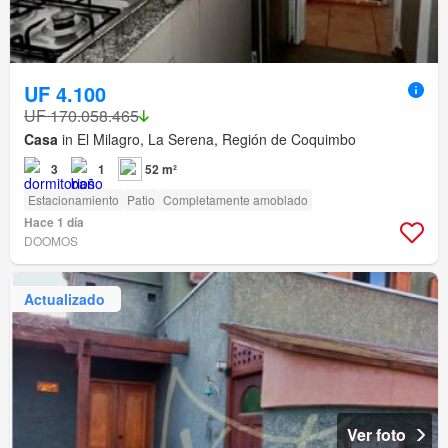
UF 4.100
UF 170.058.465
Casa
in El Milagro, La Serena, Región de Coquimbo
3
1
52 m²
Estacionamiento
Patio
Completamente amoblado
Hace 1 día
DOOMOS
Actualizado
Ver foto