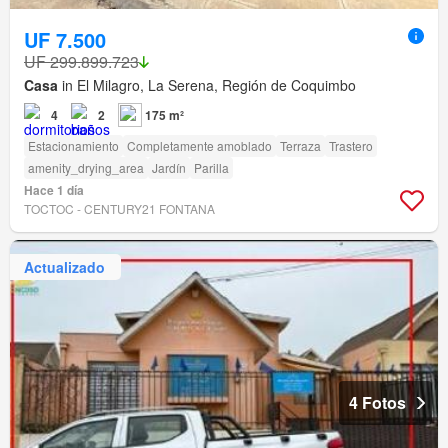
UF 7.500
UF 299.899.723
Casa
in El Milagro, La Serena, Región de Coquimbo
4
2
175 m²
Estacionamiento
Completamente amoblado
Terraza
Trastero
amenity_drying_area
Jardín
Parilla
Hace 1 día
TOCTOC - CENTURY21 FONTANA
Actualizado
4 Fotos