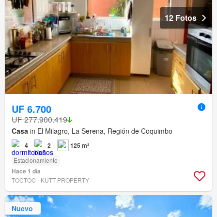
12 Fotos
UF 6.700
UF 277.900.419
Casa
in El Milagro, La Serena, Región de Coquimbo
4
2
125 m²
Estacionamiento
Hace 1 día
TOCTOC - KUTT PROPERTY
Nuevo