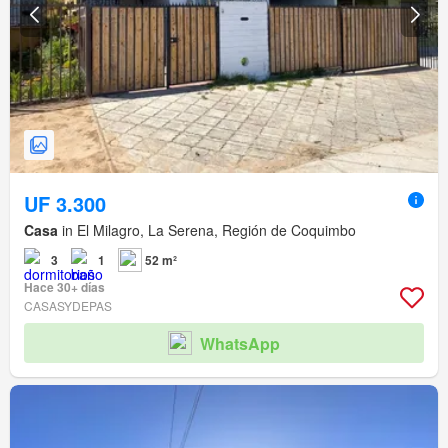
UF 3.300
Casa
in El Milagro, La Serena, Región de Coquimbo
3
1
52 m²
Hace 30+ días
CASASYDEPAS
WhatsApp