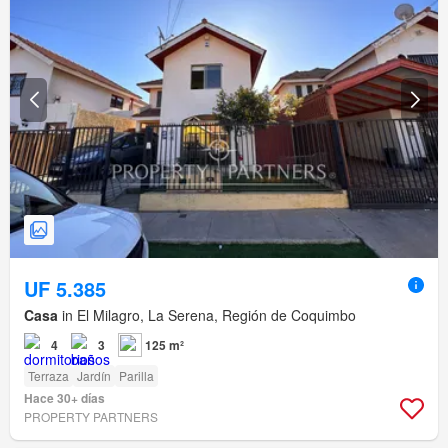
UF 5.385
Casa
in El Milagro, La Serena, Región de Coquimbo
4
3
125 m²
Terraza
Jardín
Parilla
Hace 30+ días
PROPERTY PARTNERS