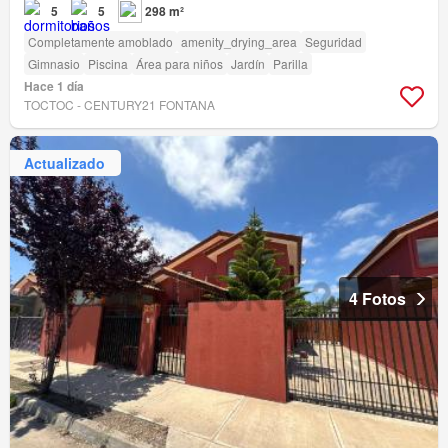
5
5
298 m²
Completamente amoblado
amenity_drying_area
Seguridad
Gimnasio
Piscina
Área para niños
Jardín
Parilla
Hace 1 día
TOCTOC - CENTURY21 FONTANA
Actualizado
4 Fotos