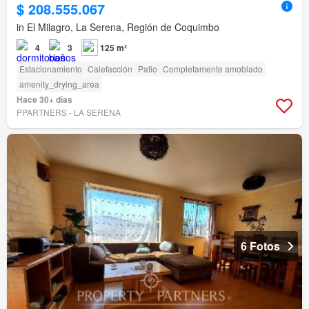
$ 208.555.067
in El Milagro, La Serena, Región de Coquimbo
4
3
125 m²
Estacionamiento
Calefacción
Patio
Completamente amoblado
amenity_drying_area
Hace 30+ días
PPARTNERS - LA SERENA
6 Fotos