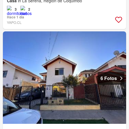
Casa
in La Serena, Región de Coquimbo
3
2
Hace 1 día
YAPO.CL
6 Fotos