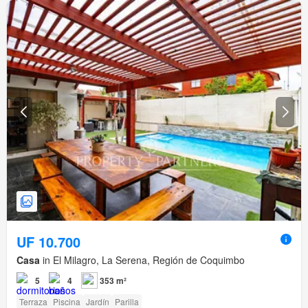
UF 10.700
Casa
in El Milagro, La Serena, Región de Coquimbo
5
4
353 m²
Terraza
Piscina
Jardín
Parilla