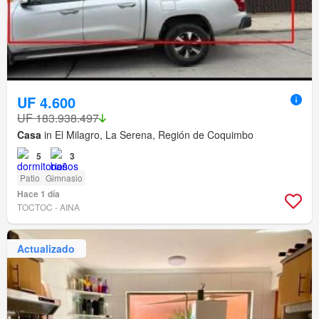
UF 4.600
UF 183.938.497
Casa
in El Milagro, La Serena, Región de Coquimbo
5
3
Patio
Gimnasio
Hace 1 día
TOCTOC - AINA
Actualizado