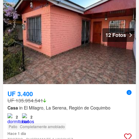
12 Fotos
UF 3.400
UF 135.954.541
Casa
in El Milagro, La Serena, Región de Coquimbo
2
2
Patio
Completamente amoblado
Hace 1 día