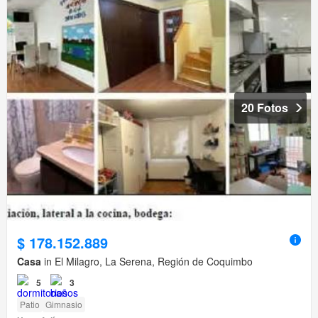
20 Fotos
$ 178.152.889
Casa
in El Milagro, La Serena, Región de Coquimbo
5
3
Patio
Gimnasio