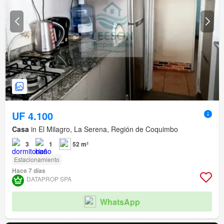
UF 4.100
Casa
in El Milagro, La Serena, Región de Coquimbo
3
1
52 m²
Estacionamiento
Hace 7 días
DATAPROP SPA
WhatsApp