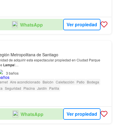
Ver propiedad
WhatsApp
gión Metropolitana de Santiago
unidad de adquirir esta espectacular propiedad en Ciudad Parque
de
Lampa
!…
3
baños
ternet
Aire acondicionado
Balcón
Calefacción
Patio
Bodega
za
Seguridad
Piscina
Jardín
Parilla
Ver propiedad
WhatsApp