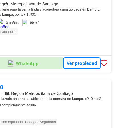
gión Metropolitana de Santiago
tiene para la venta linda y acogedora
casa
ubicada en Barrio El
e
Lampa
, por UF 4.700…
3
baños
99 m²
n amueblar
Ver propiedad
WhatsApp
00
Tiltil, Región Metropolitana de Santiago
lazada en parcela, ubicada en la
comuna
de
Lampa
. ●210 mts2
al completamente solido.
cina equipada
Bodega
Seguridad