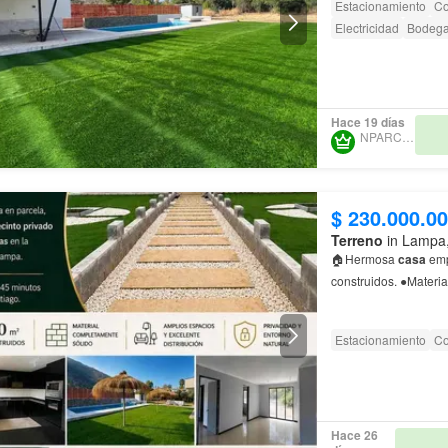
Estacionamiento
Co
Electricidad
Bodeg
Hace 19 días
NPARCELAS
$ 230.000.0
Terreno
in Lampa, 
🏠Hermosa
casa
emp
construidos. ●Materi
Estacionamiento
Co
Hace 26