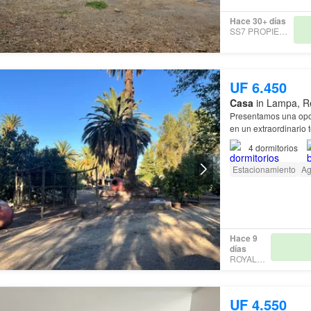
Hace 30+ días
SS7 PROPIEDADES
UF 6.450
Casa
in Lampa, Re
Presentamos una opor
en un extraordinario 
zona de Santa Sara, 
4
dormitorios
Estacionamiento
A
Hace 9
días
ROYALCITY
UF 4.550