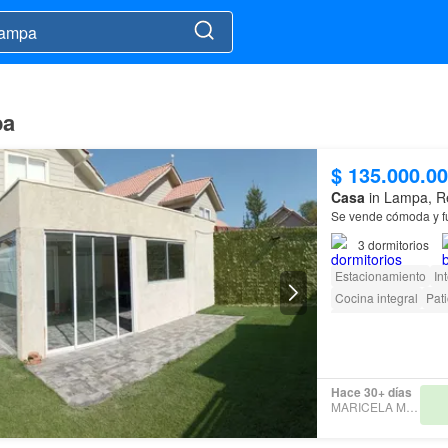
pa
$ 135.000.0
Casa
in Lampa, Re
Se vende cómoda y f
3
dormitorios
Estacionamiento
In
Cocina integral
Pat
Parcialmente amobl
Conserje
Parilla
Ca
Hace 30+ días
MARICELA MUÑOZ