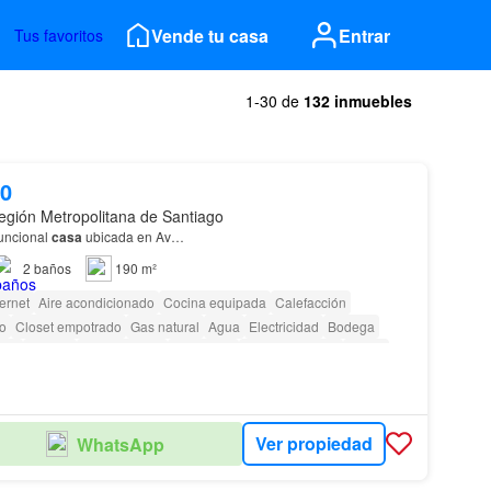
Vende tu casa
Entrar
Tus favoritos
1-30 de
132 inmuebles
00
gión Metropolitana de Santiago
uncional
casa
ubicada en Av…
2
baños
190 m²
ternet
Aire acondicionado
Cocina equipada
Calefacción
io
Closet empotrado
Gas natural
Agua
Electricidad
Bodega
ado
Terraza
amenity_wi_fi
Seguridad
Área para niños
Jardín
seta de vigilancia
Ver propiedad
WhatsApp