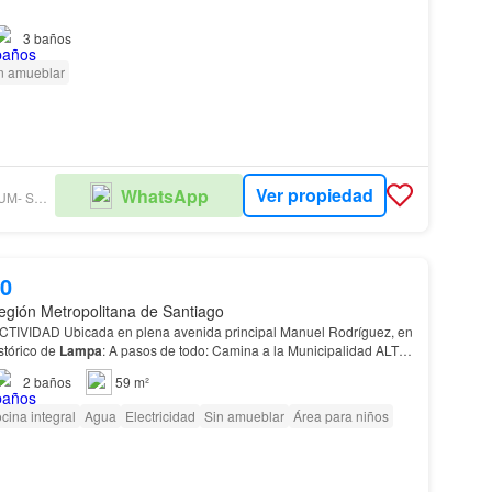
3
baños
n amueblar
5000 m2 - Valor 11.295 UF
ón Palos Verdes, camino Lo Castro,
Lampa
.<…
Ver propiedad
WhatsApp
GRUPO PREMIUM- SUC. PROVIDENCIA
00
gión Metropolitana de Santiago
VIDAD Ubicada en plena avenida principal Manuel Rodríguez, en
stórico de
Lampa
: A pasos de todo: Camina a la Municipalidad ALTA
ENTO (Ideal Inversionistas o Familias)…
2
baños
59 m²
cina integral
Agua
Electricidad
Sin amueblar
Área para niños