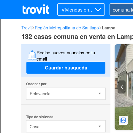
Viviendas en v
enta
Trovit
Región Metropolitana de Santiago
Lampa
132 casas comuna en venta en Lam
Recibe nuevos anuncios en tu
email
Guardar búsqueda
Ordenar por
Relevancia
Tipo de vivienda
Casa