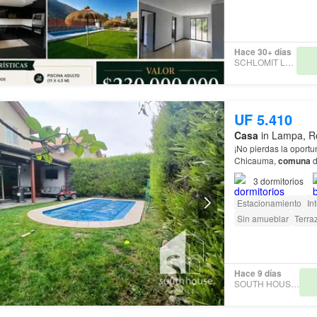
Hace 30+ días
SCHLOMIT LORCA
UF 5.410
Casa
in Lampa, Re
¡No pierdas la oport
Chicauma,
comuna
3
dormitorios
Estacionamiento
In
Sin amueblar
Terra
Hace 9 días
SOUTH HOUSE SPA