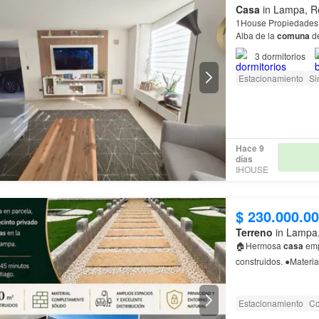
Casa
in Lampa, Re
1House Propiedades, 
Alba de la
comuna
d
3
dormitorios
Estacionamiento
Si
Hace 9
días
IHOUSE
$ 230.000.0
Terreno
in Lampa, 
🏠Hermosa
casa
emp
construidos. ●Materi
Estacionamiento
Co