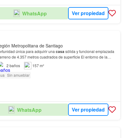
Ver propiedad
WhatsApp
gión Metropolitana de Santiago
tunidad única para adquirir una
casa
sólida y funcional emplazada
terreno de 4.357 metros cuadrados de superficie El entorno de la
en la
comuna
de
Lampa
, es reconoc…
2
baños
157 m²
gua
Sin amueblar
Ver propiedad
WhatsApp