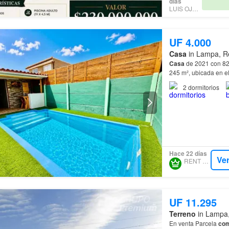
días
LUIS OJEDA
UF 4.000
Casa
in Lampa, Re
Casa
de 2021 con 82 
245 m², ubicada en e
(bosca) climatiza el r
2
dormitorios
Hace 22 días
Ve
RENT CLUB
UF 11.295
Terreno
in Lampa,
En venta Parcela
co