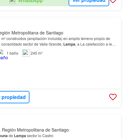
WhatsApp
gión Metropolitana de Santiago
m² construidos (ampliación incluida) en amplio terreno propio de
l consolidado sector de Valle Grande,
Lampa
, a La calefacción a leña
esto de la
casa
durante el in…
1
baño
245 m²
r propiedad
 Región Metropolitana de Santiago
muna
de
Lampa
sector lo Castro