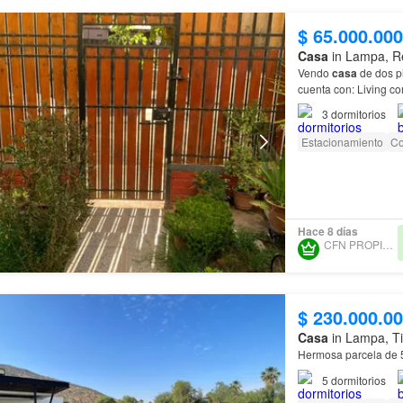
$ 65.000.000
Casa
in Lampa, Re
Vendo
casa
de dos p
cuenta con: Living c
3
dormitorios
Estacionamiento
Co
Hace 8 días
CFN PROPIEDADES
$ 230.000.0
Casa
in Lampa, Til
Hermosa parcela de 5
5
dormitorios