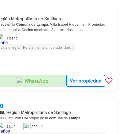
gión Metropolitana de Santiago
isos en la
Comuna
de
Lampa
, Villa Isabel Riquelme II Propiedad
omedor juntos Cocina amoblada 3 dormitorios todos
1
baño
cina integral
Parcialmente amoblado
Jardín
Ver propiedad
WhatsApp
00
til, Región Metropolitana de Santiago
000 mt2 con Rol propio en la
comuna
de
Lampa
…
4
baños
220 m²