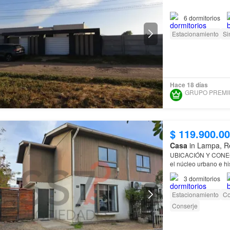
6
dormitorios
Cód.:75321
Estacionamiento
Si
Se vende parcela de 
Se reciben
Ubicada en parcelaci
Hace 18 días
$ 119.900.0
Casa
in Lampa, Re
UBICACIÓN Y CONECTI
el núcleo urbano e hi
PLUSVALÍA Y CRECIMI
3
dormitorios
Estacionamiento
Co
Conserje