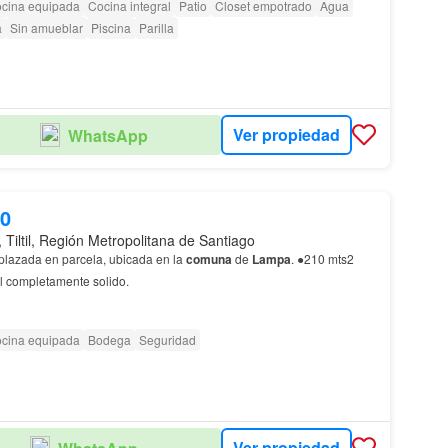
cina equipada
Cocina integral
Patio
Closet empotrado
Agua
a
Sin amueblar
Piscina
Parilla
Ver propiedad
WhatsApp
00
Tiltil, Región Metropolitana de Santiago
lazada en parcela, ubicada en la
comuna
de
Lampa
. ●210 mts2
al completamente solido.
cina equipada
Bodega
Seguridad
Ver propiedad