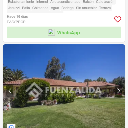
Estacionamiento
Internet
Aire acondicionado
Balcón
Calefacción
Jacuzzi
Patio
Chimenea
Agua
Bodega
Sin amueblar
Terraza
Seguridad
Piscina
Jardín
Parilla
Hace 16 días
EASYPROP
WhatsApp