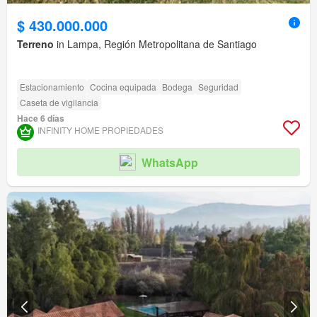
$ 430.000.000
Terreno
in Lampa, Región Metropolitana de Santiago
Estacionamiento
Cocina equipada
Bodega
Seguridad
Caseta de vigilancia
Hace 6 días
INFINITY HOME PROPIEDADES
WhatsApp