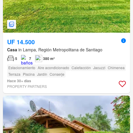
UF 14.500
Casa
in Lampa, Región Metropolitana de Santiago
5
7
380 m²
Estacionamiento
Aire acondicionado
Calefacción
Jacuzzi
Chimenea
Terraza
Piscina
Jardín
Conserje
Hace 30+ días
PROPERTY PARTNERS