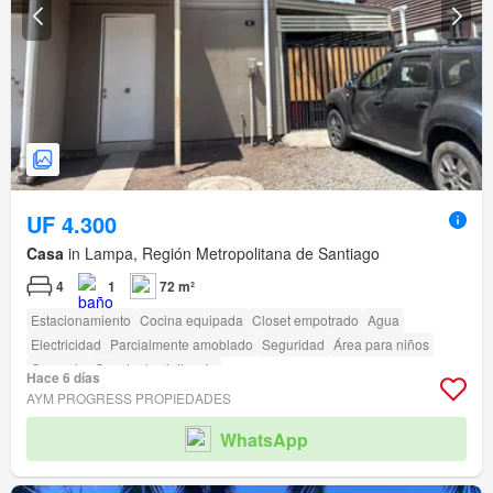
UF 4.300
Casa
in Lampa, Región Metropolitana de Santiago
4
1
72 m²
Estacionamiento
Cocina equipada
Closet empotrado
Agua
Electricidad
Parcialmente amoblado
Seguridad
Área para niños
Conserje
Caseta de vigilancia
Hace 6 días
AYM PROGRESS PROPIEDADES
WhatsApp