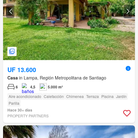
UF 13.600
Casa
in Lampa, Región Metropolitana de Santiago
6
4,5
5.000 m²
Aire acondicionado
Calefacción
Chimenea
Terraza
Piscina
Jardín
Parilla
Hace 30+ días
PROPERTY PARTNERS