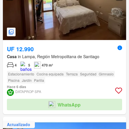
UF 12.990
Casa
in Lampa, Región Metropolitana de Santiago
4
5
470 m²
Estacionamiento
Cocina equipada
Terraza
Seguridad
Gimnasio
Piscina
Jardín
Parilla
Hace 6 días
DATAPROP SPA
WhatsApp
Actualizado