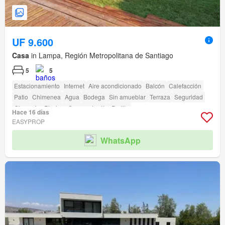
UF 9.600
Casa
in Lampa, Región Metropolitana de Santiago
5
5
Estacionamiento
Internet
Aire acondicionado
Balcón
Calefacción
Patio
Chimenea
Agua
Bodega
Sin amueblar
Terraza
Seguridad
Gimnasio
Piscina
Sauna
Jardín
Parilla
Hace 16 días
EASYPROP
WhatsApp