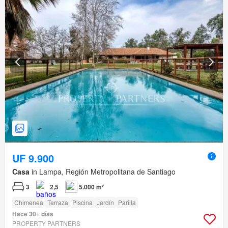
UF 9.900
Casa
in Lampa, Región Metropolitana de Santiago
3
2,5
5.000 m²
Chimenea
Terraza
Piscina
Jardín
Parilla
Hace 30+ días
PROPERTY PARTNERS