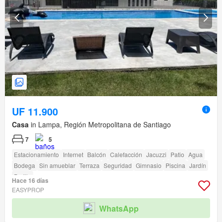
UF 11.900
Casa
in Lampa, Región Metropolitana de Santiago
7
5
Estacionamiento
Internet
Balcón
Calefacción
Jacuzzi
Patio
Agua
Bodega
Sin amueblar
Terraza
Seguridad
Gimnasio
Piscina
Jardín
Parilla
Hace 16 días
EASYPROP
WhatsApp