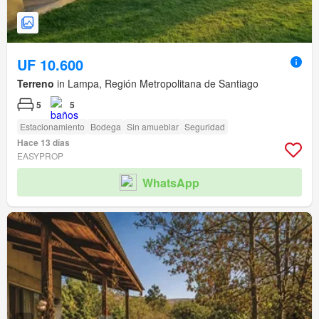
UF 10.600
Terreno
in Lampa, Región Metropolitana de Santiago
5
5
Estacionamiento
Bodega
Sin amueblar
Seguridad
Hace 13 días
EASYPROP
WhatsApp