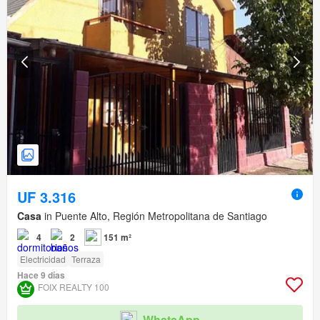
UF 3.316
Casa
in Puente Alto, Región Metropolitana de Santiago
4
2
151 m²
Electricidad
Terraza
Hace 9 días
FOIX REALTY 100
WhatsApp