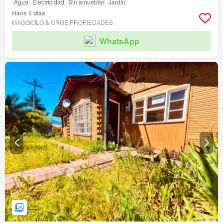
Agua
Electricidad
Sin amueblar
Jardín
Hace 5 días
MAGGIOLO & ORGE PROPIEDADES
WhatsApp