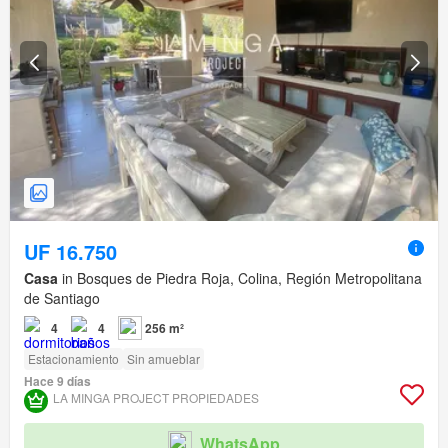
UF 16.750
Casa
in Bosques de Piedra Roja, Colina, Región Metropolitana
de Santiago
4
4
256 m²
Estacionamiento
Sin amueblar
Hace 9 días
LA MINGA PROJECT PROPIEDADES
WhatsApp