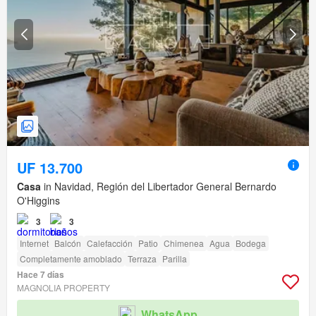
UF 13.700
Casa
in Navidad, Región del Libertador General Bernardo
O'Higgins
3
3
Internet
Balcón
Calefacción
Patio
Chimenea
Agua
Bodega
Completamente amoblado
Terraza
Parilla
Hace 7 días
MAGNOLIA PROPERTY
WhatsApp