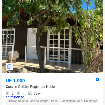
UF 1.909
Casa
in Chillán, Región de Ñuble
2
1
72 m²
Estacionamiento
Cocina integral
Patio
Closet empotrado
Chimenea