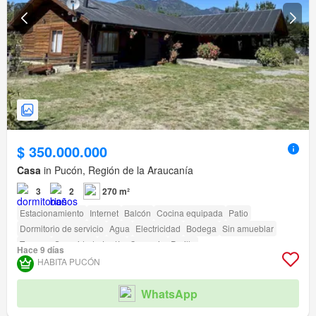
$ 350.000.000
Casa
in Pucón, Región de la Araucanía
3
2
270 m²
Estacionamiento
Internet
Balcón
Cocina equipada
Patio
Dormitorio de servicio
Agua
Electricidad
Bodega
Sin amueblar
Terraza
Seguridad
Jardín
Conserje
Parilla
Hace 9 días
HABITA PUCÓN
WhatsApp