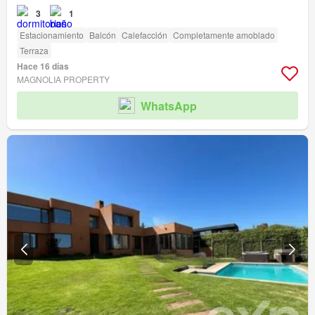
3
1
Estacionamiento
Balcón
Calefacción
Completamente amoblado
Terraza
Hace 16 días
MAGNOLIA PROPERTY
WhatsApp