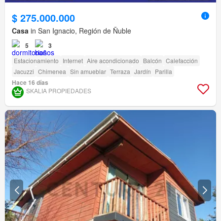
$ 275.000.000
Casa
in San Ignacio, Región de Ñuble
5
3
Estacionamiento
Internet
Aire acondicionado
Balcón
Calefacción
Jacuzzi
Chimenea
Sin amueblar
Terraza
Jardín
Parilla
Hace 16 días
SKALIA PROPIEDADES