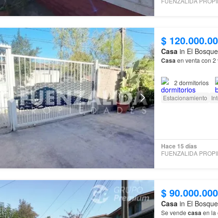
$ 120.000.0
Casa
in El Bosque
Casa
en venta con 2 
2
dormitorios
Propiedad de dos piso
Estacionamiento
In
Hace 15 días
$ 90.000.000
Casa
in El Bosque
Se vende
casa
en la