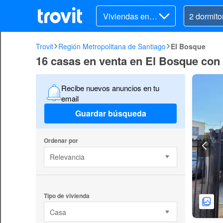
Viviendas en v
enta
Trovit
Región Metropolitana de Santiago
El Bosque
16 casas en venta en El Bosque con 
Recibe nuevos anuncios en tu
email
Guardar búsqueda
Ordenar por
Relevancia
Tipo de vivienda
Casa