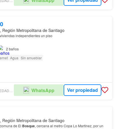
WhatsApp
FUENZALIDA PROPIEDADES - SAN MIGUEL
00
, Región Metropolitana de Santiago
viviendas independientes un piso
2
baños
s, de construcción sólida, con recepción final y en estado
ternet
Agua
Sin amueblar
Ver propiedad
WhatsApp
FUENZALIDA PROPIEDADES - SAN MIGUEL
, Región Metropolitana de Santiago
 comuna de El
Bosque
, cercana al metro Copa Lo Martínez, por un