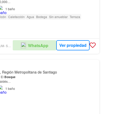
00,000…
1
baño
lcón
Calefacción
Agua
Bodega
Sin amueblar
Terraza
Ver propiedad
WhatsApp
GRUPO PREMIUM- SUC. PROVIDENCIA
, Región Metropolitana de Santiago
 El
Bosque
Valdés
1
baño
 información o agendar una visita &#43;569 65483943