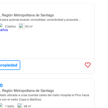
, Región Metropolitana de Santiago
d para quienes buscan comodidad, conectividad y plusvalía…
2
baños
63 m²
propiedad
00
, Región Metropolitana de Santiago
tado ubicada a unas cuantas calles del metro Hospital el Pino hacia
rte con el metro Copa lo Martínez.
1
baño
48 m²