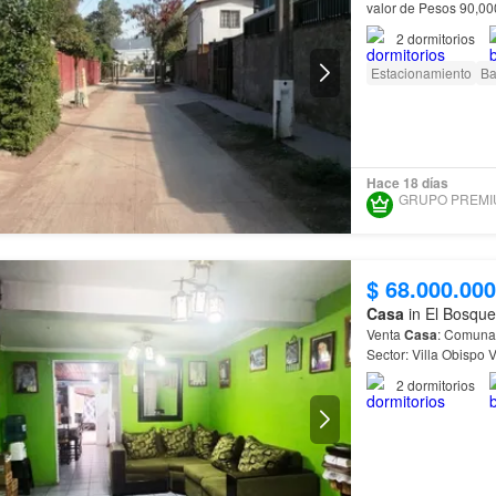
valor de Pesos 90,0
2
dormitorios
Estacionamiento
Ba
Hace 18 días
$ 68.000.000
Casa
in El Bosque
Venta
Casa
: Comuna
Sector: Villa Obispo 
2
dormitorios
Contáctame para más