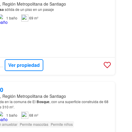
, Región Metropolitana de Santiago
sa
sólida de un piso en un pasaje
1
baño
69 m²
Ver propiedad
RE/MAX CENTRAL APOQUINDO
00
, Región Metropolitana de Santiago
ada en la comuna de El
Bosque
, con una superficie construida de 68
de 310 m².
1
baño
68 m²
n amueblar
Permite mascotas
Permite niños