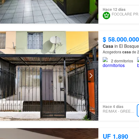
Hace 12 días
FOC
$ 58.000.000
Casa
in El Bosque
Acogedora
casa
de 2
2
dormitorios
Hace 4 días
RE/MAX - GREENHOUSE
UF 1.890