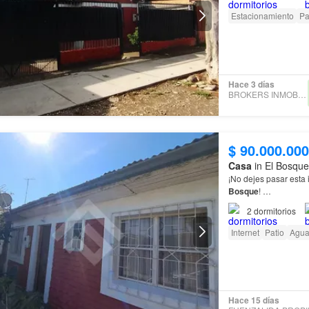
Estacionamiento
Pa
Hace 3 días
BROKERS INMOBILIARIOS
$ 90.000.000
Casa
in El Bosque
¡No dejes pasar esta 
Bosque
!
2
dormitorios
No pierdas la oportun
propia
casa
.…
Internet
Patio
Agu
Hace 15 días