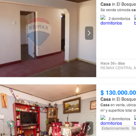
Casa
in El Bosque
Se vende cómoda
ca
2
dormitorios
Hace 30+ días
$ 130.000.0
Casa
in El Bosque
Casa
en venta, ubic
m² y superficie total 
2
dormitorios
Estacionamiento
Si