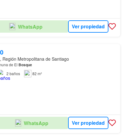
Ver propiedad
WhatsApp
00
, Región Metropolitana de Santiago
omuna de El
Bosque
2
baños
82 m²
Ver propiedad
WhatsApp