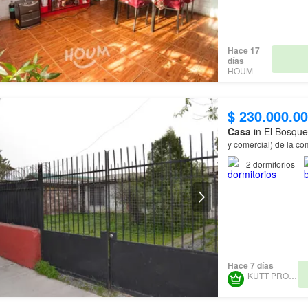
Hace 17
días
HOUM
$ 230.000.0
Casa
in El Bosque
y comercial) de la c
2
dormitorios
Hace 7 días
KUTT PROPERTY