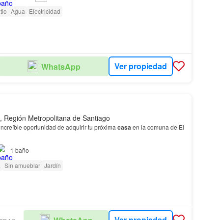
tio
Agua
Electricidad
Ver propiedad
WhatsApp
, Región Metropolitana de Santiago
increíble oportunidad de adquirir tu próxima
casa
en la comuna de El
1
baño
idad de visitar esta propiedad y hacer realidad el sueño de tener tu
a
Sin amueblar
Jardín
Ver propiedad