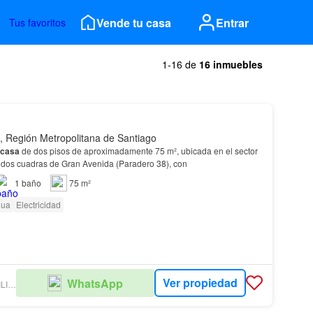
Vende tu casa
Entrar
Tus favoritos
1-16 de
16 inmuebles
, Región Metropolitana de Santiago
casa
de dos pisos de aproximadamente 75 m², ubicada en el sector
 dos cuadras de Gran Avenida (Paradero 38), con
1
baño
75 m²
gua
Electricidad
Ver propiedad
WhatsApp
GRUPO INMOBILIARIO CHILE