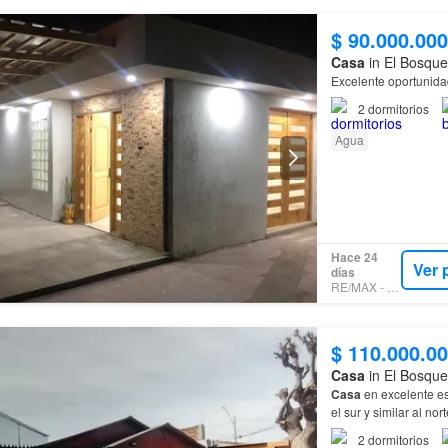
$ 90.000.000
Casa
in El Bosque
Excelente oportunida
2
dormitorios
Agua
Hace 24
Ver 
días
RE/MAX - PRO
$ 110.000.0
Casa
in El Bosque
Casa
en excelente es
el sur y similar al no
2
dormitorios