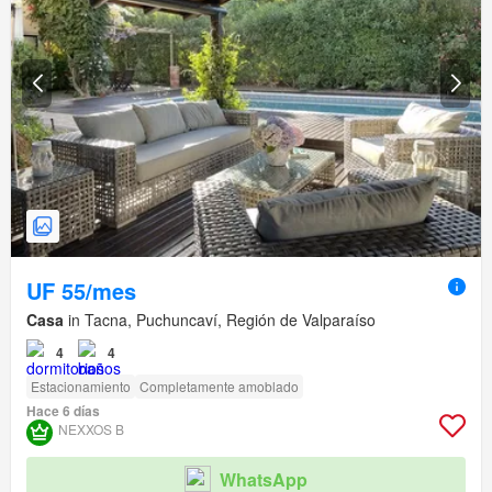
UF 55/mes
Casa
in Tacna, Puchuncaví, Región de Valparaíso
4
4
Estacionamiento
Completamente amoblado
Hace 6 días
NEXXOS B
WhatsApp