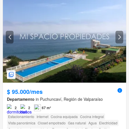
$ 95.000/mes
Departamento
in Puchuncaví, Región de Valparaíso
2
2
67 m²
Estacionamiento
Internet
Cocina equipada
Cocina integral
Vista panorámica
Closet empotrado
Gas natural
Agua
Electricidad