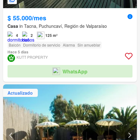
$ 55.000/mes
Casa
in Tacna, Puchuncaví, Región de Valparaíso
4
2
125 m²
Balcón
Dormitorio de servicio
Alarma
Sin amueblar
Hace 5 días
KUTT PROPERTY
WhatsApp
Actualizado