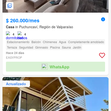
$ 260.000/mes
Casa
in Puchuncaví, Región de Valparaíso
4
4
Estacionamiento
Balcón
Chimenea
Agua
Completamente amoblado
Terraza
Seguridad
Gimnasio
Piscina
Sauna
Jardín
Hace 24 días
EASYPROP
WhatsApp
Actualizado