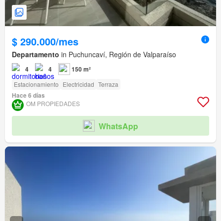
$ 290.000/mes
Departamento
in Puchuncaví, Región de Valparaíso
4
4
150 m²
Estacionamiento
Electricidad
Terraza
Hace 6 días
OM PROPIEDADES
WhatsApp