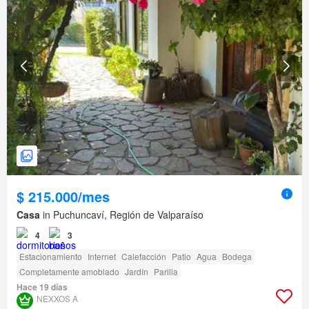
$ 215.000/mes
Casa
in Puchuncaví, Región de Valparaíso
4
3
Estacionamiento
Internet
Calefacción
Patio
Agua
Bodega
Completamente amoblado
Jardín
Parilla
Hace 19 días
NEXXOS A