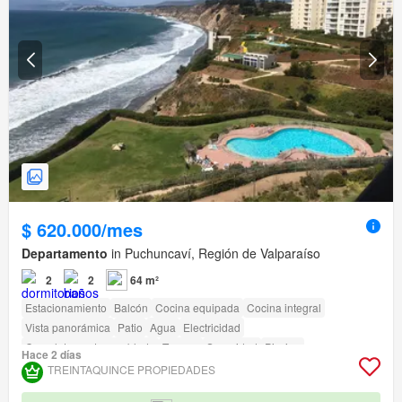
$ 620.000/mes
Departamento
in Puchuncaví, Región de Valparaíso
2
2
64 m²
Estacionamiento
Balcón
Cocina equipada
Cocina integral
Vista panorámica
Patio
Agua
Electricidad
Completamente amoblado
Terraza
Seguridad
Piscina
Hace 2 días
Área para niños
Jardín
Parilla
Caseta de vigilancia
TREINTAQUINCE PROPIEDADES
Acceso para personas con discapacidad
Cancha de tenis