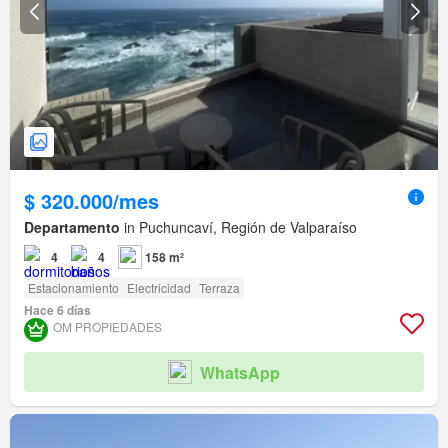
$ 320.000/mes
Departamento
in Puchuncaví, Región de Valparaíso
4
4
158 m²
Estacionamiento
Electricidad
Terraza
Hace 6 días
OM PROPIEDADES
WhatsApp