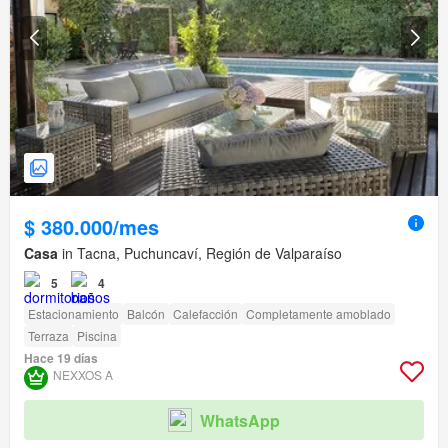
$ 380.000/mes
Casa
in Tacna, Puchuncaví, Región de Valparaíso
5
4
Estacionamiento
Balcón
Calefacción
Completamente amoblado
Terraza
Piscina
Hace 19 días
NEXXOS A
WhatsApp