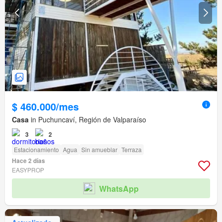
$ 460.000/mes
Casa
in Puchuncaví, Región de Valparaíso
3
2
Estacionamiento
Agua
Sin amueblar
Terraza
Hace 2 días
EASYPROP
WhatsApp