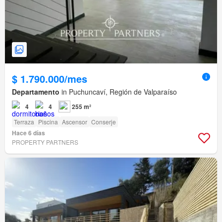
$ 1.790.000/mes
Departamento
in Puchuncaví, Región de Valparaíso
4
4
255 m²
Terraza
Piscina
Ascensor
Conserje
Hace 6 días
PROPERTY PARTNERS