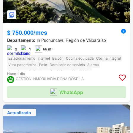
$ 750.000/mes
Departamento
in Puchuncaví, Región de Valparaíso
2
1
66 m²
Estacionamiento
Internet
Balcón
Cocina equipada
Cocina integral
Vista panorámica
Patio
Dormitorio de servicio
Alarma
Closet empotrado
Gas natural
Agua
Electricidad
Hace 1 día
Completamente amoblado
Terraza
amenity_wi_fi
Seguridad
Piscina
GESTIÓN INMOBILIARIA DOÑA ROSELIA
Área para niños
Jardín
Conserje
Parilla
Caseta de vigilancia
Cancha de tenis
WhatsApp
Actualizado