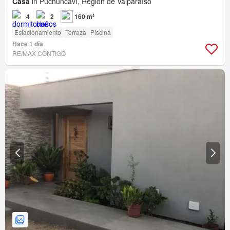
Casa
in Puchuncaví, Región de Valparaíso
4
2
160 m²
Estacionamiento
Terraza
Piscina
Hace 1 día
RE/MAX CONTIGO