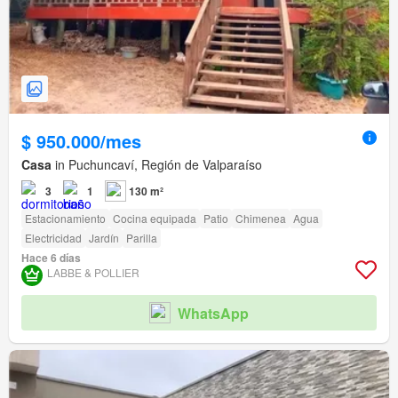
$ 950.000/mes
Casa
in Puchuncaví, Región de Valparaíso
3
1
130 m²
Estacionamiento
Cocina equipada
Patio
Chimenea
Agua
Electricidad
Jardín
Parilla
Hace 6 días
LABBE & POLLIER
WhatsApp