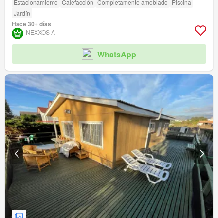
Estacionamiento
Calefacción
Completamente amoblado
Piscina
Jardín
Hace 30+ días
NEXXOS A
WhatsApp