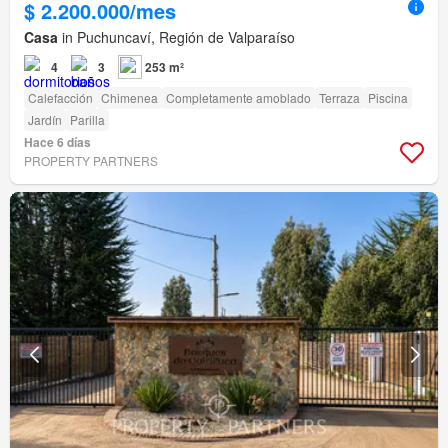
$ 2.200.000/mes
Casa
in Puchuncaví, Región de Valparaíso
4
3
253 m²
Calefacción
Chimenea
Completamente amoblado
Terraza
Piscina
Jardín
Parilla
Hace 6 días
PROPERTY PARTNERS