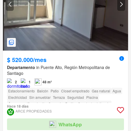
$ 520.000/mes
Departamento
in Puente Alto, Región Metropolitana de
Santiago
2
1
48 m²
Estacionamiento
Balcón
Patio
Closet empotrado
Gas natural
Agua
Electricidad
Sin amueblar
Terraza
Seguridad
Piscina
Área para niños
Jardín
Conserje
Parilla
Caseta de vigilancia
Hace 18 días
Acceso para personas con discapacidad
ARCE PROPIEDADES
WhatsApp