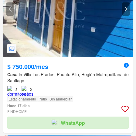
$ 750.000/mes
Casa
in Villa Los Prados, Puente Alto, Región Metropolitana de
Santiago
3
2
Estacionamiento
Patio
Sin amueblar
Hace 17 días
FINDHOME
WhatsApp