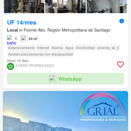
UF 14/mes
Local
in Puente Alto, Región Metropolitana de Santiago
1
24 m²
Estacionamiento
Internet
Alarma
Agua
Electricidad
amenity_wi_fi
Acceso para personas con discapacidad
Hace 15 días
COFRÉ PROPIEDADES
WhatsApp