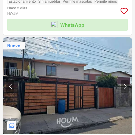
Estacionamiento
Sin amueblar
Permite mascotas
Permite niños
Hace 2 días
HOUM
WhatsApp
Nuevo