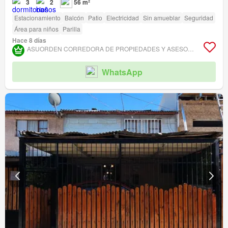
3
2
56 m²
Estacionamiento
Balcón
Patio
Electricidad
Sin amueblar
Seguridad
Área para niños
Parilla
Hace 8 días
ASUORDEN CORREDORA DE PROPIEDADES Y ASESORÍA JURÍDICA
WhatsApp