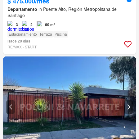
$ 475.000/mes
Departamento
in Puente Alto, Región Metropolitana de
Santiago
3
2
60 m²
Estacionamiento
Terraza
Piscina
Hace 20 días
RE/MAX - START