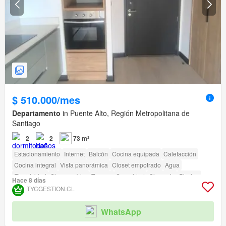
$ 510.000/mes
Departamento
in Puente Alto, Región Metropolitana de
Santiago
2
2
73 m²
Estacionamiento
Internet
Balcón
Cocina equipada
Calefacción
Cocina integral
Vista panorámica
Closet empotrado
Agua
Electricidad
Sin amueblar
Terraza
Seguridad
Gimnasio
Piscina
Hace 8 días
Área para niños
Ascensor
Conserje
Parilla
Caseta de vigilancia
TYCGESTION.CL
Acceso para personas con discapacidad
WhatsApp