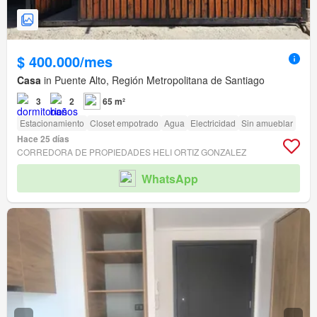
$ 400.000/mes
Casa
in Puente Alto, Región Metropolitana de Santiago
3
2
65 m²
Estacionamiento
Closet empotrado
Agua
Electricidad
Sin amueblar
Hace 25 días
CORREDORA DE PROPIEDADES HELI ORTIZ GONZALEZ
WhatsApp