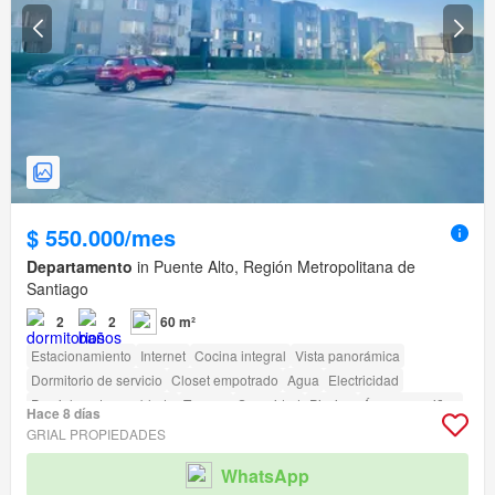
$ 550.000/mes
Departamento
in Puente Alto, Región Metropolitana de
Santiago
2
2
60 m²
Estacionamiento
Internet
Cocina integral
Vista panorámica
Dormitorio de servicio
Closet empotrado
Agua
Electricidad
Parcialmente amoblado
Terraza
Seguridad
Piscina
Área para niños
Hace 8 días
Jardín
Conserje
Parilla
Caseta de vigilancia
GRIAL PROPIEDADES
WhatsApp