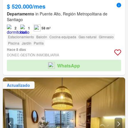
$ 520.000/mes
Departamento
in Puente Alto, Región Metropolitana de
Santiago
2
1
58 m²
Estacionamiento
Balcón
Cocina equipada
Gas natural
Gimnasio
Piscina
Jardín
Parilla
Hace 8 días
DONEC GESTIÓN INMOBILIARIA
WhatsApp
Actualizado