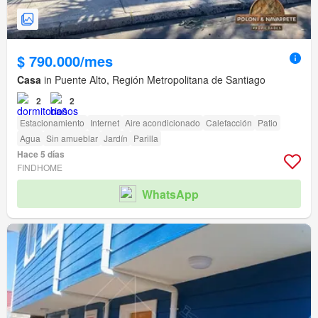
$ 790.000/mes
Casa
in Puente Alto, Región Metropolitana de Santiago
2
2
Estacionamiento
Internet
Aire acondicionado
Calefacción
Patio
Agua
Sin amueblar
Jardín
Parilla
Hace 5 días
FINDHOME
WhatsApp