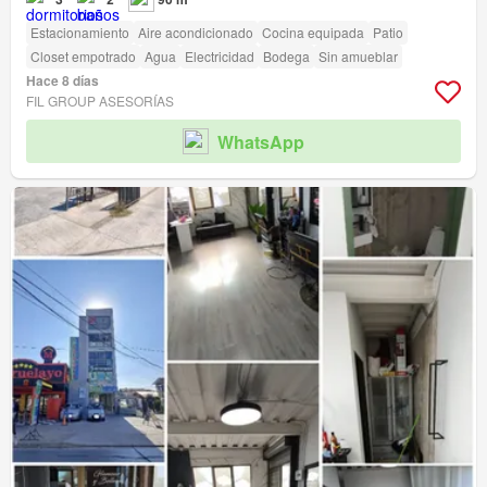
Estacionamiento
Aire acondicionado
Cocina equipada
Patio
Closet empotrado
Agua
Electricidad
Bodega
Sin amueblar
Hace 8 días
FIL GROUP ASESORÍAS
WhatsApp