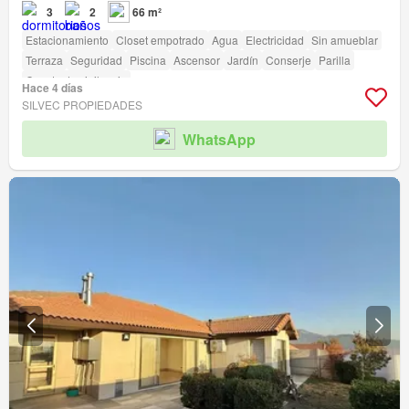
3
2
66 m²
Estacionamiento
Closet empotrado
Agua
Electricidad
Sin amueblar
Terraza
Seguridad
Piscina
Ascensor
Jardín
Conserje
Parilla
Caseta de vigilancia
Hace 4 días
SILVEC PROPIEDADES
WhatsApp