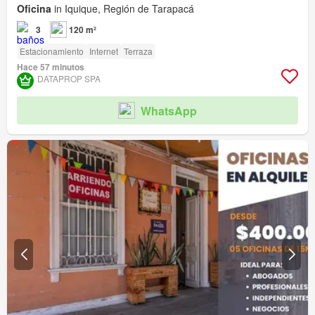
Oficina
in Iquique, Región de Tarapacá
3
120 m²
Estacionamiento
Internet
Terraza
Hace 57 minutos
DATAPROP SPA
WhatsApp