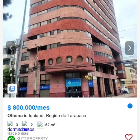
$ 800.000/mes
Oficina
in Iquique, Región de Tarapacá
3
2
62 m²
Hace 5 días
KUTT PROPERTY