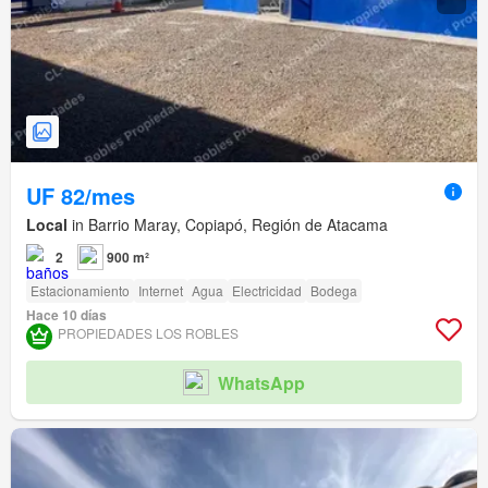
UF 82/mes
Local
in Barrio Maray, Copiapó, Región de Atacama
2
900 m²
Estacionamiento
Internet
Agua
Electricidad
Bodega
Hace 10 días
PROPIEDADES LOS ROBLES
WhatsApp