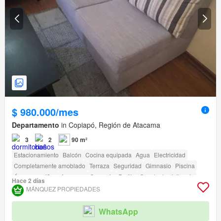
$ 980.000/mes
Departamento
in Copiapó, Región de Atacama
3
2
90 m²
Estacionamiento
Balcón
Cocina equipada
Agua
Electricidad
Completamente amoblado
Terraza
Seguridad
Gimnasio
Piscina
Área para niños
Ascensor
Conserje
Parilla
Caseta de vigilancia
Hace 2 días
Acceso para personas con discapacidad
MÁNQUEZ PROPIEDADES
WhatsApp