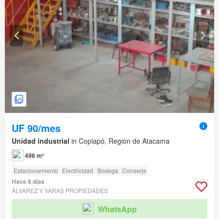
UF 90/mes
Unidad industrial
in Copiapó, Región de Atacama
496 m²
Estacionamiento
Electricidad
Bodega
Conserje
Hace 8 días
ÁLVAREZ Y VARAS PROPIEDADES
WhatsApp