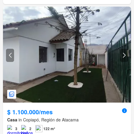
$ 1.100.000/mes
Casa
in Copiapó, Región de Atacama
3
2
122 m²