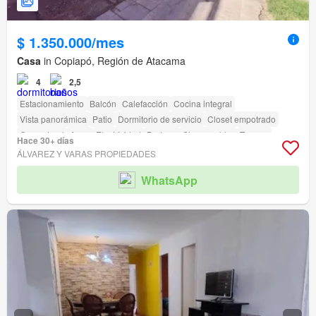
$ 1.350.000/mes
Casa
in Copiapó, Región de Atacama
4
2,5
Estacionamiento
Balcón
Calefacción
Cocina integral
Vista panorámica
Patio
Dormitorio de servicio
Closet empotrado
Gas natural
Agua
Electricidad
Bodega
Sin amueblar
Terraza
Hace 30+ días
Seguridad
Piscina
Área para niños
Jardín
Conserje
Parilla
ÁLVAREZ Y VARAS PROPIEDADES
Caseta de vigilancia
WhatsApp