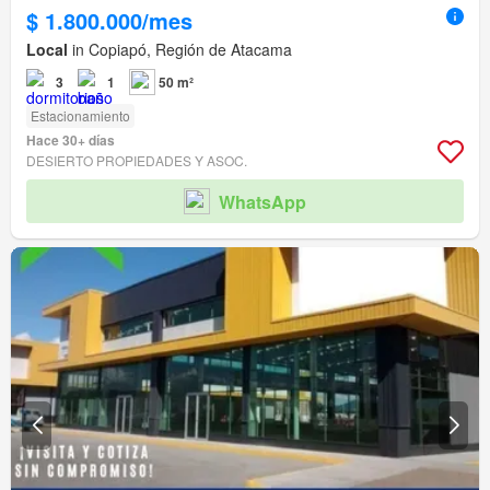
$ 1.800.000/mes
Local
in Copiapó, Región de Atacama
3
1
50 m²
Estacionamiento
Hace 30+ días
DESIERTO PROPIEDADES Y ASOC.
WhatsApp