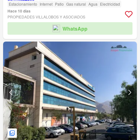
Estacionamiento
Internet
Patio
Gas natural
Agua
Electricidad
Hace 10 días
PROPIEDADES VILLALOBOS Y ASOCIADOS
WhatsApp