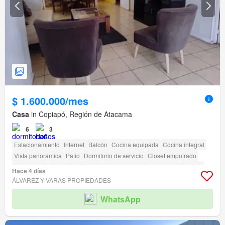
$ 1.600.000/mes
Casa
in Copiapó, Región de Atacama
6
3
Estacionamiento
Internet
Balcón
Cocina equipada
Cocina integral
Vista panorámica
Patio
Dormitorio de servicio
Closet empotrado
Gas natural
Agua
Electricidad
Completamente amoblado
Terraza
Hace 4 días
amenity_wi_fi
Seguridad
Piscina
Jardín
Parilla
ÁLVAREZ Y VARAS PROPIEDADES
WhatsApp