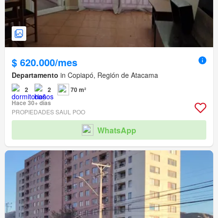
$ 620.000/mes
Departamento
in Copiapó, Región de Atacama
2
2
70 m²
Hace 30+ días
PROPIEDADES SAUL POO
WhatsApp