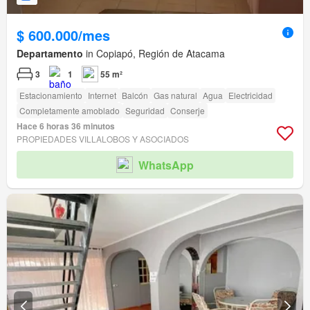
$ 600.000/mes
Departamento
in Copiapó, Región de Atacama
3
1
55 m²
Estacionamiento
Internet
Balcón
Gas natural
Agua
Electricidad
Completamente amoblado
Seguridad
Conserje
Hace 6 horas 36 minutos
PROPIEDADES VILLALOBOS Y ASOCIADOS
WhatsApp