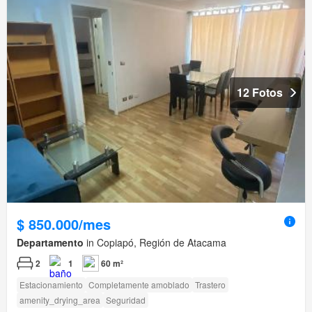
12 Fotos
$ 850.000/mes
Departamento
in Copiapó, Región de Atacama
2
1
60 m²
Estacionamiento
Completamente amoblado
Trastero
amenity_drying_area
Seguridad