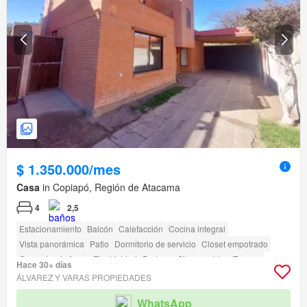
$ 1.350.000/mes
Casa
in Copiapó, Región de Atacama
4
2,5
Estacionamiento
Balcón
Calefacción
Cocina integral
Vista panorámica
Patio
Dormitorio de servicio
Closet empotrado
Gas natural
Agua
Electricidad
Bodega
Sin amueblar
Terraza
Hace 30+ días
Seguridad
Piscina
Área para niños
Jardín
Conserje
Parilla
ÁLVAREZ Y VARAS PROPIEDADES
Caseta de vigilancia
WhatsApp