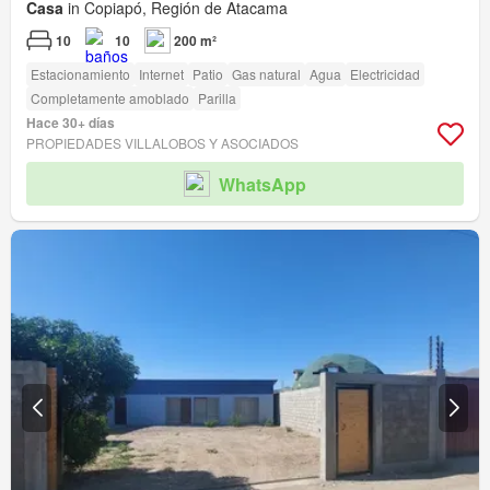
Casa
in Copiapó, Región de Atacama
10
10
200 m²
Estacionamiento
Internet
Patio
Gas natural
Agua
Electricidad
Completamente amoblado
Parilla
Hace 30+ días
PROPIEDADES VILLALOBOS Y ASOCIADOS
WhatsApp