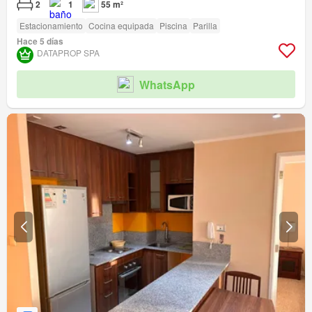
2
1
55 m²
Estacionamiento
Cocina equipada
Piscina
Parilla
Hace 5 días
DATAPROP SPA
WhatsApp