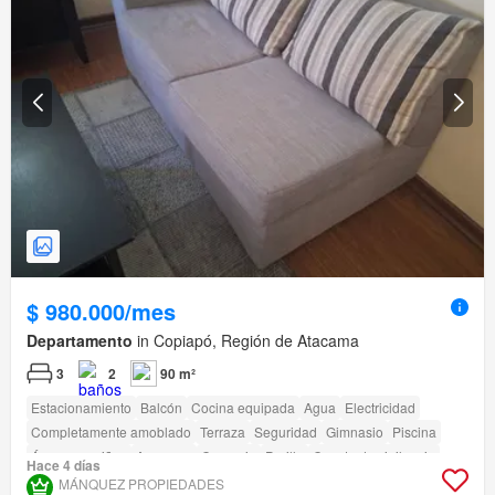
$ 980.000/mes
Departamento
in Copiapó, Región de Atacama
3
2
90 m²
Estacionamiento
Balcón
Cocina equipada
Agua
Electricidad
Completamente amoblado
Terraza
Seguridad
Gimnasio
Piscina
Área para niños
Ascensor
Conserje
Parilla
Caseta de vigilancia
Hace 4 días
Acceso para personas con discapacidad
MÁNQUEZ PROPIEDADES