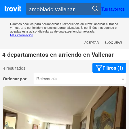
Tus favoritos
Usamos cookies para personalizar tu experiencia en Trovit, analizar el tráfico
y mostrarte contenido y anuncios personalizados. Si continúas navegando o
aceptas este aviso, disfrutarás de una experiencia mejorada.
Más información
ACEPTAR
BLOQUEAR
4 departamentos en arriendo en Vallenar
Filtros (1)
4 resultados
Ordenar por