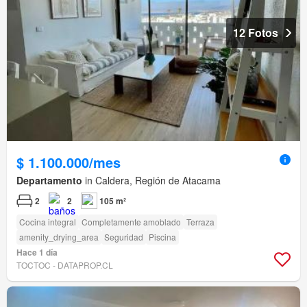
12 Fotos
$ 1.100.000/mes
Departamento
in Caldera, Región de Atacama
2
2
105 m²
Cocina integral
Completamente amoblado
Terraza
amenity_drying_area
Seguridad
Piscina
Hace 1 día
TOCTOC - DATAPROP.CL